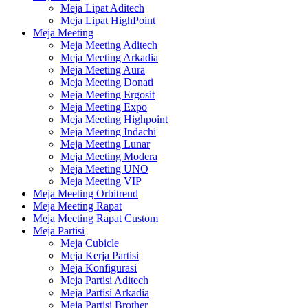
Meja Lipat Aditech
Meja Lipat HighPoint
Meja Meeting
Meja Meeting Aditech
Meja Meeting Arkadia
Meja Meeting Aura
Meja Meeting Donati
Meja Meeting Ergosit
Meja Meeting Expo
Meja Meeting Highpoint
Meja Meeting Indachi
Meja Meeting Lunar
Meja Meeting Modera
Meja Meeting UNO
Meja Meeting VIP
Meja Meeting Orbitrend
Meja Meeting Rapat
Meja Meeting Rapat Custom
Meja Partisi
Meja Cubicle
Meja Kerja Partisi
Meja Konfigurasi
Meja Partisi Aditech
Meja Partisi Arkadia
Meja Partisi Brother