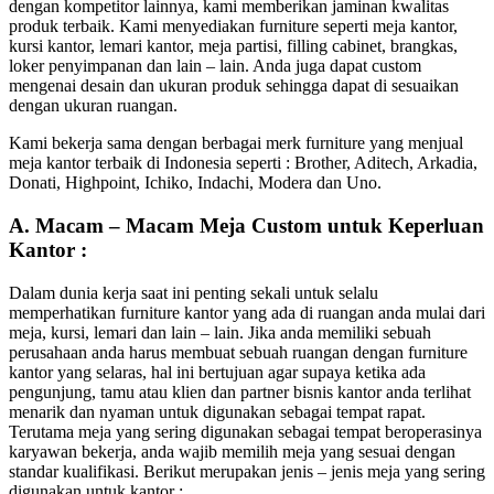
dengan kompetitor lainnya, kami memberikan jaminan kwalitas
produk terbaik. Kami menyediakan furniture seperti meja kantor,
kursi kantor, lemari kantor, meja partisi, filling cabinet, brangkas,
loker penyimpanan dan lain – lain. Anda juga dapat custom
mengenai desain dan ukuran produk sehingga dapat di sesuaikan
dengan ukuran ruangan.
Kami bekerja sama dengan berbagai merk furniture yang menjual
meja kantor terbaik di Indonesia seperti : Brother, Aditech, Arkadia,
Donati, Highpoint, Ichiko, Indachi, Modera dan Uno.
A. Macam – Macam Meja Custom untuk Keperluan
Kantor :
Dalam dunia kerja saat ini penting sekali untuk selalu
memperhatikan furniture kantor yang ada di ruangan anda mulai dari
meja, kursi, lemari dan lain – lain. Jika anda memiliki sebuah
perusahaan anda harus membuat sebuah ruangan dengan furniture
kantor yang selaras, hal ini bertujuan agar supaya ketika ada
pengunjung, tamu atau klien dan partner bisnis kantor anda terlihat
menarik dan nyaman untuk digunakan sebagai tempat rapat.
Terutama meja yang sering digunakan sebagai tempat beroperasinya
karyawan bekerja, anda wajib memilih meja yang sesuai dengan
standar kualifikasi. Berikut merupakan jenis – jenis meja yang sering
digunakan untuk kantor :