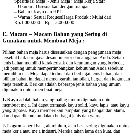
Spesifikasi Meja :- Jenis Meja : Meja Kerja Staff
– Ukuran : Disesuaikan dengan ruangan
– Bahan : Kayu dan HPL
– Warna : Sesuai RequestHarga Produk : Mulai dari
Rp.1.000.000 – Rp. 12.000.000
E. Macam – Macam Bahan yang Sering di
Gunakan untuk Membuat Meja :
Pilihan bahan meja harus disesuaikan dengan penggunaan meja
tersebut baik dari gaya desain interior dan anggaran Anda. Setiap
jenis bahan memiliki karakteristik dan keuntungan yang berbeda,
jadi penting untuk mempertimbangkan kebutuhan Anda sebelum
memilih meja. Meja dapat terbuat dari berbagai jenis bahan, dan
pilihan bahan ini dapat memengaruhi tampilan, harga, dan kegunaan
meja tersebut. Berikut adalah beberapa jenis bahan yang umum
digunakan untuk membuat meja:
1. Kayu
adalah bahan yang paling umum digunakan untuk
membuat meja. Ini dapat termasuk kayu solid, kayu lapis, atau kayu
yang dipoles. Kayu memberikan tampilan yang hangat dan alami,
dan dapat ditemukan dalam berbagai jenis dan warna.
2. Logam
seperti baja, aluminium, atau besi sering digunakan untuk
meja kerja atau meja industri. Mereka tahan lama dan kuat, dan