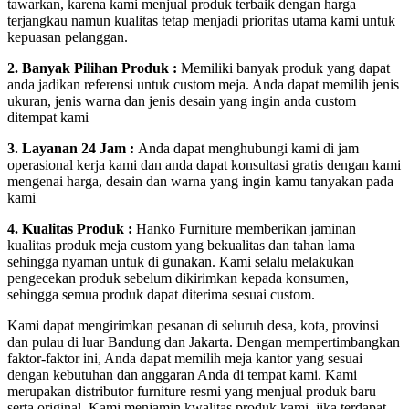
tawarkan, karena kami menjual produk terbaik dengan harga
terjangkau namun kualitas tetap menjadi prioritas utama kami untuk
kepuasan pelanggan.
2. Banyak Pilihan Produk :
Memiliki banyak produk yang dapat
anda jadikan referensi untuk custom meja. Anda dapat memilih jenis
ukuran, jenis warna dan jenis desain yang ingin anda custom
ditempat kami
3. Layanan 24 Jam :
Anda dapat menghubungi kami di jam
operasional kerja kami dan anda dapat konsultasi gratis dengan kami
mengenai harga, desain dan warna yang ingin kamu tanyakan pada
kami
4. Kualitas Produk :
Hanko Furniture memberikan jaminan
kualitas produk meja custom yang bekualitas dan tahan lama
sehingga nyaman untuk di gunakan. Kami selalu melakukan
pengecekan produk sebelum dikirimkan kepada konsumen,
sehingga semua produk dapat diterima sesuai custom.
Kami dapat mengirimkan pesanan di seluruh desa, kota, provinsi
dan pulau di luar Bandung dan Jakarta. Dengan mempertimbangkan
faktor-faktor ini, Anda dapat memilih meja kantor yang sesuai
dengan kebutuhan dan anggaran Anda di tempat kami. Kami
merupakan distributor furniture resmi yang menjual produk baru
serta original. Kami menjamin kwalitas produk kami, jika terdapat