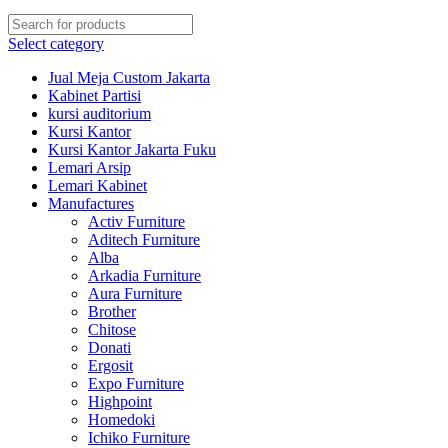
Select category
Jual Meja Custom Jakarta
Kabinet Partisi
kursi auditorium
Kursi Kantor
Kursi Kantor Jakarta Fuku
Lemari Arsip
Lemari Kabinet
Manufactures
Activ Furniture
Aditech Furniture
Alba
Arkadia Furniture
Aura Furniture
Brother
Chitose
Donati
Ergosit
Expo Furniture
Highpoint
Homedoki
Ichiko Furniture