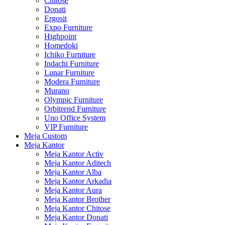
Chitose
Donati
Ergosit
Expo Furniture
Highpoint
Homedoki
Ichiko Furniture
Indachi Furniture
Lunar Furniture
Modera Furniture
Murano
Olympic Furniture
Orbitrend Furniture
Uno Office System
VIP Furniture
Meja Custom
Meja Kantor
Meja Kantor Activ
Meja Kantor Aditech
Meja Kantor Alba
Meja Kantor Arkadia
Meja Kantor Aura
Meja Kantor Brother
Meja Kantor Chitose
Meja Kantor Donati