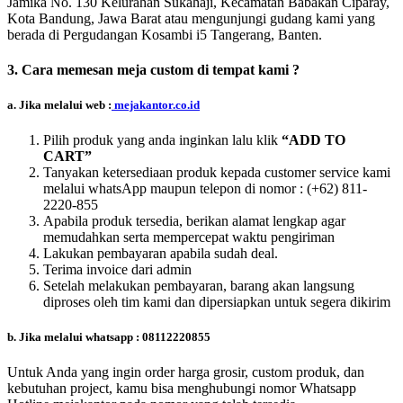
Jamika No. 130 Kelurahan Sukahaji, Kecamatan Babakan Ciparay,
Kota Bandung, Jawa Barat atau mengunjungi gudang kami yang
berada di Pergudangan Kosambi i5 Tangerang, Banten.
3. Cara memesan meja custom di tempat kami ?
a. Jika melalui web :
mejakantor.co.id
Pilih produk yang anda inginkan lalu klik
“ADD TO
CART”
Tanyakan ketersediaan produk kepada customer service kami
melalui whatsApp maupun telepon di nomor :
(+62) 811-
2220-855
Apabila produk tersedia, berikan alamat lengkap agar
memudahkan serta mempercepat waktu pengiriman
Lakukan pembayaran apabila sudah deal.
Terima invoice dari admin
Setelah melakukan pembayaran, barang akan langsung
diproses oleh tim kami dan dipersiapkan untuk segera dikirim
b. Jika melalui whatsapp : 08112220855
Untuk Anda yang ingin order harga grosir, custom produk, dan
kebutuhan project, kamu bisa menghubungi nomor Whatsapp