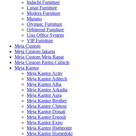
Indachi Furniture
Lunar Furniture
Modera Furniture
Murano
Olympic Furniture
Orbitrend Furniture
Uno Office System
VIP Furniture
Meja Custom
Meja Custom Jakarta
Meja Custom Meja Rapat
Meja Custom Partisi Cubicle
Meja Kantor
Meja Kantor Activ
Meja Kantor Aditech
Meja Kantor Alba
Meja Kantor Arkadia
Meja Kantor Aura
Meja Kantor Brother
Meja Kantor Chitose
Meja Kantor Donati
Meja Kantor Ergosit
Meja Kantor Expo
Meja Kantor Highpoint
Meja Kantor Homedoki