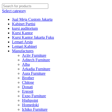
Select category
Jual Meja Custom Jakarta
Kabinet Partisi
kursi auditorium
Kursi Kantor
Kursi Kantor Jakarta Fuku
Lemari Arsip
Lemari Kabinet
Manufactures
Activ Furniture
Aditech Furniture
Alba
Arkadia Furniture
Aura Furniture
Brother
Chitose
Donati
Ergosit
Expo Furniture
Highpoint
Homedoki
Ichiko Furniture