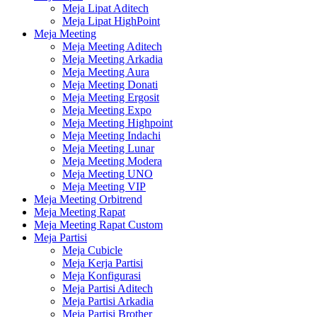
Meja Lipat Aditech
Meja Lipat HighPoint
Meja Meeting
Meja Meeting Aditech
Meja Meeting Arkadia
Meja Meeting Aura
Meja Meeting Donati
Meja Meeting Ergosit
Meja Meeting Expo
Meja Meeting Highpoint
Meja Meeting Indachi
Meja Meeting Lunar
Meja Meeting Modera
Meja Meeting UNO
Meja Meeting VIP
Meja Meeting Orbitrend
Meja Meeting Rapat
Meja Meeting Rapat Custom
Meja Partisi
Meja Cubicle
Meja Kerja Partisi
Meja Konfigurasi
Meja Partisi Aditech
Meja Partisi Arkadia
Meja Partisi Brother