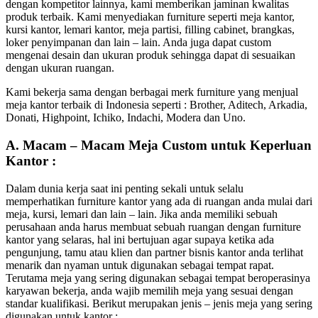
dengan kompetitor lainnya, kami memberikan jaminan kwalitas
produk terbaik. Kami menyediakan furniture seperti meja kantor,
kursi kantor, lemari kantor, meja partisi, filling cabinet, brangkas,
loker penyimpanan dan lain – lain. Anda juga dapat custom
mengenai desain dan ukuran produk sehingga dapat di sesuaikan
dengan ukuran ruangan.
Kami bekerja sama dengan berbagai merk furniture yang menjual
meja kantor terbaik di Indonesia seperti : Brother, Aditech, Arkadia,
Donati, Highpoint, Ichiko, Indachi, Modera dan Uno.
A. Macam – Macam Meja Custom untuk Keperluan
Kantor :
Dalam dunia kerja saat ini penting sekali untuk selalu
memperhatikan furniture kantor yang ada di ruangan anda mulai dari
meja, kursi, lemari dan lain – lain. Jika anda memiliki sebuah
perusahaan anda harus membuat sebuah ruangan dengan furniture
kantor yang selaras, hal ini bertujuan agar supaya ketika ada
pengunjung, tamu atau klien dan partner bisnis kantor anda terlihat
menarik dan nyaman untuk digunakan sebagai tempat rapat.
Terutama meja yang sering digunakan sebagai tempat beroperasinya
karyawan bekerja, anda wajib memilih meja yang sesuai dengan
standar kualifikasi. Berikut merupakan jenis – jenis meja yang sering
digunakan untuk kantor :