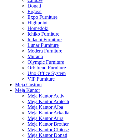
Chitose
Donati
Ergosit
Expo Furniture
Highpoint
Homedoki
Ichiko Furniture
Indachi Furniture
Lunar Furniture
Modera Furniture
Murano
Olympic Furniture
Orbitrend Furniture
Uno Office System
VIP Furniture
Meja Custom
Meja Kantor
Meja Kantor Activ
Meja Kantor Aditech
Meja Kantor Alba
Meja Kantor Arkadia
Meja Kantor Aura
Meja Kantor Brother
Meja Kantor Chitose
Meja Kantor Donati