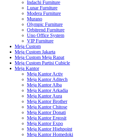
Indachi Furniture
Lunar Furniture
Modera Furniture
Murano
Olympic Furniture
Orbitrend Furniture
Uno Office System
VIP Furniture
Meja Custom
Meja Custom Jakarta
Meja Custom Meja Rapat
Meja Custom Partisi Cubicle
Meja Kantor
Meja Kantor Activ
Meja Kantor Aditech
Meja Kantor Alba
Meja Kantor Arkadia
Meja Kantor Aura
Meja Kantor Brother
Meja Kantor Chitose
Meja Kantor Donati
Meja Kantor Ergosit
Meja Kantor Expo
Meja Kantor Highpoint
Meja Kantor Homedoki