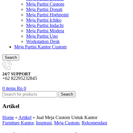
Meja Partisi Custom
Meja Partisi Donati
Meja Partisi Highpoint
Meja Partisi Ichiko
Meja Partisi Indachi
Meja Partisi Modera
Meja Partisi Uno
Workstation Desk
Meja Partisi Kantor Custom
Search
24/7 SUPPORT
+62 82295232845
0
items
Rp
0
Search
Artikel
Home
»
Artikel
»
Jual Meja Custom Untuk Kantor
Furniture Kantor
,
Inspirasi
,
Meja Custom
,
Rekomendasi