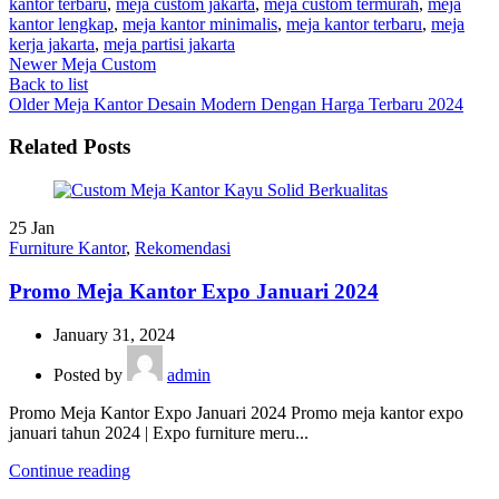
kantor terbaru
,
meja custom jakarta
,
meja custom termurah
,
meja
kantor lengkap
,
meja kantor minimalis
,
meja kantor terbaru
,
meja
kerja jakarta
,
meja partisi jakarta
Newer
Meja Custom
Back to list
Older
Meja Kantor Desain Modern Dengan Harga Terbaru 2024
Related Posts
25
Jan
Furniture Kantor
,
Rekomendasi
Promo Meja Kantor Expo Januari 2024
January 31, 2024
Posted by
admin
Promo Meja Kantor Expo Januari 2024 Promo meja kantor expo
januari tahun 2024 | Expo furniture meru...
Continue reading