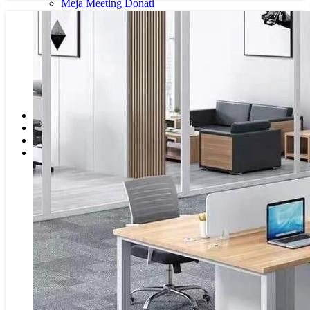
Meja Meeting Donati
Meja Meeting Ergosit
Meja Meeting Expo
Meja Meeting Highpoint
Meja Meeting Indachi
Meja Meeting Lunar
Meja Meeting Modera
Meja Meeting UNO
Meja Meeting VIP
Meja Meeting Orbitrend
Meja Meeting Rapat
Meja Meeting Rapat Custom
Meja Partisi
Meja Cubicle
Meja Kerja Partisi
Meja Konfigurasi
Meja Partisi Aditech
Meja Partisi Arkadia
Meja Partisi Brother
Meja Partisi Custom
Meja Partisi Donati
Meja Partisi Highpoint
Meja Partisi Ichiko
Meja Partisi Indachi
Meja Partisi Modera