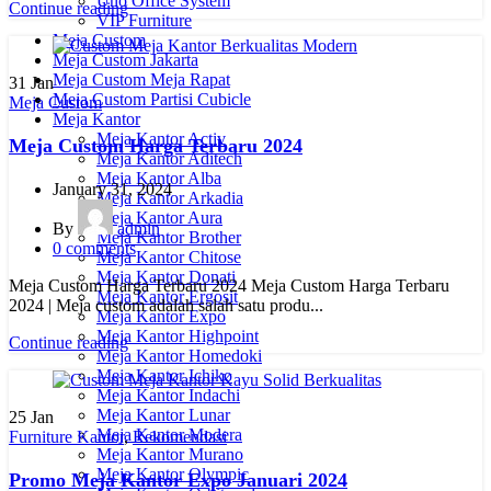
Uno Office System
Continue reading
VIP Furniture
Meja Custom
Meja Custom Jakarta
Meja Custom Meja Rapat
31
Jan
Meja Custom Partisi Cubicle
Meja Custom
Meja Kantor
Meja Kantor Activ
Meja Custom Harga Terbaru 2024
Meja Kantor Aditech
Meja Kantor Alba
January 31, 2024
Meja Kantor Arkadia
Meja Kantor Aura
By
admin
Meja Kantor Brother
0
comments
Meja Kantor Chitose
Meja Kantor Donati
Meja Custom Harga Terbaru 2024 Meja Custom Harga Terbaru
Meja Kantor Ergosit
2024 | Meja custom adalah salah satu produ...
Meja Kantor Expo
Meja Kantor Highpoint
Continue reading
Meja Kantor Homedoki
Meja Kantor Ichiko
Meja Kantor Indachi
Meja Kantor Lunar
25
Jan
Meja Kantor Modera
Furniture Kantor
,
Rekomendasi
Meja Kantor Murano
Meja Kantor Olympic
Promo Meja Kantor Expo Januari 2024