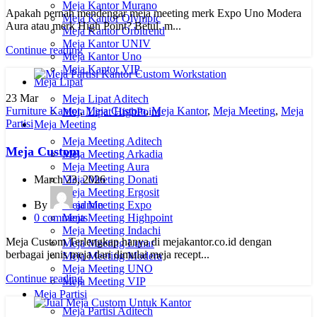
Meja Kantor Murano
Apakah pernah mendengar meja meeting merk Expo Uno Modera
Meja Kantor Olympic
Aura atau merk High Point? Betul. m...
Meja Kantor Orbitrend
Meja Kantor UNIV
Continue reading
Meja Kantor Uno
Meja Kantor VIP
Meja Lipat
23
Mar
Meja Lipat Aditech
Furniture Kantor
,
Meja Custom
,
Meja Kantor
,
Meja Meeting
,
Meja
Meja Lipat HighPoint
Partisi
Meja Meeting
Meja Meeting Aditech
Meja Custom
Meja Meeting Arkadia
Meja Meeting Aura
Meja Meeting Donati
March 23, 2026
Meja Meeting Ergosit
Meja Meeting Expo
By
admin
Meja Meeting Highpoint
0
comments
Meja Meeting Indachi
Meja Custom Terlengkap hanya di mejakantor.co.id dengan
Meja Meeting Lunar
berbagai jenis meja dari dimulai meja recept...
Meja Meeting Modera
Meja Meeting UNO
Continue reading
Meja Meeting VIP
Meja Partisi
Meja Partisi Aditech