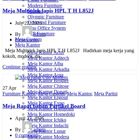
Modera Furniture
Meja Multiplek lapis HPL T H L852J
Murano
Olympic Furniture
Orbitrend Furniture
July 22, 2026
Uno Office System
VIP Furniture
By
admin
Meja Custom
0
comments
Meja Kantor
Meja Multiplek lapis HPL T H L852J Hadirkan meja kerja yang
Meja Kantor Activ
kokoh, modern, da...
Meja Kantor Aditech
Meja Kantor Alba
Continue reading
Meja Kantor Arkadia
Meja Kantor Aura
Meja Kantor Brother
Meja Kantor Chitose
27
Apr
Meja Kantor Donati
Furniture Kantor
,
Meja Custom
,
Meja Kantor
,
Meja Partisi
Meja Kantor Ergosit
Meja Kantor Expo
Meja Rapat bahan Partikel Board
Meja Kantor Highpoint
Meja Kantor Homedoki
April 27, 2026
Meja Kantor Ichiko
Meja Kantor Indachi
By
admin
Meja Kantor Lunar
0
comments
Meja Kantor Modera