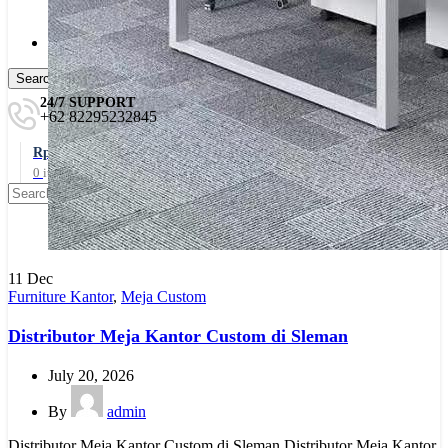
Meja Partisi Uno
Workstation Desk
Meja Partisi Kantor Custom
Search
24/7 SUPPORT
+62 82295232845
Rp
0
0
items
Search
11
Dec
Furniture Kantor
,
Meja Custom
Distributor Meja Kantor Custom di Sleman
July 20, 2026
By
admin
Distributor Meja Kantor Custom di Sleman Distributor Meja Kantor