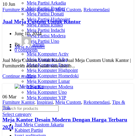
Meja Partisi Arkadia
10
Jun
Meja Partisi Brother
Furniture Kantor
,
Inspirasi
,
Meja Custom
,
Rekomendasi
Meja Partisi Donati
Meja Partisi Highpoint
Jual Meja Custom Untuk Kantor
Meja Partisi Ichiko
Meja Partisi Indachi
June 10, 2024
Meja Partisi Modera
Meja Partisi Uno
By
admin
Meja Komputer
0
comments
Meja Komputer Activ
Meja Komputer Alba
Jual Meja Custom Untuk Kantor Jual Meja Custom Untuk Kantor |
Meja Komputer Expo
Furnitureku adalah salah satu distrib...
Meja Komputer Highpoint
Meja Komputer Homedoki
Continue reading
Meja Komputer Lunar
Meja Komputer Modera
Meja Komputer Uno
06
Mar
Meja Komputer VIP
Furniture Kantor
,
Inspirasi
,
Meja Custom
,
Rekomendasi
,
Tips &
Trik
Select category
Meja Kantor Desain Modern Dengan Harga Terbaru
Jual Meja Custom Jakarta
2024
Kabinet Partisi
kursi auditorium