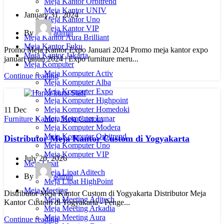
Meja Kantor Orbitrend
Meja Kantor UNIV
January 31, 2024
Meja Kantor Uno
Meja Kantor VIP
By
admin
Meja Kantor Aura Brilliant
Meja Kantor Fuku
Promo Meja Kantor Expo Januari 2024 Promo meja kantor expo
Meja Kantor Jakarta
januari tahun 2024 | Expo furniture meru...
Meja Komputer
Meja Komputer Activ
Continue reading
Meja Komputer Alba
Meja Komputer Expo
Meja Komputer Highpoint
Meja Komputer Homedoki
11
Dec
Meja Komputer Lunar
Furniture Kantor
,
Meja Custom
Meja Komputer Modera
Meja Komputer Orbitrend
Distributor Meja Kantor Custom di Yogyakarta
Meja Komputer Uno
Meja Komputer VIP
July 20, 2026
Meja Lipat
Meja Lipat Aditech
By
admin
Meja Lipat HighPoint
Meja Meeting
Distributor Meja Kantor Custom di Yogyakarta Distributor Meja
Meja Meeting Aditech
Kantor Custom di Yogyakarta - Penge...
Meja Meeting Arkadia
Meja Meeting Aura
Continue reading