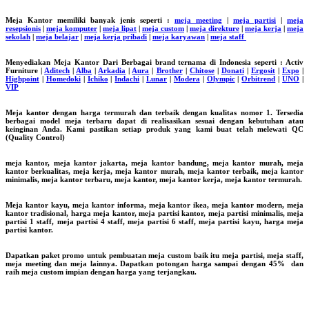
Meja Kantor memiliki banyak jenis seperti :
meja meeting
|
meja partisi
|
meja
resepsionis
|
meja komputer
|
meja lipat
|
meja custom
|
meja direkture
|
meja kerja
|
meja
sekolah
|
meja belajar
|
meja kerja pribadi
|
meja karyawan
|
meja staff
Menyediakan Meja Kantor Dari Berbagai brand ternama di Indonesia seperti : Activ
Furniture |
Aditech
|
Alba
|
Arkadia
|
Aura
|
Brother
|
Chitose
|
Donati
|
Ergosit
|
Expo
|
Highpoint
|
Homedoki
|
Ichiko
|
Indachi
|
Lunar
|
Modera
|
Olympic
|
Orbitrend
|
UNO
|
VIP
Meja kantor dengan harga termurah dan terbaik dengan kualitas nomor 1. Tersedia
berbagai model meja terbaru dapat di realisasikan sesuai dengan kebutuhan atau
keinginan Anda. Kami pastikan setiap produk yang kami buat telah melewati QC
(Quality Control)
meja kantor, meja kantor jakarta, meja kantor bandung, meja kantor murah, meja
kantor berkualitas, meja kerja, meja kantor murah, meja kantor terbaik, meja kantor
minimalis, meja kantor terbaru, meja kantor, meja kantor kerja, meja kantor termurah.
Meja kantor kayu, meja kantor informa, meja kantor ikea, meja kantor modern, meja
kantor tradisional, harga meja kantor, meja partisi kantor, meja partisi minimalis, meja
partisi 1 staff, meja partisi 4 staff, meja partisi 6 staff, meja partisi kayu, harga meja
partisi kantor.
Dapatkan paket promo untuk pembuatan meja custom baik itu meja partisi, meja staff,
meja meeting dan meja lainnya. Dapatkan potongan harga sampai dengan 45% dan
raih meja custom impian dengan harga yang terjangkau.