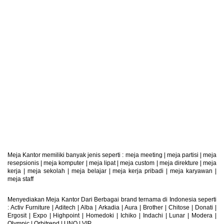
Retur Produk
Produk Dapat Di Retur
Meja Kantor memiliki banyak jenis seperti :
meja meeting
|
meja partisi
|
meja
resepsionis
|
meja komputer
|
meja lipat
|
meja custom
|
meja direkture
|
meja
kerja
|
meja sekolah
|
meja belajar
|
meja kerja pribadi
|
meja karyawan
|
meja staff
Menyediakan Meja Kantor Dari Berbagai brand ternama di Indonesia seperti
: Activ Furniture |
Aditech
|
Alba
|
Arkadia
|
Aura
|
Brother
|
Chitose
|
Donati
|
Ergosit
|
Expo
|
Highpoint
|
Homedoki
|
Ichiko
|
Indachi
|
Lunar
|
Modera
|
Olympic
|
Orbitrend
|
UNO
|
VIP