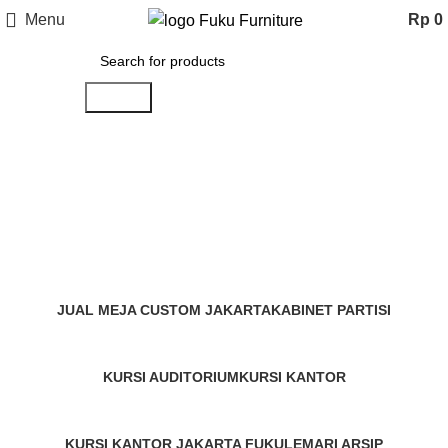
Menu
Rp
0
Search
Meja Kantor UNIV
Categories
JUAL MEJA CUSTOM JAKARTA
KABINET PARTISI
1 Product
6 Products
KURSI AUDITORIUM
KURSI KANTOR
1 Product
10 Products
KURSI KANTOR JAKARTA FUKU
LEMARI ARSIP