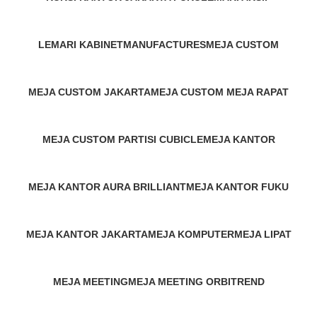
2 Products
10 Products
LEMARI KABINET
MANUFACTURES
MEJA CUSTOM
13 Products
1,367 Products
522 Products
MEJA CUSTOM JAKARTA
MEJA CUSTOM MEJA RAPAT
12 Products
1 Product
MEJA CUSTOM PARTISI CUBICLE
MEJA KANTOR
1 Product
666 Products
MEJA KANTOR AURA BRILLIANT
MEJA KANTOR FUKU
1 Product
1 Product
MEJA KANTOR JAKARTA
MEJA KOMPUTER
MEJA LIPAT
2 Products
82 Products
5 Products
MEJA MEETING
MEJA MEETING ORBITREND
98 Products
4 Products