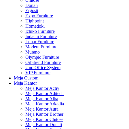
Chitose
Donati
Ergosit
Expo Furniture
Highpoint
Homedoki
Ichiko Furniture
Indachi Furniture
Lunar Furniture
Modera Furniture
Murano
Olympic Furniture
Orbitrend Furniture
Uno Office System
VIP Furniture
Meja Custom
Meja Kantor
Meja Kantor Activ
Meja Kantor Aditech
Meja Kantor Alba
Meja Kantor Arkadia
Meja Kantor Aura
Meja Kantor Brother
Meja Kantor Chitose
Meja Kantor Donati