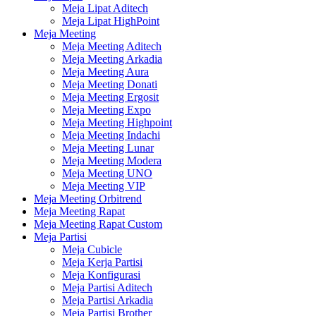
Meja Lipat Aditech
Meja Lipat HighPoint
Meja Meeting
Meja Meeting Aditech
Meja Meeting Arkadia
Meja Meeting Aura
Meja Meeting Donati
Meja Meeting Ergosit
Meja Meeting Expo
Meja Meeting Highpoint
Meja Meeting Indachi
Meja Meeting Lunar
Meja Meeting Modera
Meja Meeting UNO
Meja Meeting VIP
Meja Meeting Orbitrend
Meja Meeting Rapat
Meja Meeting Rapat Custom
Meja Partisi
Meja Cubicle
Meja Kerja Partisi
Meja Konfigurasi
Meja Partisi Aditech
Meja Partisi Arkadia
Meja Partisi Brother