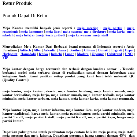
Retur Produk
Produk Dapat Di Retur
Meja Kantor memiliki banyak jenis seperti :
meja meeting
|
meja partisi
|
meja
resepsionis
|
meja komputer
|
meja lipat
|
meja custom
|
meja direkture
|
meja kerja
|
meja
sekolah
|
meja belajar
|
meja kerja pribadi
|
meja karyawan
|
meja staff
Menyediakan Meja Kantor Dari Berbagai brand ternama di Indonesia seperti : Activ
Furniture |
Aditech
|
Alba
|
Arkadia
|
Aura
|
Brother
|
Chitose
|
Donati
|
Ergosit
|
Expo
|
Highpoint
|
Homedoki
|
Ichiko
|
Indachi
|
Lunar
|
Modera
|
Olympic
|
Orbitrend
|
UNO
|
VIP
Meja kantor dengan harga termurah dan terbaik dengan kualitas nomor 1. Tersedia
berbagai model meja terbaru dapat di realisasikan sesuai dengan kebutuhan atau
keinginan Anda. Kami pastikan setiap produk yang kami buat telah melewati QC
(Quality Control)
meja kantor, meja kantor jakarta, meja kantor bandung, meja kantor murah, meja
kantor berkualitas, meja kerja, meja kantor murah, meja kantor terbaik, meja kantor
minimalis, meja kantor terbaru, meja kantor, meja kantor kerja, meja kantor termurah.
Meja kantor kayu, meja kantor informa, meja kantor ikea, meja kantor modern, meja
kantor tradisional, harga meja kantor, meja partisi kantor, meja partisi minimalis, meja
partisi 1 staff, meja partisi 4 staff, meja partisi 6 staff, meja partisi kayu, harga meja
partisi kantor.
Dapatkan paket promo untuk pembuatan meja custom baik itu meja partisi, meja staff,
meja meeting dan meja lainnya. Dapatkan potongan harga sampai dengan 45% dan