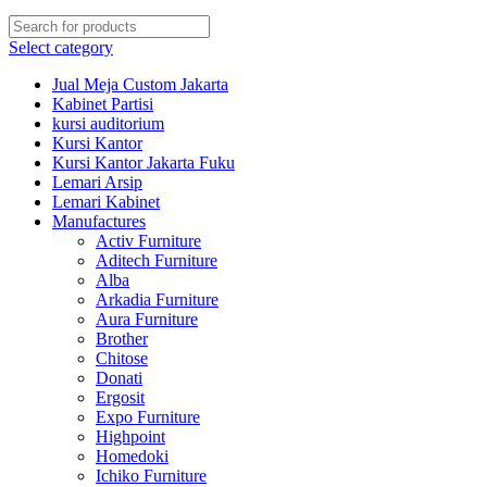
Select category
Jual Meja Custom Jakarta
Kabinet Partisi
kursi auditorium
Kursi Kantor
Kursi Kantor Jakarta Fuku
Lemari Arsip
Lemari Kabinet
Manufactures
Activ Furniture
Aditech Furniture
Alba
Arkadia Furniture
Aura Furniture
Brother
Chitose
Donati
Ergosit
Expo Furniture
Highpoint
Homedoki
Ichiko Furniture