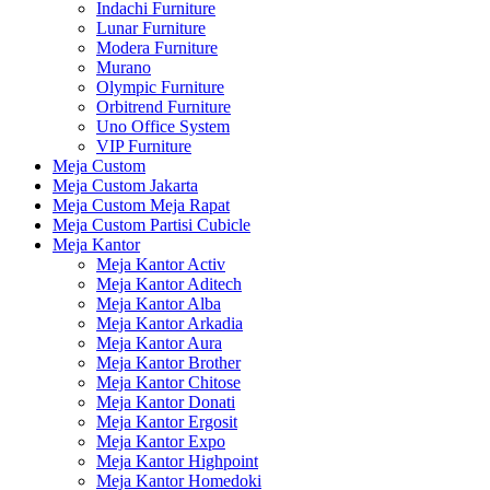
Indachi Furniture
Lunar Furniture
Modera Furniture
Murano
Olympic Furniture
Orbitrend Furniture
Uno Office System
VIP Furniture
Meja Custom
Meja Custom Jakarta
Meja Custom Meja Rapat
Meja Custom Partisi Cubicle
Meja Kantor
Meja Kantor Activ
Meja Kantor Aditech
Meja Kantor Alba
Meja Kantor Arkadia
Meja Kantor Aura
Meja Kantor Brother
Meja Kantor Chitose
Meja Kantor Donati
Meja Kantor Ergosit
Meja Kantor Expo
Meja Kantor Highpoint
Meja Kantor Homedoki