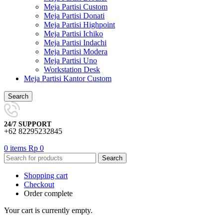
Meja Partisi Custom
Meja Partisi Donati
Meja Partisi Highpoint
Meja Partisi Ichiko
Meja Partisi Indachi
Meja Partisi Modera
Meja Partisi Uno
Workstation Desk
Meja Partisi Kantor Custom
Search
24/7 SUPPORT
+62 82295232845
0
items
Rp
0
Search
Shopping cart
Checkout
Order complete
Your cart is currently empty.