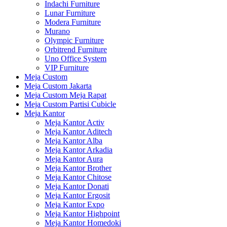
Indachi Furniture
Lunar Furniture
Modera Furniture
Murano
Olympic Furniture
Orbitrend Furniture
Uno Office System
VIP Furniture
Meja Custom
Meja Custom Jakarta
Meja Custom Meja Rapat
Meja Custom Partisi Cubicle
Meja Kantor
Meja Kantor Activ
Meja Kantor Aditech
Meja Kantor Alba
Meja Kantor Arkadia
Meja Kantor Aura
Meja Kantor Brother
Meja Kantor Chitose
Meja Kantor Donati
Meja Kantor Ergosit
Meja Kantor Expo
Meja Kantor Highpoint
Meja Kantor Homedoki