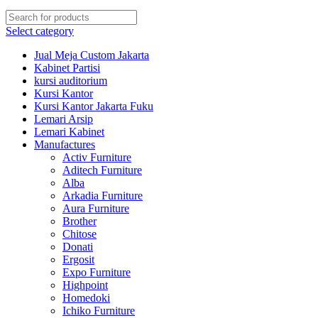
Select category
Jual Meja Custom Jakarta
Kabinet Partisi
kursi auditorium
Kursi Kantor
Kursi Kantor Jakarta Fuku
Lemari Arsip
Lemari Kabinet
Manufactures
Activ Furniture
Aditech Furniture
Alba
Arkadia Furniture
Aura Furniture
Brother
Chitose
Donati
Ergosit
Expo Furniture
Highpoint
Homedoki
Ichiko Furniture