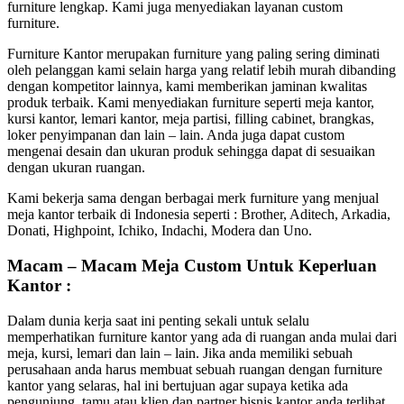
furniture lengkap. Kami juga menyediakan layanan custom
furniture.
Furniture Kantor merupakan furniture yang paling sering diminati
oleh pelanggan kami selain harga yang relatif lebih murah dibanding
dengan kompetitor lainnya, kami memberikan jaminan kwalitas
produk terbaik. Kami menyediakan furniture seperti meja kantor,
kursi kantor, lemari kantor, meja partisi, filling cabinet, brangkas,
loker penyimpanan dan lain – lain. Anda juga dapat custom
mengenai desain dan ukuran produk sehingga dapat di sesuaikan
dengan ukuran ruangan.
Kami bekerja sama dengan berbagai merk furniture yang menjual
meja kantor terbaik di Indonesia seperti : Brother, Aditech, Arkadia,
Donati, Highpoint, Ichiko, Indachi, Modera dan Uno.
Macam – Macam Meja Custom Untuk Keperluan
Kantor :
Dalam dunia kerja saat ini penting sekali untuk selalu
memperhatikan furniture kantor yang ada di ruangan anda mulai dari
meja, kursi, lemari dan lain – lain. Jika anda memiliki sebuah
perusahaan anda harus membuat sebuah ruangan dengan furniture
kantor yang selaras, hal ini bertujuan agar supaya ketika ada
pengunjung, tamu atau klien dan partner bisnis kantor anda terlihat