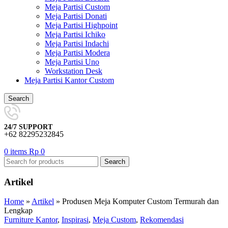
Meja Partisi Custom
Meja Partisi Donati
Meja Partisi Highpoint
Meja Partisi Ichiko
Meja Partisi Indachi
Meja Partisi Modera
Meja Partisi Uno
Workstation Desk
Meja Partisi Kantor Custom
Search
24/7 SUPPORT
+62 82295232845
0
items
Rp
0
Search
Artikel
Home
»
Artikel
»
Produsen Meja Komputer Custom Termurah dan
Lengkap
Furniture Kantor
,
Inspirasi
,
Meja Custom
,
Rekomendasi