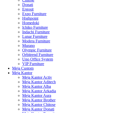
Chitose
Donati
Ergosit
Expo Furniture
Highpoint
Homedoki
Ichiko Furniture
Indachi Furniture
Lunar Furniture
Modera Furniture
Murano
Olympic Furniture
Orbitrend Furniture
Uno Office System
VIP Furniture
Meja Custom
Meja Kantor
Meja Kantor Activ
Meja Kantor Aditech
Meja Kantor Alba
Meja Kantor Arkadia
Meja Kantor Aura
Meja Kantor Brother
Meja Kantor Chitose
Meja Kantor Donati