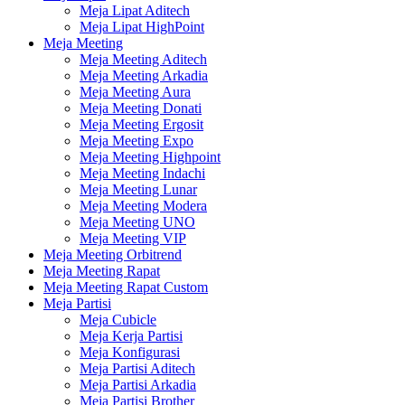
Meja Lipat Aditech
Meja Lipat HighPoint
Meja Meeting
Meja Meeting Aditech
Meja Meeting Arkadia
Meja Meeting Aura
Meja Meeting Donati
Meja Meeting Ergosit
Meja Meeting Expo
Meja Meeting Highpoint
Meja Meeting Indachi
Meja Meeting Lunar
Meja Meeting Modera
Meja Meeting UNO
Meja Meeting VIP
Meja Meeting Orbitrend
Meja Meeting Rapat
Meja Meeting Rapat Custom
Meja Partisi
Meja Cubicle
Meja Kerja Partisi
Meja Konfigurasi
Meja Partisi Aditech
Meja Partisi Arkadia
Meja Partisi Brother