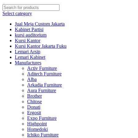
Select category
Jual Meja Custom Jakarta
Kabinet Partisi
kursi auditorium
Kursi Kantor
Kursi Kantor Jakarta Fuku
Lemari Arsip
Lemari Kabinet
Manufactures
Activ Furniture
Aditech Furniture
Alba
Arkadia Furniture
Aura Furniture
Brother
Chitose
Donati
Ergosit
Expo Furniture
Highpoint
Homedoki
Ichiko Furniture