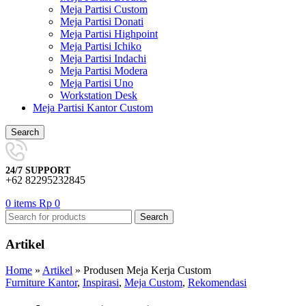
Meja Partisi Custom
Meja Partisi Donati
Meja Partisi Highpoint
Meja Partisi Ichiko
Meja Partisi Indachi
Meja Partisi Modera
Meja Partisi Uno
Workstation Desk
Meja Partisi Kantor Custom
Search
24/7 SUPPORT
+62 82295232845
0
items
Rp
0
Search
Artikel
Home
»
Artikel
»
Produsen Meja Kerja Custom
Furniture Kantor
,
Inspirasi
,
Meja Custom
,
Rekomendasi