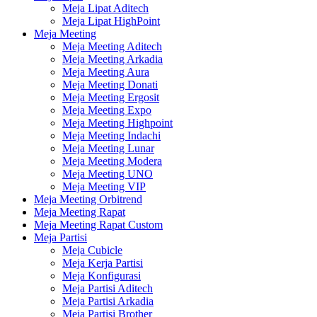
Meja Lipat Aditech
Meja Lipat HighPoint
Meja Meeting
Meja Meeting Aditech
Meja Meeting Arkadia
Meja Meeting Aura
Meja Meeting Donati
Meja Meeting Ergosit
Meja Meeting Expo
Meja Meeting Highpoint
Meja Meeting Indachi
Meja Meeting Lunar
Meja Meeting Modera
Meja Meeting UNO
Meja Meeting VIP
Meja Meeting Orbitrend
Meja Meeting Rapat
Meja Meeting Rapat Custom
Meja Partisi
Meja Cubicle
Meja Kerja Partisi
Meja Konfigurasi
Meja Partisi Aditech
Meja Partisi Arkadia
Meja Partisi Brother