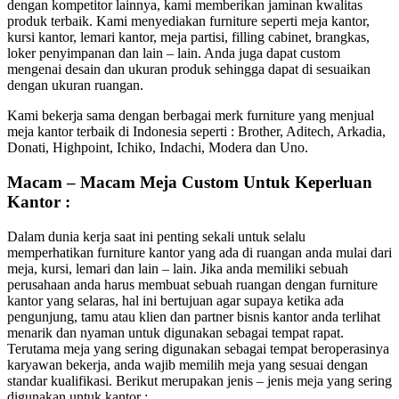
dengan kompetitor lainnya, kami memberikan jaminan kwalitas
produk terbaik. Kami menyediakan furniture seperti meja kantor,
kursi kantor, lemari kantor, meja partisi, filling cabinet, brangkas,
loker penyimpanan dan lain – lain. Anda juga dapat custom
mengenai desain dan ukuran produk sehingga dapat di sesuaikan
dengan ukuran ruangan.
Kami bekerja sama dengan berbagai merk furniture yang menjual
meja kantor terbaik di Indonesia seperti : Brother, Aditech, Arkadia,
Donati, Highpoint, Ichiko, Indachi, Modera dan Uno.
Macam – Macam Meja Custom Untuk Keperluan
Kantor :
Dalam dunia kerja saat ini penting sekali untuk selalu
memperhatikan furniture kantor yang ada di ruangan anda mulai dari
meja, kursi, lemari dan lain – lain. Jika anda memiliki sebuah
perusahaan anda harus membuat sebuah ruangan dengan furniture
kantor yang selaras, hal ini bertujuan agar supaya ketika ada
pengunjung, tamu atau klien dan partner bisnis kantor anda terlihat
menarik dan nyaman untuk digunakan sebagai tempat rapat.
Terutama meja yang sering digunakan sebagai tempat beroperasinya
karyawan bekerja, anda wajib memilih meja yang sesuai dengan
standar kualifikasi. Berikut merupakan jenis – jenis meja yang sering
digunakan untuk kantor :