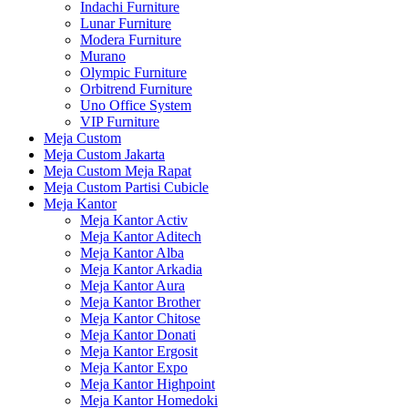
Indachi Furniture
Lunar Furniture
Modera Furniture
Murano
Olympic Furniture
Orbitrend Furniture
Uno Office System
VIP Furniture
Meja Custom
Meja Custom Jakarta
Meja Custom Meja Rapat
Meja Custom Partisi Cubicle
Meja Kantor
Meja Kantor Activ
Meja Kantor Aditech
Meja Kantor Alba
Meja Kantor Arkadia
Meja Kantor Aura
Meja Kantor Brother
Meja Kantor Chitose
Meja Kantor Donati
Meja Kantor Ergosit
Meja Kantor Expo
Meja Kantor Highpoint
Meja Kantor Homedoki