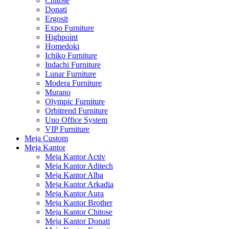
Chitose
Donati
Ergosit
Expo Furniture
Highpoint
Homedoki
Ichiko Furniture
Indachi Furniture
Lunar Furniture
Modera Furniture
Murano
Olympic Furniture
Orbitrend Furniture
Uno Office System
VIP Furniture
Meja Custom
Meja Kantor
Meja Kantor Activ
Meja Kantor Aditech
Meja Kantor Alba
Meja Kantor Arkadia
Meja Kantor Aura
Meja Kantor Brother
Meja Kantor Chitose
Meja Kantor Donati