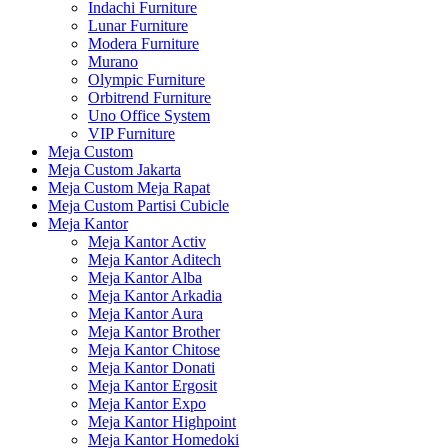
Indachi Furniture
Lunar Furniture
Modera Furniture
Murano
Olympic Furniture
Orbitrend Furniture
Uno Office System
VIP Furniture
Meja Custom
Meja Custom Jakarta
Meja Custom Meja Rapat
Meja Custom Partisi Cubicle
Meja Kantor
Meja Kantor Activ
Meja Kantor Aditech
Meja Kantor Alba
Meja Kantor Arkadia
Meja Kantor Aura
Meja Kantor Brother
Meja Kantor Chitose
Meja Kantor Donati
Meja Kantor Ergosit
Meja Kantor Expo
Meja Kantor Highpoint
Meja Kantor Homedoki