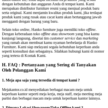
dengan kebutuhan dan anggaran Anda di tempat kami. Kami
merupakan distributor furniture resmi yang menjual produk baru
serta original. Kami menjamin kwalitas produk kami, jika terdapat
produk kami yang rusak atau cacat kami akan bertanggung jawab
mengganti dengan barang yang baru.
Selain toko
online
, Hanko furniture juga memiliki toko
offline
.
Dengan keberadaan toko
offline
atau
showroom
yang bisa kamu
kunjungi langsung, disertai tim
customer service
dan
marketing
yang ramah akan membuat kamu nyaman berbelanja di Hanko
Furniture. Kami siap melayani segala kebutuhan keperluan anda
seperti konsultasi dan sebagainya. Silahkan hubungi kami di nomor
yang tertera di Kontak Kami.
H. FAQ : Pertanyaan yang Sering di Tanyakan
Oleh Pelanggan Kami
1. Meja apa saja yang tersedia di tempat kami ?
Mejakantor.co.id menyediakan berbagai macam meja untuk
keperluan kantor seperti meja kerja, meja staff, meja meeting meja
partisi dan berbagai macam meja untuk keperluan kantor lainnya.
2. Dimana Lokasi Showroom/Toko Offline kami ?