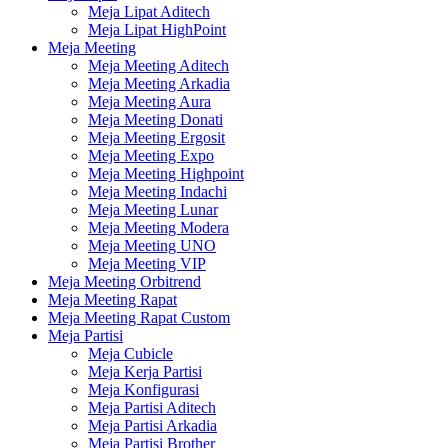
Meja Lipat Aditech
Meja Lipat HighPoint
Meja Meeting
Meja Meeting Aditech
Meja Meeting Arkadia
Meja Meeting Aura
Meja Meeting Donati
Meja Meeting Ergosit
Meja Meeting Expo
Meja Meeting Highpoint
Meja Meeting Indachi
Meja Meeting Lunar
Meja Meeting Modera
Meja Meeting UNO
Meja Meeting VIP
Meja Meeting Orbitrend
Meja Meeting Rapat
Meja Meeting Rapat Custom
Meja Partisi
Meja Cubicle
Meja Kerja Partisi
Meja Konfigurasi
Meja Partisi Aditech
Meja Partisi Arkadia
Meja Partisi Brother