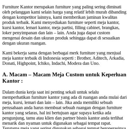
Furniture Kantor merupakan furniture yang paling sering diminati
oleh pelanggan kami selain harga yang relatif lebih murah dibanding
dengan kompetitor lainnya, kami memberikan jaminan kwalitas
produk terbaik. Kami menyediakan furniture seperti meja kantor,
kursi kantor, lemari kantor, meja partisi, filling cabinet, brangkas,
loker penyimpanan dan lain – lain. Anda juga dapat custom
mengenai desain dan ukuran produk sehingga dapat di sesuaikan
dengan ukuran ruangan.
Kami bekerja sama dengan berbagai merk furniture yang menjual
meja kantor terbaik di Indonesia seperti : Brother, Aditech, Arkadia,
Donati, Highpoint, Ichiko, Indachi, Modera dan Uno.
A. Macam – Macam Meja Custom untuk Keperluan
Kantor :
Dalam dunia kerja saat ini penting sekali untuk selalu
memperhatikan furniture kantor yang ada di ruangan anda mulai dari
meja, kursi, lemari dan lain – lain. Jika anda memiliki sebuah
perusahaan anda harus membuat sebuah ruangan dengan furniture
kantor yang selaras, hal ini bertujuan agar supaya ketika ada
pengunjung, tamu atau klien dan partner bisnis kantor anda terlihat
menarik dan nyaman untuk digunakan sebagai tempat rapat.
Terutama meja yang sering digunakan sebagai tempat beroperasinya