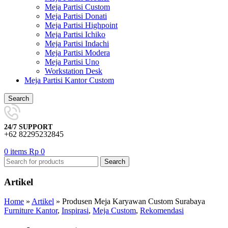
Meja Partisi Custom
Meja Partisi Donati
Meja Partisi Highpoint
Meja Partisi Ichiko
Meja Partisi Indachi
Meja Partisi Modera
Meja Partisi Uno
Workstation Desk
Meja Partisi Kantor Custom
Search
24/7 SUPPORT
+62 82295232845
0
items
Rp
0
Search
Artikel
Home
»
Artikel
»
Produsen Meja Karyawan Custom Surabaya
Furniture Kantor
,
Inspirasi
,
Meja Custom
,
Rekomendasi