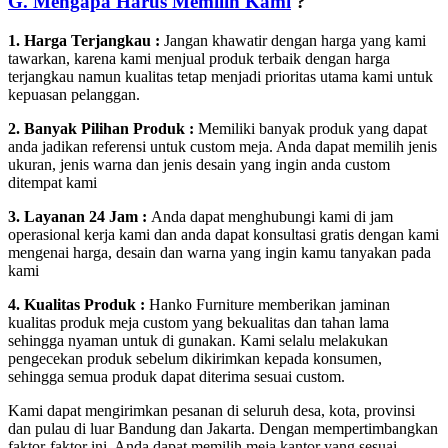
G. Mengapa Harus Memilih Kami
?
1. Harga Terjangkau :
Jangan khawatir dengan harga yang kami
tawarkan, karena kami menjual produk terbaik dengan harga
terjangkau namun kualitas tetap menjadi prioritas utama kami untuk
kepuasan pelanggan.
2. Banyak Pilihan Produk :
Memiliki banyak produk yang dapat
anda jadikan referensi untuk custom meja. Anda dapat memilih jenis
ukuran, jenis warna dan jenis desain yang ingin anda custom
ditempat kami
3. Layanan 24 Jam :
Anda dapat menghubungi kami di jam
operasional kerja kami dan anda dapat konsultasi gratis dengan kami
mengenai harga, desain dan warna yang ingin kamu tanyakan pada
kami
4. Kualitas Produk :
Hanko Furniture memberikan jaminan
kualitas produk meja custom yang bekualitas dan tahan lama
sehingga nyaman untuk di gunakan. Kami selalu melakukan
pengecekan produk sebelum dikirimkan kepada konsumen,
sehingga semua produk dapat diterima sesuai custom.
Kami dapat mengirimkan pesanan di seluruh desa, kota, provinsi
dan pulau di luar Bandung dan Jakarta. Dengan mempertimbangkan
faktor-faktor ini, Anda dapat memilih meja kantor yang sesuai