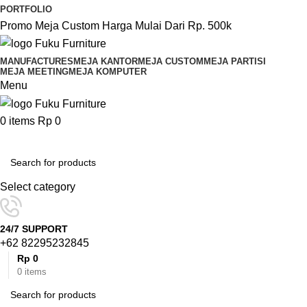
PORTFOLIO
Promo Meja Custom Harga Mulai Dari Rp. 500k
MANUFACTURES
MEJA KANTOR
MEJA CUSTOM
MEJA PARTISI
MEJA MEETING
MEJA KOMPUTER
Menu
0
items
Rp
0
Browse Categories
Select category
24/7 SUPPORT
+62 82295232845
Rp
0
0
items