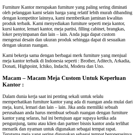
Furniture Kantor merupakan furniture yang paling sering diminati
oleh pelanggan kami selain harga yang relatif lebih murah dibanding
dengan kompetitor lainnya, kami memberikan jaminan kwalitas
produk terbaik. Kami menyediakan furniture seperti meja kantor,
kursi kantor, lemari kantor, meja partisi, filling cabinet, brangkas,
loker penyimpanan dan lain – lain. Anda juga dapat custom
mengenai desain dan ukuran produk sehingga dapat di sesuaikan
dengan ukuran ruangan.
Kami bekerja sama dengan berbagai merk furniture yang menjual
meja kantor terbaik di Indonesia seperti : Brother, Aditech, Arkadia,
Donati, Highpoint, Ichiko, Indachi, Modera dan Uno.
Macam – Macam Meja Custom Untuk Keperluan
Kantor :
Dalam dunia kerja saat ini penting sekali untuk selalu
memperhatikan furniture kantor yang ada di ruangan anda mulai dari
meja, kursi, lemari dan lain – lain. Jika anda memiliki sebuah
perusahaan anda harus membuat sebuah ruangan dengan furniture
kantor yang selaras, hal ini bertujuan agar supaya ketika ada
pengunjung, tamu atau klien dan partner bisnis kantor anda terlihat
menarik dan nyaman untuk digunakan sebagai tempat rapat.
Terutama meja yang sering digunakan sebagai tempat beroperasinya