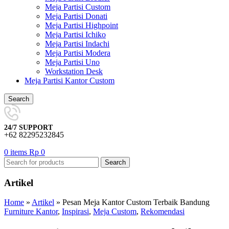
Meja Partisi Custom
Meja Partisi Donati
Meja Partisi Highpoint
Meja Partisi Ichiko
Meja Partisi Indachi
Meja Partisi Modera
Meja Partisi Uno
Workstation Desk
Meja Partisi Kantor Custom
Search
24/7 SUPPORT
+62 82295232845
0
items
Rp
0
Search
Artikel
Home
»
Artikel
»
Pesan Meja Kantor Custom Terbaik Bandung
Furniture Kantor
,
Inspirasi
,
Meja Custom
,
Rekomendasi