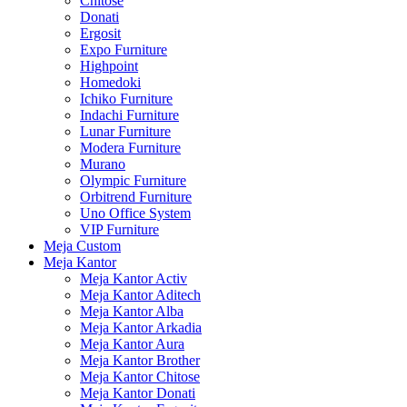
Chitose
Donati
Ergosit
Expo Furniture
Highpoint
Homedoki
Ichiko Furniture
Indachi Furniture
Lunar Furniture
Modera Furniture
Murano
Olympic Furniture
Orbitrend Furniture
Uno Office System
VIP Furniture
Meja Custom
Meja Kantor
Meja Kantor Activ
Meja Kantor Aditech
Meja Kantor Alba
Meja Kantor Arkadia
Meja Kantor Aura
Meja Kantor Brother
Meja Kantor Chitose
Meja Kantor Donati