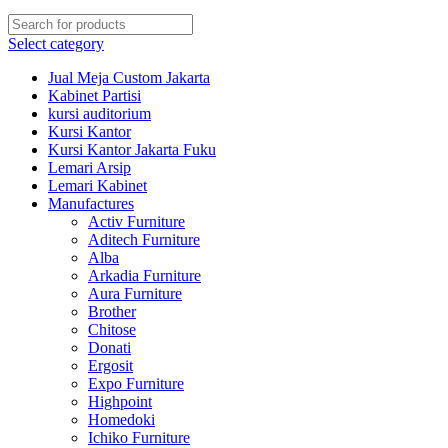
Select category
Jual Meja Custom Jakarta
Kabinet Partisi
kursi auditorium
Kursi Kantor
Kursi Kantor Jakarta Fuku
Lemari Arsip
Lemari Kabinet
Manufactures
Activ Furniture
Aditech Furniture
Alba
Arkadia Furniture
Aura Furniture
Brother
Chitose
Donati
Ergosit
Expo Furniture
Highpoint
Homedoki
Ichiko Furniture