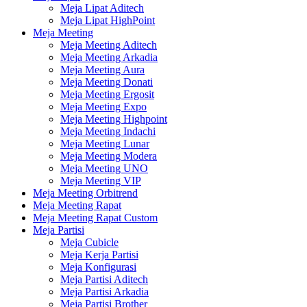
Meja Lipat Aditech
Meja Lipat HighPoint
Meja Meeting
Meja Meeting Aditech
Meja Meeting Arkadia
Meja Meeting Aura
Meja Meeting Donati
Meja Meeting Ergosit
Meja Meeting Expo
Meja Meeting Highpoint
Meja Meeting Indachi
Meja Meeting Lunar
Meja Meeting Modera
Meja Meeting UNO
Meja Meeting VIP
Meja Meeting Orbitrend
Meja Meeting Rapat
Meja Meeting Rapat Custom
Meja Partisi
Meja Cubicle
Meja Kerja Partisi
Meja Konfigurasi
Meja Partisi Aditech
Meja Partisi Arkadia
Meja Partisi Brother