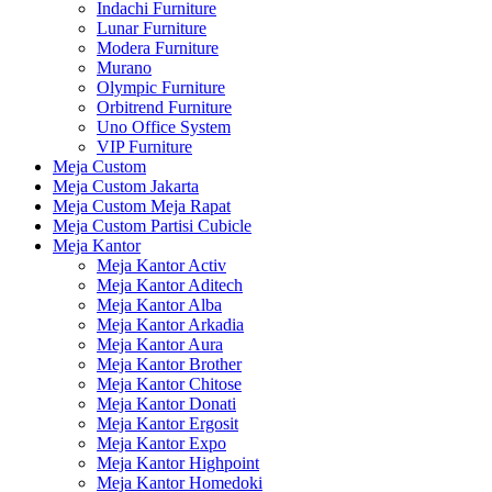
Indachi Furniture
Lunar Furniture
Modera Furniture
Murano
Olympic Furniture
Orbitrend Furniture
Uno Office System
VIP Furniture
Meja Custom
Meja Custom Jakarta
Meja Custom Meja Rapat
Meja Custom Partisi Cubicle
Meja Kantor
Meja Kantor Activ
Meja Kantor Aditech
Meja Kantor Alba
Meja Kantor Arkadia
Meja Kantor Aura
Meja Kantor Brother
Meja Kantor Chitose
Meja Kantor Donati
Meja Kantor Ergosit
Meja Kantor Expo
Meja Kantor Highpoint
Meja Kantor Homedoki