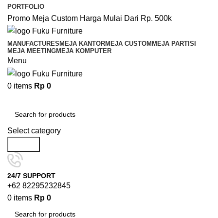
PORTFOLIO
Promo Meja Custom Harga Mulai Dari Rp. 500k
MANUFACTURES
MEJA KANTOR
MEJA CUSTOM
MEJA PARTISI
MEJA MEETING
MEJA KOMPUTER
Menu
0
items
Rp
0
Browse Categories
Select category
Search
24/7 SUPPORT
+62 82295232845
0
items
Rp
0