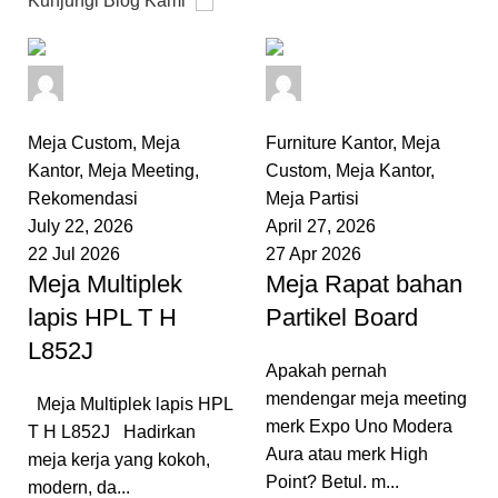
Kunjungi Blog Kami
admin
admin
0
comments
0
comments
Meja Custom
,
Meja
Furniture Kantor
,
Meja
Kantor
,
Meja Meeting
,
Custom
,
Meja Kantor
,
Rekomendasi
Meja Partisi
July 22, 2026
April 27, 2026
22 Jul 2026
27 Apr 2026
Meja Multiplek
Meja Rapat bahan
lapis HPL T H
Partikel Board
L852J
Apakah pernah
mendengar meja meeting
Meja Multiplek lapis HPL
merk Expo Uno Modera
T H L852J Hadirkan
Aura atau merk High
meja kerja yang kokoh,
Point? Betul. m...
modern, da...