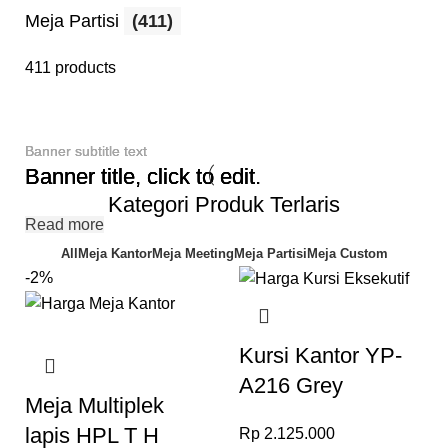
Meja Partisi
(411)
411 products
Banner subtitle text
Banner subtitle text
Banner subtitle text
Banner title, click to edit.
Banner title, click to edit.
Banner title, click to edit.
Kategori Produk Terlaris
Read more
Read more
Read more
All
Meja Kantor
Meja Meeting
Meja Partisi
Meja Custom
-2%
Kursi Kantor YP-
A216 Grey
Meja Multiplek
lapis HPL T H
Rp
2.125.000