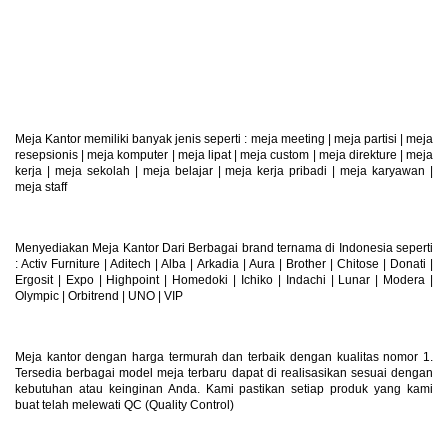
Retur Produk
Produk Dapat Di Retur
Meja Kantor memiliki banyak jenis seperti :
meja meeting
|
meja partisi
|
meja
resepsionis
|
meja komputer
|
meja lipat
|
meja custom
|
meja direkture
|
meja
kerja
|
meja sekolah
|
meja belajar
|
meja kerja pribadi
|
meja karyawan
|
meja staff
Menyediakan Meja Kantor Dari Berbagai brand ternama di Indonesia seperti
: Activ Furniture |
Aditech
|
Alba
|
Arkadia
|
Aura
|
Brother
|
Chitose
|
Donati
|
Ergosit
|
Expo
|
Highpoint
|
Homedoki
|
Ichiko
|
Indachi
|
Lunar
|
Modera
|
Olympic
|
Orbitrend
|
UNO
|
VIP
Meja kantor dengan harga termurah dan terbaik dengan kualitas nomor 1.
Tersedia berbagai model meja terbaru dapat di realisasikan sesuai dengan
kebutuhan atau keinginan Anda. Kami pastikan setiap produk yang kami
buat telah melewati QC (Quality Control)