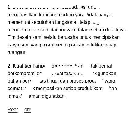
1. Desain Inovatif:
Kami berdedikasi untuk
menghasilkan furniture modern yang tidak hanya
memenuhi kebutuhan fungsional, tetapi juga
Pembayaran Online
mencerminkan seni dan inovasi dalam setiap detailnya.
Tim desain kami selalu berusaha untuk menciptakan
Cara Pembayaran
karya seni yang akan meningkatkan estetika setiap
ruangan.
2. Kualitas Tanpa Kompromi:
Kami tidak pernah
berkompromi dengan kualitas. Kami menggunakan
bahan berkualitas tinggi dan proses produksi yang
cermat untuk memastikan setiap produk kami tahan
lama dan aman digunakan.
Read More