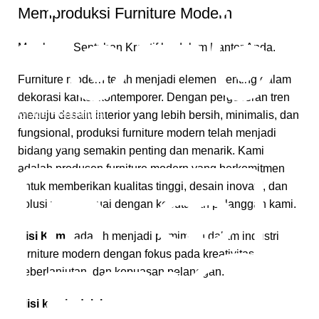
Memproduksi Furniture Modern
Membawa Sentuhan Kreatif ke dalam Kantor Anda.
Furniture modern telah menjadi elemen penting dalam
dekorasi kantor kontemporer. Dengan pergeseran tren
Gratis Pengiriman
menuju desain interior yang lebih bersih, minimalis, dan
fungsional, produksi furniture modern telah menjadi
*Snk Berlaku
bidang yang semakin penting dan menarik. Kami
adalah produsen furniture modern yang berkomitmen
untuk memberikan kualitas tinggi, desain inovatif, dan
solusi yang sesuai dengan kebutuhan pelanggan kami.
Visi Kami
adalah menjadi pemimpin dalam industri
furniture modern dengan fokus pada kreativitas,
keberlanjutan, dan kepuasan pelanggan.
Misi kami adalah: