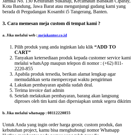
Jamika No. 130 Kelurahan Sukahaji, Kecamatan Babakan Ciparay,
Kota Bandung, Jawa Barat atau mengunjungi gudang kami yang
berada di Pergudangan Kosambi i5 Tangerang, Banten.
3. Cara memesan meja custom di tempat kami ?
a. Jika melalui web :
mejakantor.co.id
Pilih produk yang anda inginkan lalu klik
“ADD TO
CART”
Tanyakan ketersediaan produk kepada customer service kami
melalui whatsApp maupun telepon di nomor :
(+62) 811-
2220-855
Apabila produk tersedia, berikan alamat lengkap agar
memudahkan serta mempercepat waktu pengiriman
Lakukan pembayaran apabila sudah deal.
Terima invoice dari admin
Setelah melakukan pembayaran, barang akan langsung
diproses oleh tim kami dan dipersiapkan untuk segera dikirim
b. Jika melalui whatsapp : 08112220855
Untuk Anda yang ingin order harga grosir, custom produk, dan
kebutuhan project, kamu bisa menghubungi nomor Whatsapp