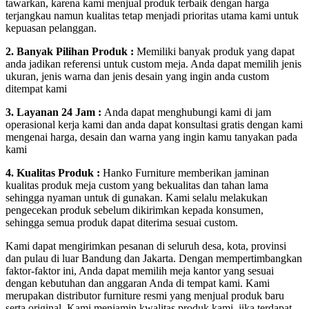
tawarkan, karena kami menjual produk terbaik dengan harga
terjangkau namun kualitas tetap menjadi prioritas utama kami untuk
kepuasan pelanggan.
2. Banyak Pilihan Produk :
Memiliki banyak produk yang dapat
anda jadikan referensi untuk custom meja. Anda dapat memilih jenis
ukuran, jenis warna dan jenis desain yang ingin anda custom
ditempat kami
3. Layanan 24 Jam :
Anda dapat menghubungi kami di jam
operasional kerja kami dan anda dapat konsultasi gratis dengan kami
mengenai harga, desain dan warna yang ingin kamu tanyakan pada
kami
4. Kualitas Produk :
Hanko Furniture memberikan jaminan
kualitas produk meja custom yang bekualitas dan tahan lama
sehingga nyaman untuk di gunakan. Kami selalu melakukan
pengecekan produk sebelum dikirimkan kepada konsumen,
sehingga semua produk dapat diterima sesuai custom.
Kami dapat mengirimkan pesanan di seluruh desa, kota, provinsi
dan pulau di luar Bandung dan Jakarta. Dengan mempertimbangkan
faktor-faktor ini, Anda dapat memilih meja kantor yang sesuai
dengan kebutuhan dan anggaran Anda di tempat kami. Kami
merupakan distributor furniture resmi yang menjual produk baru
serta original. Kami menjamin kwalitas produk kami, jika terdapat