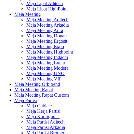
Meja Lipat Aditech
Meja Lipat HighPoint
Meja Meeting
Meja Meeting Aditech
Meja Meeting Arkadia
Meja Meeting Aura
Meja Meeting Donati
Meja Meeting Ergosit
Meja Meeting Expo
Meja Meeting Highpoint
Meja Meeting Indachi
Meja Meeting Lunar
Meja Meeting Modera
Meja Meeting UNO
Meja Meeting VIP
Meja Meeting Orbitrend
Meja Meeting Rapat
Meja Meeting Rapat Custom
Meja Partisi
Meja Cubicle
Meja Kerja Partisi
Meja Konfigurasi
Meja Partisi Aditech
Meja Partisi Arkadia
Meja Partisi Brother