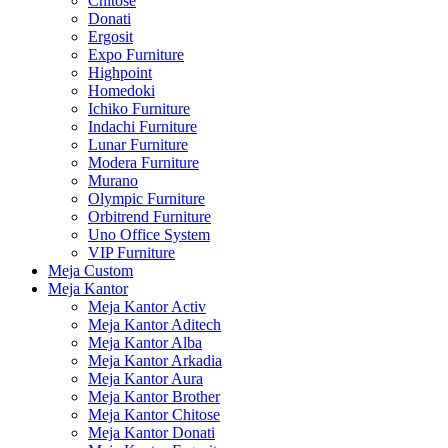
Chitose
Donati
Ergosit
Expo Furniture
Highpoint
Homedoki
Ichiko Furniture
Indachi Furniture
Lunar Furniture
Modera Furniture
Murano
Olympic Furniture
Orbitrend Furniture
Uno Office System
VIP Furniture
Meja Custom
Meja Kantor
Meja Kantor Activ
Meja Kantor Aditech
Meja Kantor Alba
Meja Kantor Arkadia
Meja Kantor Aura
Meja Kantor Brother
Meja Kantor Chitose
Meja Kantor Donati