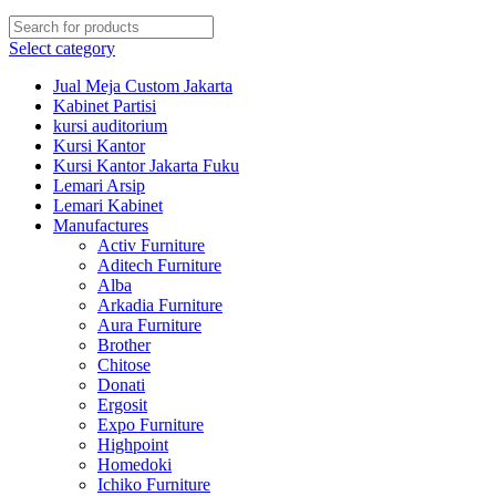
Select category
Jual Meja Custom Jakarta
Kabinet Partisi
kursi auditorium
Kursi Kantor
Kursi Kantor Jakarta Fuku
Lemari Arsip
Lemari Kabinet
Manufactures
Activ Furniture
Aditech Furniture
Alba
Arkadia Furniture
Aura Furniture
Brother
Chitose
Donati
Ergosit
Expo Furniture
Highpoint
Homedoki
Ichiko Furniture