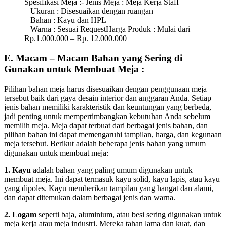
Spesifikasi Meja :- Jenis Meja : Meja Kerja Staff
– Ukuran : Disesuaikan dengan ruangan
– Bahan : Kayu dan HPL
– Warna : Sesuai RequestHarga Produk : Mulai dari
Rp.1.000.000 – Rp. 12.000.000
E. Macam – Macam Bahan yang Sering di
Gunakan untuk Membuat Meja :
Pilihan bahan meja harus disesuaikan dengan penggunaan meja
tersebut baik dari gaya desain interior dan anggaran Anda. Setiap
jenis bahan memiliki karakteristik dan keuntungan yang berbeda,
jadi penting untuk mempertimbangkan kebutuhan Anda sebelum
memilih meja. Meja dapat terbuat dari berbagai jenis bahan, dan
pilihan bahan ini dapat memengaruhi tampilan, harga, dan kegunaan
meja tersebut. Berikut adalah beberapa jenis bahan yang umum
digunakan untuk membuat meja:
1. Kayu
adalah bahan yang paling umum digunakan untuk
membuat meja. Ini dapat termasuk kayu solid, kayu lapis, atau kayu
yang dipoles. Kayu memberikan tampilan yang hangat dan alami,
dan dapat ditemukan dalam berbagai jenis dan warna.
2. Logam
seperti baja, aluminium, atau besi sering digunakan untuk
meja kerja atau meja industri. Mereka tahan lama dan kuat, dan