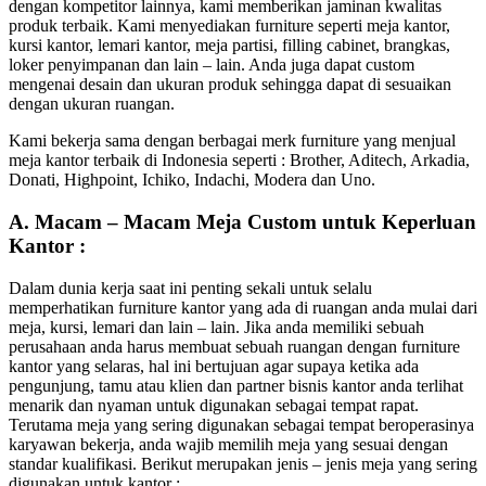
dengan kompetitor lainnya, kami memberikan jaminan kwalitas
produk terbaik. Kami menyediakan furniture seperti meja kantor,
kursi kantor, lemari kantor, meja partisi, filling cabinet, brangkas,
loker penyimpanan dan lain – lain. Anda juga dapat custom
mengenai desain dan ukuran produk sehingga dapat di sesuaikan
dengan ukuran ruangan.
Kami bekerja sama dengan berbagai merk furniture yang menjual
meja kantor terbaik di Indonesia seperti : Brother, Aditech, Arkadia,
Donati, Highpoint, Ichiko, Indachi, Modera dan Uno.
A. Macam – Macam Meja Custom untuk Keperluan
Kantor :
Dalam dunia kerja saat ini penting sekali untuk selalu
memperhatikan furniture kantor yang ada di ruangan anda mulai dari
meja, kursi, lemari dan lain – lain. Jika anda memiliki sebuah
perusahaan anda harus membuat sebuah ruangan dengan furniture
kantor yang selaras, hal ini bertujuan agar supaya ketika ada
pengunjung, tamu atau klien dan partner bisnis kantor anda terlihat
menarik dan nyaman untuk digunakan sebagai tempat rapat.
Terutama meja yang sering digunakan sebagai tempat beroperasinya
karyawan bekerja, anda wajib memilih meja yang sesuai dengan
standar kualifikasi. Berikut merupakan jenis – jenis meja yang sering
digunakan untuk kantor :