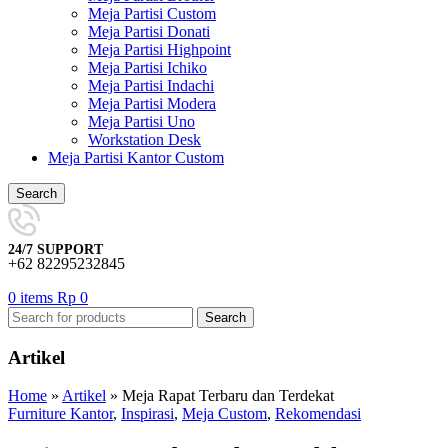
Meja Partisi Custom
Meja Partisi Donati
Meja Partisi Highpoint
Meja Partisi Ichiko
Meja Partisi Indachi
Meja Partisi Modera
Meja Partisi Uno
Workstation Desk
Meja Partisi Kantor Custom
Search
24/7 SUPPORT
+62 82295232845
0
items
Rp
0
Search
Artikel
Home
»
Artikel
»
Meja Rapat Terbaru dan Terdekat
Furniture Kantor
,
Inspirasi
,
Meja Custom
,
Rekomendasi