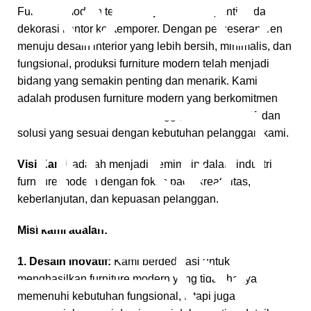
Furniture modern telah menjadi elemen penting dalam
dekorasi kantor kontemporer. Dengan pergeseran tren
menuju desain interior yang lebih bersih, minimalis, dan
Gratis Pengiriman
fungsional, produksi furniture modern telah menjadi
bidang yang semakin penting dan menarik. Kami
*Snk Berlaku
adalah produsen furniture modern yang berkomitmen
untuk memberikan kualitas tinggi, desain inovatif, dan
solusi yang sesuai dengan kebutuhan pelanggan kami.
Visi Kami
adalah menjadi pemimpin dalam industri
furniture modern dengan fokus pada kreativitas,
keberlanjutan, dan kepuasan pelanggan.
Misi kami adalah:
1. Desain Inovatif:
Kami berdedikasi untuk
menghasilkan furniture modern yang tidak hanya
memenuhi kebutuhan fungsional, tetapi juga