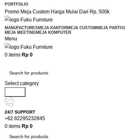
PORTFOLIO
Promo Meja Custom Harga Mulai Dari Rp. 500k
MANUFACTURES
MEJA KANTOR
MEJA CUSTOM
MEJA PARTISI
MEJA MEETING
MEJA KOMPUTER
Menu
0
items
Rp
0
Browse Categories
Select category
Search
24/7 SUPPORT
+62 82295232845
0
items
Rp
0