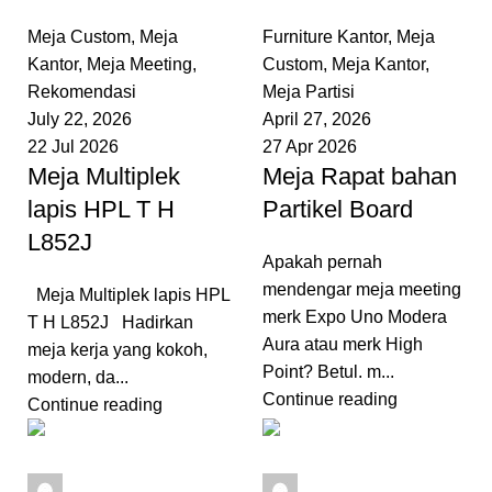
0
comments
0
comments
Meja Custom
,
Meja
Furniture Kantor
,
Meja
Kantor
,
Meja Meeting
,
Custom
,
Meja Kantor
,
Rekomendasi
Meja Partisi
July 22, 2026
April 27, 2026
22 Jul 2026
27 Apr 2026
Meja Multiplek
Meja Rapat bahan
lapis HPL T H
Partikel Board
L852J
Apakah pernah
mendengar meja meeting
Meja Multiplek lapis HPL
merk Expo Uno Modera
T H L852J Hadirkan
Aura atau merk High
meja kerja yang kokoh,
Point? Betul. m...
modern, da...
Continue reading
Continue reading
admin
admin