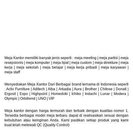
Retur Produk
Produk Dapat Di Retur
Meja Kantor memiliki banyak jenis seperti :
meja meeting
|
meja partisi
|
meja
resepsionis
|
meja komputer
|
meja lipat
|
meja custom
|
meja direkture
|
meja
kerja
|
meja sekolah
|
meja belajar
|
meja kerja pribadi
|
meja karyawan
|
meja staff
Menyediakan Meja Kantor Dari Berbagai brand ternama di Indonesia seperti
: Activ Furniture |
Aditech
|
Alba
|
Arkadia
|
Aura
|
Brother
|
Chitose
|
Donati
|
Ergosit
|
Expo
|
Highpoint
|
Homedoki
|
Ichiko
|
Indachi
|
Lunar
|
Modera
|
Olympic
|
Orbitrend
|
UNO
|
VIP
Meja kantor dengan harga termurah dan terbaik dengan kualitas nomor 1.
Tersedia berbagai model meja terbaru dapat di realisasikan sesuai dengan
kebutuhan atau keinginan Anda. Kami pastikan setiap produk yang kami
buat telah melewati QC (Quality Control)