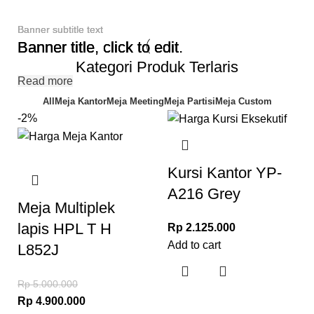
Banner subtitle text
Banner subtitle text
Banner subtitle text
Banner title, click to edit.
Banner title, click to edit.
Banner title, click to edit.
Kategori Produk Terlaris
Read more
Read more
Read more
All
Meja Kantor
Meja Meeting
Meja Partisi
Meja Custom
-2%
Kursi Kantor YP-
A216 Grey
Meja Multiplek
lapis HPL T H
Rp
2.125.000
Add to cart
L852J
Rp
5.000.000
Rp
4.900.000