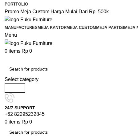
PORTFOLIO
Promo Meja Custom Harga Mulai Dari Rp. 500k
MANUFACTURES
MEJA KANTOR
MEJA CUSTOM
MEJA PARTISI
MEJA 
Menu
0
items
Rp
0
Browse Categories
Select category
Search
24/7 SUPPORT
+62 82295232845
0
items
Rp
0