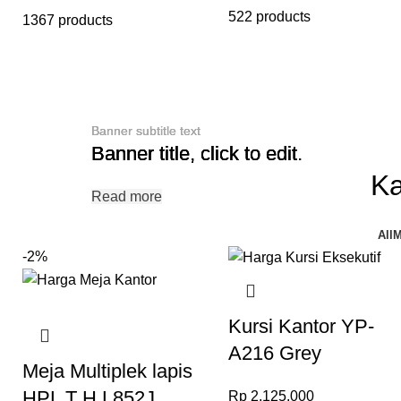
522 products
1367 products
Banner subtitle text
Banner subtitle text
Banner subtitle text
Banner title, click to edit.
Banner title, click to edit.
Banner title, click to edit.
Ka
Read more
Read more
Read more
All
M
-2%
Kursi Kantor YP-
A216 Grey
Meja Multiplek lapis
HPL T H L852J
Rp
2.125.000