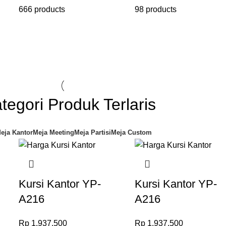
666 products
98 products
tegori Produk Terlaris
eja Kantor
Meja Meeting
Meja Partisi
Meja Custom
Kursi Kantor YP-
Kursi Kantor YP-
A216
A216
Rp
1.937.500
Rp
1.937.500