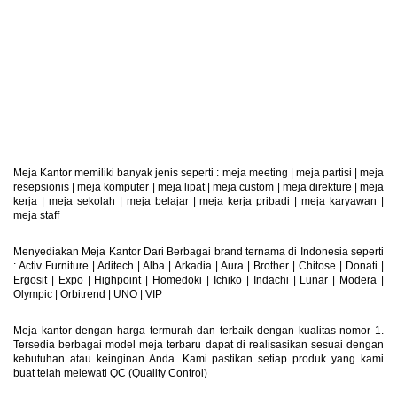
Retur Produk
Produk Dapat Di Retur
Meja Kantor memiliki banyak jenis seperti :
meja meeting
|
meja partisi
|
meja
resepsionis
|
meja komputer
|
meja lipat
|
meja custom
|
meja direkture
|
meja
kerja
|
meja sekolah
|
meja belajar
|
meja kerja pribadi
|
meja karyawan
|
meja staff
Menyediakan Meja Kantor Dari Berbagai brand ternama di Indonesia seperti
: Activ Furniture |
Aditech
|
Alba
|
Arkadia
|
Aura
|
Brother
|
Chitose
|
Donati
|
Ergosit
|
Expo
|
Highpoint
|
Homedoki
|
Ichiko
|
Indachi
|
Lunar
|
Modera
|
Olympic
|
Orbitrend
|
UNO
|
VIP
Meja kantor dengan harga termurah dan terbaik dengan kualitas nomor 1.
Tersedia berbagai model meja terbaru dapat di realisasikan sesuai dengan
kebutuhan atau keinginan Anda. Kami pastikan setiap produk yang kami
buat telah melewati QC (Quality Control)