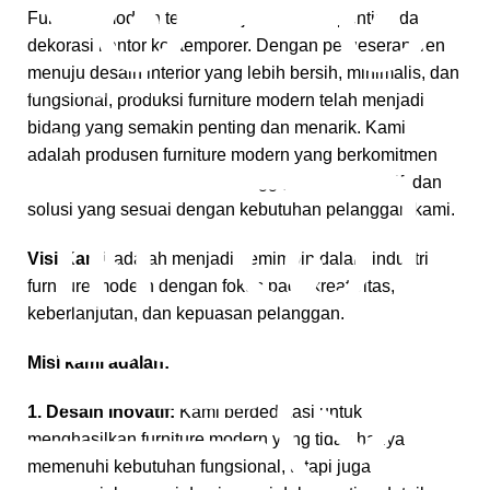
Furniture modern telah menjadi elemen penting dalam
dekorasi kantor kontemporer. Dengan pergeseran tren
menuju desain interior yang lebih bersih, minimalis, dan
Gratis Pengiriman
fungsional, produksi furniture modern telah menjadi
bidang yang semakin penting dan menarik. Kami
*Snk Berlaku
adalah produsen furniture modern yang berkomitmen
untuk memberikan kualitas tinggi, desain inovatif, dan
solusi yang sesuai dengan kebutuhan pelanggan kami.
Visi Kami
adalah menjadi pemimpin dalam industri
furniture modern dengan fokus pada kreativitas,
keberlanjutan, dan kepuasan pelanggan.
Misi kami adalah:
1. Desain Inovatif:
Kami berdedikasi untuk
menghasilkan furniture modern yang tidak hanya
memenuhi kebutuhan fungsional, tetapi juga