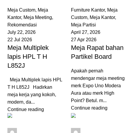
0
comments
0
comments
Meja Custom
,
Meja
Furniture Kantor
,
Meja
Kantor
,
Meja Meeting
,
Custom
,
Meja Kantor
,
Rekomendasi
Meja Partisi
July 22, 2026
April 27, 2026
22 Jul 2026
27 Apr 2026
Meja Multiplek
Meja Rapat bahan
lapis HPL T H
Partikel Board
L852J
Apakah pernah
mendengar meja meeting
Meja Multiplek lapis HPL
merk Expo Uno Modera
T H L852J Hadirkan
Aura atau merk High
meja kerja yang kokoh,
Point? Betul. m...
modern, da...
Continue reading
Continue reading
admin
admin