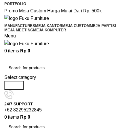
PORTFOLIO
Promo Meja Custom Harga Mulai Dari Rp. 500k
MANUFACTURES
MEJA KANTOR
MEJA CUSTOM
MEJA PARTISI
MEJA MEETING
MEJA KOMPUTER
Menu
0
items
Rp
0
Browse Categories
Select category
Search
24/7 SUPPORT
+62 82295232845
0
items
Rp
0