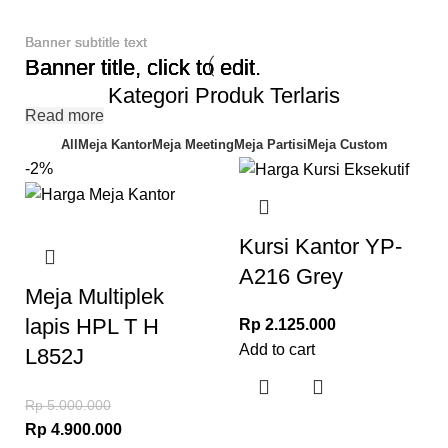
Banner subtitle text
Banner subtitle text
Banner subtitle text
Banner title, click to edit.
Banner title, click to edit.
Banner title, click to edit.
Kategori Produk Terlaris
Read more
Read more
Read more
All
Meja Kantor
Meja Meeting
Meja Partisi
Meja Custom
-2%
Kursi Kantor YP-
A216 Grey
Meja Multiplek
lapis HPL T H
Rp
2.125.000
Add to cart
L852J
Rp
5.000.000
Rp
4.900.000