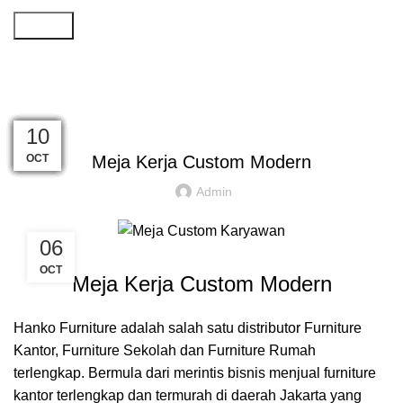
Search
Artikel
Home
»
Artikel
»
Meja Kerja Custom Modern
,
,
,
FURNITURE KANTOR
INSPIRASI
MEJA CUSTOM
REKOMENDASI
10
25
10
10
10
10
10
10
10
10
10
10
JUN
JAN
OCT
OCT
OCT
OCT
OCT
OCT
OCT
OCT
OCT
OCT
Meja Kerja Custom Modern
Admin
06
OCT
Meja Kerja Custom Modern
Hanko Furniture
adalah salah satu distributor Furniture
Kantor, Furniture Sekolah dan Furniture Rumah
terlengkap. Bermula dari merintis bisnis menjual furniture
kantor terlengkap dan termurah di daerah Jakarta yang