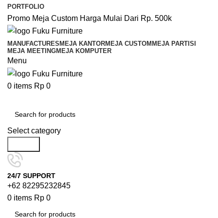
PORTFOLIO
Promo Meja Custom Harga Mulai Dari Rp. 500k
MANUFACTURES
MEJA KANTOR
MEJA CUSTOM
MEJA PARTISI
MEJA MEETING
MEJA KOMPUTER
Menu
0
items
Rp
0
Browse Categories
Select category
Search
24/7 SUPPORT
+62 82295232845
0
items
Rp
0