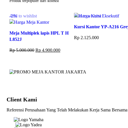
Produk terpopuler dari koleksi
-2%
Add to wishlist
Add to wishlist
Kursi Kantor YP-A216 Gre
Meja Multiplek lapis HPL T H
Rp
2.125.000
L852J
Add to cart
Rp
5.000.000
Rp
4.900.000
Add to cart
Client Kami
Referensi Perusahaan Yang Telah Melakukan Kerja Sama Bersam