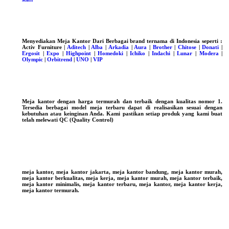
Menyediakan Meja Kantor Dari Berbagai brand ternama di Indonesia seperti :
Activ Furniture |
Aditech
|
Alba
|
Arkadia
|
Aura
|
Brother
|
Chitose
|
Donati
|
Ergosit
|
Expo
|
Highpoint
|
Homedoki
|
Ichiko
|
Indachi
|
Lunar
|
Modera
|
Olympic
|
Orbitrend
|
UNO
|
VIP
Meja kantor dengan harga termurah dan terbaik dengan kualitas nomor 1.
Tersedia berbagai model meja terbaru dapat di realisasikan sesuai dengan
kebutuhan atau keinginan Anda. Kami pastikan setiap produk yang kami buat
telah melewati QC (Quality Control)
meja kantor, meja kantor jakarta, meja kantor bandung, meja kantor murah,
meja kantor berkualitas, meja kerja, meja kantor murah, meja kantor terbaik,
meja kantor minimalis, meja kantor terbaru, meja kantor, meja kantor kerja,
meja kantor termurah.