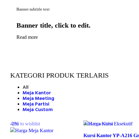
Banner subtitle text
Banner title, click to edit.
Read more
KATEGORI PRODUK TERLARIS
All
Meja Kantor
Meja Meeting
Meja Partisi
Meja Custom
-2%
Add to wishlist
Add to wishlist
Kursi Kantor YP-A216 G