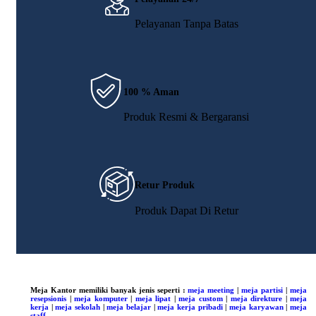
Pelayanan Tanpa Batas
100 % Aman
Produk Resmi & Bergaransi
Retur Produk
Produk Dapat Di Retur
Meja Kantor memiliki banyak jenis seperti :
meja meeting
|
meja partisi
|
meja
resepsionis
|
meja komputer
|
meja lipat
|
meja custom
|
meja direkture
|
meja
kerja
|
meja sekolah
|
meja belajar
|
meja kerja pribadi
|
meja karyawan
|
meja
staff