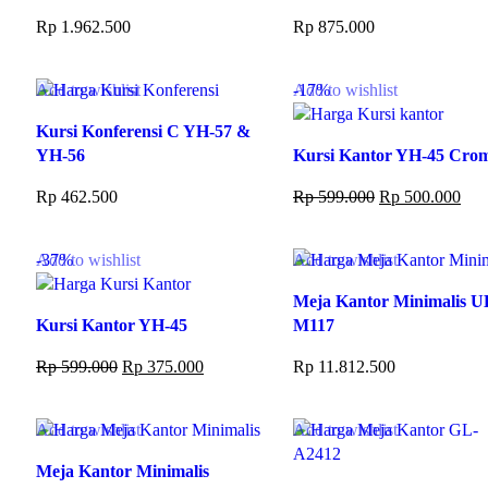
Rp
1.962.500
Rp
875.000
Add to cart
Add to cart
Add to wishlist
-17%
Add to wishlist
Kursi Konferensi C YH-57 &
YH-56
Kursi Kantor YH-45 Cro
Rp
462.500
Rp
599.000
Rp
500.000
Add to cart
Add to cart
-37%
Add to wishlist
Add to wishlist
Meja Kantor Minimalis U
Kursi Kantor YH-45
M117
Rp
599.000
Rp
375.000
Rp
11.812.500
Add to cart
Add to cart
Add to wishlist
Add to wishlist
Meja Kantor Minimalis