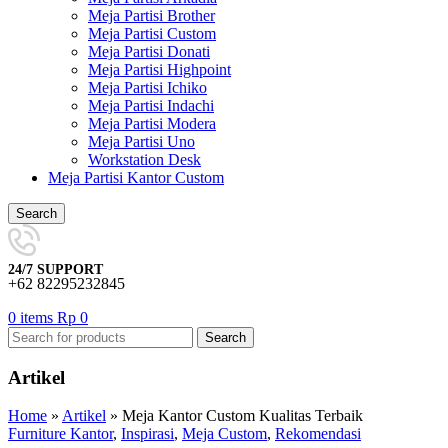
Meja Partisi Brother
Meja Partisi Custom
Meja Partisi Donati
Meja Partisi Highpoint
Meja Partisi Ichiko
Meja Partisi Indachi
Meja Partisi Modera
Meja Partisi Uno
Workstation Desk
Meja Partisi Kantor Custom
Search
24/7 SUPPORT
+62 82295232845
0
items
Rp
0
Search
Artikel
Home
»
Artikel
»
Meja Kantor Custom Kualitas Terbaik
Furniture Kantor
,
Inspirasi
,
Meja Custom
,
Rekomendasi