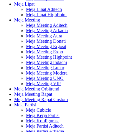
Meja Lipat
Meja Lipat Aditech
Meja Lipat HighPoint
Meja Meeting
Meja Meeting Aditech
Meja Meeting Arkadia
Meja Meeting Aura
Meja Meeting Donati
Meja Meeting Ergosit
Meja Meeting Expo
Meja Meeting Highpoint
Meja Meeting Indachi
Meja Meeting Lunar
Meja Meeting Modera
Meja Meeting UNO
Meja Meeting VIP
Meja Meeting Orbitrend
Meja Meeting Rapat
Meja Meeting Rapat Custom
Meja Partisi
Meja Cubicle
Meja Kerja Partisi
Meja Konfigurasi
Meja Partisi Aditech
Meja Partisi Arkadia