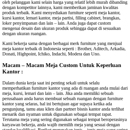
oleh pelanggan kami selain harga yang relatif lebih murah dibanding
dengan kompetitor lainnya, kami memberikan jaminan kwalitas
produk terbaik. Kami menyediakan furniture seperti meja kantor,
kursi kantor, lemari kantor, meja partisi, filling cabinet, brangkas,
loker penyimpanan dan lain – lain. Anda juga dapat custom
mengenai desain dan ukuran produk sehingga dapat di sesuaikan
dengan ukuran ruangan.
Kami bekerja sama dengan berbagai merk furniture yang menjual
meja kantor terbaik di Indonesia seperti : Brother, Aditech, Arkadia,
Donati, Highpoint, Ichiko, Indachi, Modera dan Uno.
Macam – Macam Meja Custom Untuk Keperluan
Kantor :
Dalam dunia kerja saat ini penting sekali untuk selalu
memperhatikan furniture kantor yang ada di ruangan anda mulai dari
meja, kursi, lemari dan lain – lain. Jika anda memiliki sebuah
perusahaan anda harus membuat sebuah ruangan dengan furniture
kantor yang selaras, hal ini bertujuan agar supaya ketika ada
pengunjung, tamu atau klien dan partner bisnis kantor anda terlihat
menarik dan nyaman untuk digunakan sebagai tempat rapat.
Terutama meja yang sering digunakan sebagai tempat beroperasinya
karyawan bekerja, anda wajib memilih meja yang sesuai dengan
standar kualifikasi. Berikut merupakan jenis – jenis meja yang sering