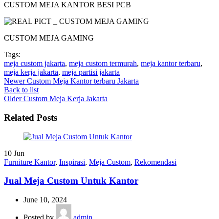
CUSTOM MEJA KANTOR BESI PCB
CUSTOM MEJA GAMING
Tags:
meja custom jakarta
,
meja custom termurah
,
meja kantor terbaru
,
meja kerja jakarta
,
meja partisi jakarta
Newer
Custom Meja Kantor terbaru Jakarta
Back to list
Older
Custom Meja Kerja Jakarta
Related Posts
10
Jun
Furniture Kantor
,
Inspirasi
,
Meja Custom
,
Rekomendasi
Jual Meja Custom Untuk Kantor
June 10, 2024
Posted by
admin