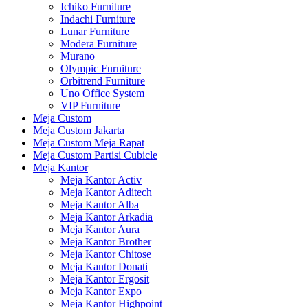
Ichiko Furniture
Indachi Furniture
Lunar Furniture
Modera Furniture
Murano
Olympic Furniture
Orbitrend Furniture
Uno Office System
VIP Furniture
Meja Custom
Meja Custom Jakarta
Meja Custom Meja Rapat
Meja Custom Partisi Cubicle
Meja Kantor
Meja Kantor Activ
Meja Kantor Aditech
Meja Kantor Alba
Meja Kantor Arkadia
Meja Kantor Aura
Meja Kantor Brother
Meja Kantor Chitose
Meja Kantor Donati
Meja Kantor Ergosit
Meja Kantor Expo
Meja Kantor Highpoint