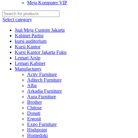
Meja Komputer VIP
Select category
Jual Meja Custom Jakarta
Kabinet Partisi
kursi auditorium
Kursi Kantor
Kursi Kantor Jakarta Fuku
Lemari Arsip
Lemari Kabinet
Manufactures
Activ Furniture
Aditech Furniture
Alba
Arkadia Furniture
Aura Furniture
Brother
Chitose
Donati
Ergosit
Expo Furniture
Highpoint
Homedoki