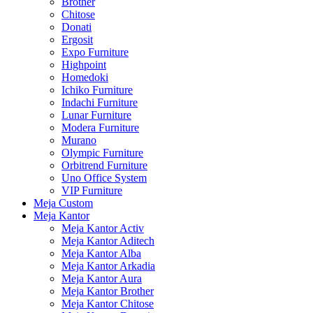
Brother
Chitose
Donati
Ergosit
Expo Furniture
Highpoint
Homedoki
Ichiko Furniture
Indachi Furniture
Lunar Furniture
Modera Furniture
Murano
Olympic Furniture
Orbitrend Furniture
Uno Office System
VIP Furniture
Meja Custom
Meja Kantor
Meja Kantor Activ
Meja Kantor Aditech
Meja Kantor Alba
Meja Kantor Arkadia
Meja Kantor Aura
Meja Kantor Brother
Meja Kantor Chitose