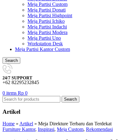
Meja Partisi Custom
Meja Partisi Donati
Meja Partisi Highpoint
Meja Partisi Ichiko
Meja Partisi Indachi
Meja Partisi Modera
Meja Partisi Uno
Workstation Desk
Meja Partisi Kantor Custom
Search
24/7 SUPPORT
+62 82295232845
0
items
Rp
0
Search
Artikel
Home
»
Artikel
»
Meja Direkture Terbaru dan Terdekat
Furniture Kantor
,
Inspirasi
,
Meja Custom
,
Rekomendasi