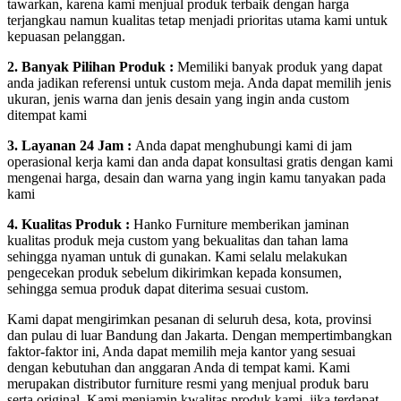
tawarkan, karena kami menjual produk terbaik dengan harga
terjangkau namun kualitas tetap menjadi prioritas utama kami untuk
kepuasan pelanggan.
2. Banyak Pilihan Produk :
Memiliki banyak produk yang dapat
anda jadikan referensi untuk custom meja. Anda dapat memilih jenis
ukuran, jenis warna dan jenis desain yang ingin anda custom
ditempat kami
3. Layanan 24 Jam :
Anda dapat menghubungi kami di jam
operasional kerja kami dan anda dapat konsultasi gratis dengan kami
mengenai harga, desain dan warna yang ingin kamu tanyakan pada
kami
4. Kualitas Produk :
Hanko Furniture memberikan jaminan
kualitas produk meja custom yang bekualitas dan tahan lama
sehingga nyaman untuk di gunakan. Kami selalu melakukan
pengecekan produk sebelum dikirimkan kepada konsumen,
sehingga semua produk dapat diterima sesuai custom.
Kami dapat mengirimkan pesanan di seluruh desa, kota, provinsi
dan pulau di luar Bandung dan Jakarta. Dengan mempertimbangkan
faktor-faktor ini, Anda dapat memilih meja kantor yang sesuai
dengan kebutuhan dan anggaran Anda di tempat kami. Kami
merupakan distributor furniture resmi yang menjual produk baru
serta original. Kami menjamin kwalitas produk kami, jika terdapat