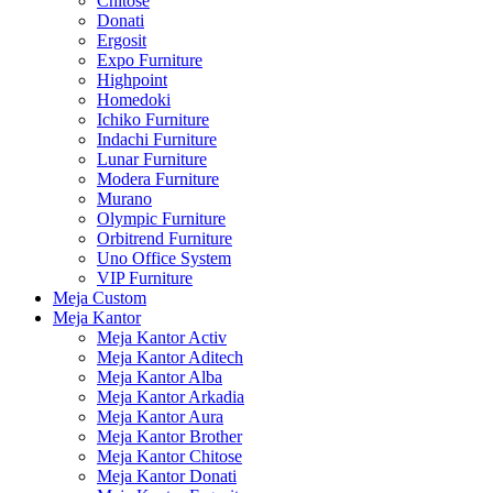
Chitose
Donati
Ergosit
Expo Furniture
Highpoint
Homedoki
Ichiko Furniture
Indachi Furniture
Lunar Furniture
Modera Furniture
Murano
Olympic Furniture
Orbitrend Furniture
Uno Office System
VIP Furniture
Meja Custom
Meja Kantor
Meja Kantor Activ
Meja Kantor Aditech
Meja Kantor Alba
Meja Kantor Arkadia
Meja Kantor Aura
Meja Kantor Brother
Meja Kantor Chitose
Meja Kantor Donati