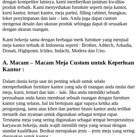
dengan kompetitor lainnya, kami memberikan jaminan kwalitas
produk terbaik. Kami menyediakan furniture seperti meja kantor,
kursi kantor, lemari kantor, meja partisi, filling cabinet, brangkas,
loker penyimpanan dan lain – lain. Anda juga dapat custom
mengenai desain dan ukuran produk sehingga dapat di sesuaikan
dengan ukuran ruangan.
Kami bekerja sama dengan berbagai merk furniture yang menjual
meja kantor terbaik di Indonesia seperti : Brother, Aditech, Arkadia,
Donati, Highpoint, Ichiko, Indachi, Modera dan Uno.
A. Macam – Macam Meja Custom untuk Keperluan
Kantor :
Dalam dunia kerja saat ini penting sekali untuk selalu
memperhatikan furniture kantor yang ada di ruangan anda mulai dari
meja, kursi, lemari dan lain – lain. Jika anda memiliki sebuah
perusahaan anda harus membuat sebuah ruangan dengan furniture
kantor yang selaras, hal ini bertujuan agar supaya ketika ada
pengunjung, tamu atau klien dan partner bisnis kantor anda terlihat
menarik dan nyaman untuk digunakan sebagai tempat rapat.
Terutama meja yang sering digunakan sebagai tempat beroperasinya
karyawan bekerja, anda wajib memilih meja yang sesuai dengan
standar kualifikasi. Berikut merupakan jenis – jenis meja yang sering
digunakan untuk kantor :