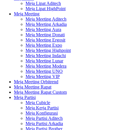
Meja Lipat Aditech
Meja Lipat HighPoint
Meja Meeting
Meja Meeting Aditech
Meja Meeting Arkadia
Meja Meeting Aura
Meja Meeting Donati
Meja Meeting Ergosit
Meja Meeting Expo
Meja Meeting Highpoint
Meja Meeting Indachi
Meja Meeting Lunar
Meja Meeting Modera
Meja Meeting UNO
Meja Meeting VIP
Meja Meeting Orbitrend
Meja Meeting Rapat
Meja Meeting Rapat Custom
Meja Partisi
Meja Cubicle
Meja Kerja Partisi
Meja Konfigurasi
Meja Partisi Aditech
Meja Partisi Arkadia
Meja Partisi Brother