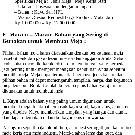
Spesifikasi Meja :- Jenis Meja : Meja Kerja Staff
– Ukuran : Disesuaikan dengan ruangan
– Bahan : Kayu dan HPL
– Warna : Sesuai RequestHarga Produk : Mulai dari
Rp.1.000.000 – Rp. 12.000.000
E. Macam – Macam Bahan yang Sering di
Gunakan untuk Membuat Meja :
Pilihan bahan meja harus disesuaikan dengan penggunaan meja
tersebut baik dari gaya desain interior dan anggaran Anda. Setiap
jenis bahan memiliki karakteristik dan keuntungan yang berbeda,
jadi penting untuk mempertimbangkan kebutuhan Anda sebelum
memilih meja. Meja dapat terbuat dari berbagai jenis bahan, dan
pilihan bahan ini dapat memengaruhi tampilan, harga, dan kegunaan
meja tersebut. Berikut adalah beberapa jenis bahan yang umum
digunakan untuk membuat meja:
1. Kayu
adalah bahan yang paling umum digunakan untuk
membuat meja. Ini dapat termasuk kayu solid, kayu lapis, atau kayu
yang dipoles. Kayu memberikan tampilan yang hangat dan alami,
dan dapat ditemukan dalam berbagai jenis dan warna.
2. Logam
seperti baja, aluminium, atau besi sering digunakan untuk
meja kerja atau meja industri. Mereka tahan lama dan kuat, dan