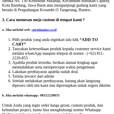
Jamika No. 130 Kelurahan Sukahaji, Kecamatan Babakan Ciparay,
Kota Bandung, Jawa Barat atau mengunjungi gudang kami yang
berada di Pergudangan Kosambi i5 Tangerang, Banten.
3. Cara memesan meja custom di tempat kami ?
a. Jika melalui web :
mejakantor.co.id
Pilih produk yang anda inginkan lalu klik
“ADD TO
CART”
Tanyakan ketersediaan produk kepada customer service kami
melalui whatsApp maupun telepon di nomor :
(+62) 811-
2220-855
Apabila produk tersedia, berikan alamat lengkap agar
memudahkan serta mempercepat waktu pengiriman
Lakukan pembayaran apabila sudah deal.
Terima invoice dari admin
Setelah melakukan pembayaran, barang akan langsung
diproses oleh tim kami dan dipersiapkan untuk segera dikirim
b. Jika melalui whatsapp : 08112220855
Untuk Anda yang ingin order harga grosir, custom produk, dan
kebutuhan project, kamu bisa menghubungi nomor Whatsapp