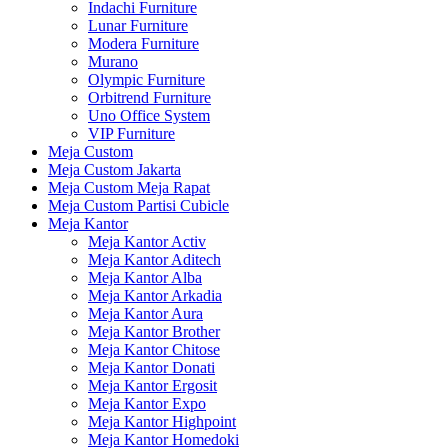
Indachi Furniture
Lunar Furniture
Modera Furniture
Murano
Olympic Furniture
Orbitrend Furniture
Uno Office System
VIP Furniture
Meja Custom
Meja Custom Jakarta
Meja Custom Meja Rapat
Meja Custom Partisi Cubicle
Meja Kantor
Meja Kantor Activ
Meja Kantor Aditech
Meja Kantor Alba
Meja Kantor Arkadia
Meja Kantor Aura
Meja Kantor Brother
Meja Kantor Chitose
Meja Kantor Donati
Meja Kantor Ergosit
Meja Kantor Expo
Meja Kantor Highpoint
Meja Kantor Homedoki