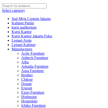
Select category
Jual Meja Custom Jakarta
Kabinet Partisi
kursi auditorium
Kursi Kantor
Kursi Kantor Jakarta Fuku
Lemari Arsip
Lemari Kabinet
Manufactures
Activ Furniture
Aditech Furniture
Alba
Arkadia Furniture
Aura Furniture
Brother
Chitose
Donati
Ergosit
Expo Furniture
Highpoint
Homedoki
Ichiko Furniture