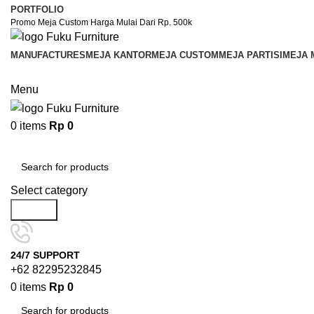
PORTFOLIO
Promo Meja Custom Harga Mulai Dari Rp. 500k
MANUFACTURES
MEJA KANTOR
MEJA CUSTOM
MEJA PARTISI
MEJA 
Menu
0
items
Rp
0
Browse Categories
Select category
Search
24/7 SUPPORT
+62 82295232845
0
items
Rp
0