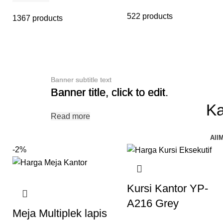
522 products
1367 products
Banner subtitle text
Banner subtitle text
Banner subtitle text
Banner title, click to edit.
Banner title, click to edit.
Banner title, click to edit.
Ka
Read more
Read more
Read more
All
M
-2%
Kursi Kantor YP-
A216 Grey
Meja Multiplek lapis