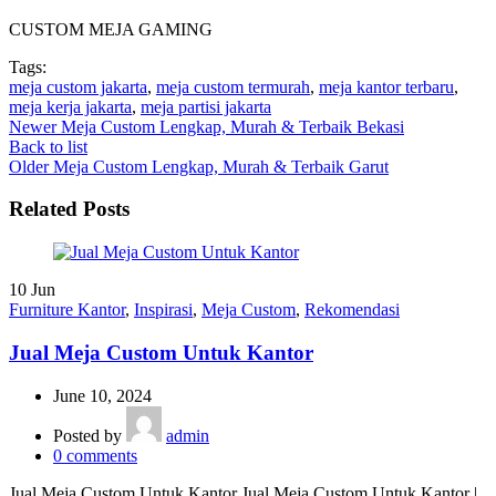
CUSTOM MEJA GAMING
Tags:
meja custom jakarta
,
meja custom termurah
,
meja kantor terbaru
,
meja kerja jakarta
,
meja partisi jakarta
Newer
Meja Custom Lengkap, Murah & Terbaik Bekasi
Back to list
Older
Meja Custom Lengkap, Murah & Terbaik Garut
Related Posts
10
Jun
Furniture Kantor
,
Inspirasi
,
Meja Custom
,
Rekomendasi
Jual Meja Custom Untuk Kantor
June 10, 2024
Posted by
admin
0
comments
Jual Meja Custom Untuk Kantor Jual Meja Custom Untuk Kantor |