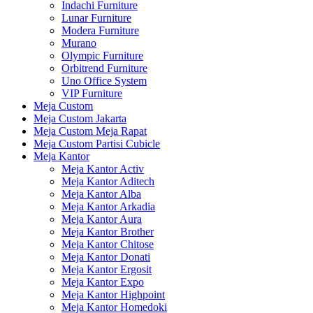
Indachi Furniture
Lunar Furniture
Modera Furniture
Murano
Olympic Furniture
Orbitrend Furniture
Uno Office System
VIP Furniture
Meja Custom
Meja Custom Jakarta
Meja Custom Meja Rapat
Meja Custom Partisi Cubicle
Meja Kantor
Meja Kantor Activ
Meja Kantor Aditech
Meja Kantor Alba
Meja Kantor Arkadia
Meja Kantor Aura
Meja Kantor Brother
Meja Kantor Chitose
Meja Kantor Donati
Meja Kantor Ergosit
Meja Kantor Expo
Meja Kantor Highpoint
Meja Kantor Homedoki