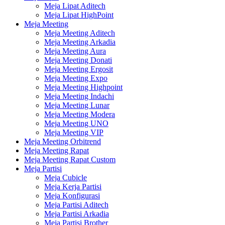
Meja Lipat Aditech
Meja Lipat HighPoint
Meja Meeting
Meja Meeting Aditech
Meja Meeting Arkadia
Meja Meeting Aura
Meja Meeting Donati
Meja Meeting Ergosit
Meja Meeting Expo
Meja Meeting Highpoint
Meja Meeting Indachi
Meja Meeting Lunar
Meja Meeting Modera
Meja Meeting UNO
Meja Meeting VIP
Meja Meeting Orbitrend
Meja Meeting Rapat
Meja Meeting Rapat Custom
Meja Partisi
Meja Cubicle
Meja Kerja Partisi
Meja Konfigurasi
Meja Partisi Aditech
Meja Partisi Arkadia
Meja Partisi Brother