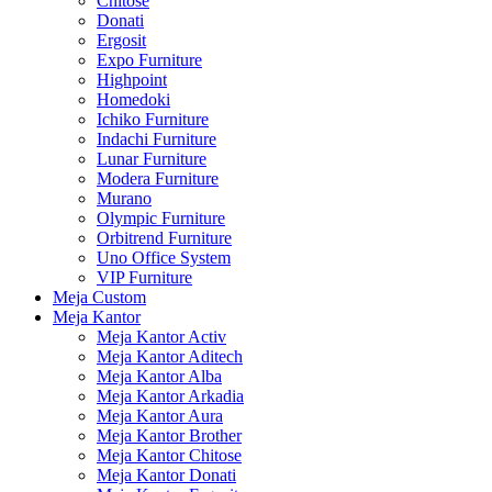
Chitose
Donati
Ergosit
Expo Furniture
Highpoint
Homedoki
Ichiko Furniture
Indachi Furniture
Lunar Furniture
Modera Furniture
Murano
Olympic Furniture
Orbitrend Furniture
Uno Office System
VIP Furniture
Meja Custom
Meja Kantor
Meja Kantor Activ
Meja Kantor Aditech
Meja Kantor Alba
Meja Kantor Arkadia
Meja Kantor Aura
Meja Kantor Brother
Meja Kantor Chitose
Meja Kantor Donati