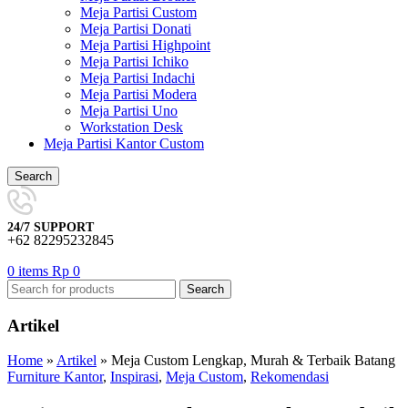
Meja Partisi Custom
Meja Partisi Donati
Meja Partisi Highpoint
Meja Partisi Ichiko
Meja Partisi Indachi
Meja Partisi Modera
Meja Partisi Uno
Workstation Desk
Meja Partisi Kantor Custom
Search
24/7 SUPPORT
+62 82295232845
0
items
Rp
0
Search
Artikel
Home
»
Artikel
»
Meja Custom Lengkap, Murah & Terbaik Batang
Furniture Kantor
,
Inspirasi
,
Meja Custom
,
Rekomendasi