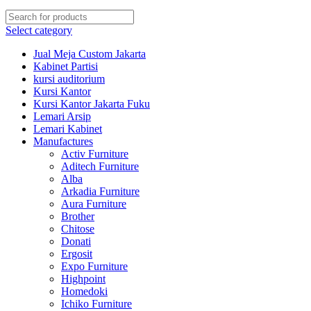
Select category
Jual Meja Custom Jakarta
Kabinet Partisi
kursi auditorium
Kursi Kantor
Kursi Kantor Jakarta Fuku
Lemari Arsip
Lemari Kabinet
Manufactures
Activ Furniture
Aditech Furniture
Alba
Arkadia Furniture
Aura Furniture
Brother
Chitose
Donati
Ergosit
Expo Furniture
Highpoint
Homedoki
Ichiko Furniture