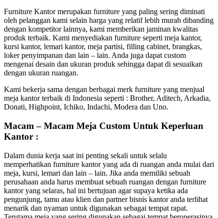
Furniture Kantor merupakan furniture yang paling sering diminati
oleh pelanggan kami selain harga yang relatif lebih murah dibanding
dengan kompetitor lainnya, kami memberikan jaminan kwalitas
produk terbaik. Kami menyediakan furniture seperti meja kantor,
kursi kantor, lemari kantor, meja partisi, filling cabinet, brangkas,
loker penyimpanan dan lain – lain. Anda juga dapat custom
mengenai desain dan ukuran produk sehingga dapat di sesuaikan
dengan ukuran ruangan.
Kami bekerja sama dengan berbagai merk furniture yang menjual
meja kantor terbaik di Indonesia seperti : Brother, Aditech, Arkadia,
Donati, Highpoint, Ichiko, Indachi, Modera dan Uno.
Macam – Macam Meja Custom Untuk Keperluan
Kantor :
Dalam dunia kerja saat ini penting sekali untuk selalu
memperhatikan furniture kantor yang ada di ruangan anda mulai dari
meja, kursi, lemari dan lain – lain. Jika anda memiliki sebuah
perusahaan anda harus membuat sebuah ruangan dengan furniture
kantor yang selaras, hal ini bertujuan agar supaya ketika ada
pengunjung, tamu atau klien dan partner bisnis kantor anda terlihat
menarik dan nyaman untuk digunakan sebagai tempat rapat.
Terutama meja yang sering digunakan sebagai tempat beroperasinya