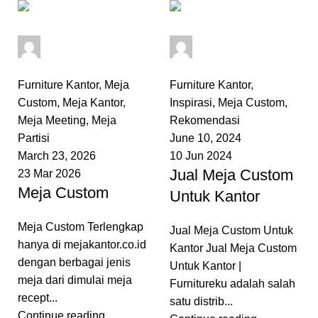
admin
admin
0
comments
0
comments
Furniture Kantor
,
Meja
Furniture Kantor
,
Custom
,
Meja Kantor
,
Inspirasi
,
Meja Custom
,
Meja Meeting
,
Meja
Rekomendasi
Partisi
June 10, 2024
March 23, 2026
10 Jun 2024
Jual Meja Custom
23 Mar 2026
Meja Custom
Untuk Kantor
Meja Custom Terlengkap
Jual Meja Custom Untuk
hanya di mejakantor.co.id
Kantor Jual Meja Custom
dengan berbagai jenis
Untuk Kantor |
meja dari dimulai meja
Furnitureku adalah salah
recept...
satu distrib...
Continue reading