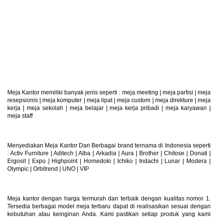
Retur Produk
Produk Dapat Di Retur
Meja Kantor memiliki banyak jenis seperti :
meja meeting
|
meja partisi
|
meja
resepsionis
|
meja komputer
|
meja lipat
|
meja custom
|
meja direkture
|
meja
kerja
|
meja sekolah
|
meja belajar
|
meja kerja pribadi
|
meja karyawan
|
meja staff
Menyediakan Meja Kantor Dari Berbagai brand ternama di Indonesia seperti
: Activ Furniture |
Aditech
|
Alba
|
Arkadia
|
Aura
|
Brother
|
Chitose
|
Donati
|
Ergosit
|
Expo
|
Highpoint
|
Homedoki
|
Ichiko
|
Indachi
|
Lunar
|
Modera
|
Olympic
|
Orbitrend
|
UNO
|
VIP
Meja kantor dengan harga termurah dan terbaik dengan kualitas nomor 1.
Tersedia berbagai model meja terbaru dapat di realisasikan sesuai dengan
kebutuhan atau keinginan Anda. Kami pastikan setiap produk yang kami