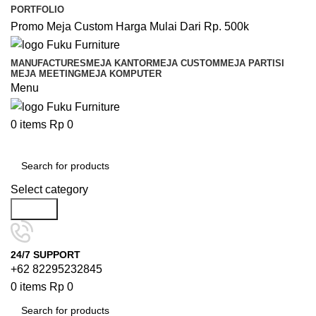
PORTFOLIO
Promo Meja Custom Harga Mulai Dari Rp. 500k
MANUFACTURES
MEJA KANTOR
MEJA CUSTOM
MEJA PARTISI
MEJA MEETING
MEJA KOMPUTER
Menu
0
items
Rp
0
Browse Categories
Select category
Search
24/7 SUPPORT
+62 82295232845
0
items
Rp
0