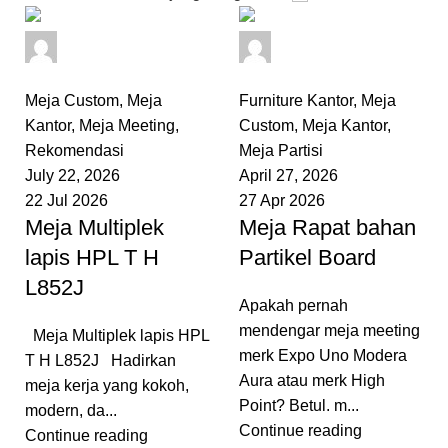
admin
admin
0
comments
0
comments
Meja Custom
,
Meja
Furniture Kantor
,
Meja
Kantor
,
Meja Meeting
,
Custom
,
Meja Kantor
,
Rekomendasi
Meja Partisi
July 22, 2026
April 27, 2026
22 Jul 2026
27 Apr 2026
Meja Multiplek
Meja Rapat bahan
lapis HPL T H
Partikel Board
L852J
Apakah pernah
mendengar meja meeting
Meja Multiplek lapis HPL
merk Expo Uno Modera
T H L852J Hadirkan
Aura atau merk High
meja kerja yang kokoh,
Point? Betul. m...
modern, da...
Continue reading
Continue reading