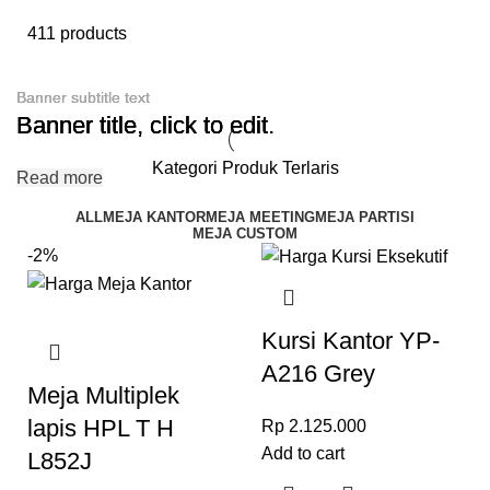
411 products
Banner subtitle text
Banner subtitle text
Banner subtitle text
Banner title, click to edit.
Banner title, click to edit.
Banner title, click to edit.
Kategori Produk Terlaris
Read more
Read more
Read more
ALL
MEJA KANTOR
MEJA MEETING
MEJA PARTISI
MEJA CUSTOM
-2%
Kursi Kantor YP-
A216 Grey
Meja Multiplek
lapis HPL T H
Rp
2.125.000
Add to cart
L852J