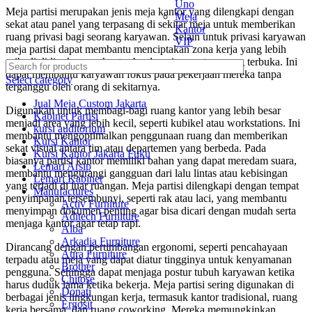
Uno
Meja partisi merupakan jenis meja kantor yang dilengkapi dengan
Meja
sekat atau panel yang terpasang di sekitar meja untuk memberikan
Kantor
ruang privasi bagi seorang karyawan. Selain untuk privasi karyawan
VIP
meja partisi dapat membantu menciptakan zona kerja yang lebih
pribadi di lingkungan kantor berdampingan atau ruang terbuka. Ini
dapat membantu karyawan fokus pada pekerjaan mereka tanpa
Select category
terganggu oleh orang di sekitarnya.
Jual Meja Custom Jakarta
Digunakan untuk membagi-bagi ruang kantor yang lebih besar
Kabinet Partisi
menjadi area yang lebih kecil, seperti kubikel atau workstations. Ini
kursi auditorium
membantu mengoptimalkan penggunaan ruang dan memberikan
Kursi Kantor
sekat visual antara tim atau departemen yang berbeda. Pada
Kursi Kantor Jakarta Fuku
biasanya partisi kantor memiliki bahan yang dapat meredam suara,
Lemari Arsip
membantu mengurangi gangguan dari lalu lintas atau kebisingan
Lemari Kabinet
yang terjadi di luar ruangan. Meja partisi dilengkapi dengan tempat
Manufactures
penyimpanan tersembunyi, seperti rak atau laci, yang membantu
Activ Furniture
menyimpan dokumen penting agar bisa dicari dengan mudah serta
Aditech Furniture
menjaga kantor agar tetap rapi.
Alba
Arkadia Furniture
Dirancang dengan pertimbangan ergonomi, seperti pencahayaan
Aura Furniture
terpadu atau meja yang dapat diatur tingginya untuk kenyamanan
Brother
pengguna. Sehingga dapat menjaga postur tubuh karyawan ketika
Chitose
harus duduk lama ketika bekerja. Meja partisi sering digunakan di
Donati
berbagai jenis lingkungan kerja, termasuk kantor tradisional, ruang
Ergosit
kerja bersama, dan ruang coworking. Mereka memungkinkan