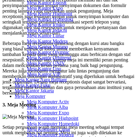
Meja Kantor Ergosit
penyimpanan sebagai tempat menyimpan dokumen dan formulir
Meja Kantor Expo
penting lainnya yang diperlukan untuk pengunjung. Meja
Meja Kantor Highpoint
receptionis juga terdapart tempat untuk menyimpan komputer dan
Meja Kantor Homedoki
seringkali terdapat peralatan komunikasi seperti telepon yang
Meja Kantor Ichiko
digunakan oleh staf resepsionis untuk menjawab pertanyaan dan
Meja Kantor Indachi
menjalankan tugas sehari-hari.
Meja Kantor Lunar
Meja Kantor Modera
Beberapa meja receptionis dirancang dengan kursi atau bangku
Meja Kantor Murano
yang biasa terletak di lobby untuk memberikan kenyamanan
Meja Kantor Olympic
tambahan kepada tamu yang menunggu atau berbicara dengan staf
Meja Kantor Orbitrend
resepsionis. Kembali lagi, karena meja ini memiliki peran penting
Meja Kantor UNIV
dalam menciptakan kesan pertama yang baik bagi pengunjung.
Meja Kantor Uno
Mereka juga membantu mengatur lalu lintas pengunjung dan
Meja Kantor VIP
memberikan dukungan administratif yang diperlukan untuk berbagai
Meja Kantor Aura Brilliant
jenis organisasi. Desain meja receptionis dapat sangat bervariasi,
Meja Kantor Fuku
tergantung pada kebutuhan dan gaya perusahaan atau institusi yang
Meja Kantor Jakarta
bersangkutan.
Meja Komputer
Meja Komputer Activ
3. Meja Meeting
Meja Komputer Alba
Meja Komputer Expo
Meja Komputer Highpoint
Meja Komputer Homedoki
Setiap perusahaan wajib memiliki meja meeting sebagai tempat
Meja Komputer Lunar
untuk membahas hal penting. Meja ini juga wajib diletakan ke
Meja Komputer Modera