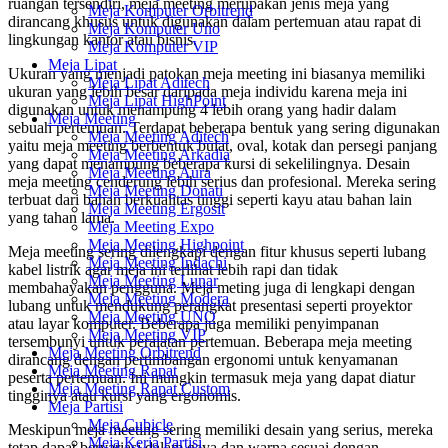
ruangan tersendiri, meja meeting merupakan jenis meja yang
Meja Komputer Orbitrend
dirancang khusus untuk digunakan dalam pertemuan atau rapat di
Meja Komputer Uno
lingkungan kantor atau bisnis.
Meja Komputer VIP
Meja Lipat
Ukuran yang menjadi patokan meja meeting ini biasanya memiliki
Meja Lipat Aditech
ukuran yang lebih besar daripada meja individu karena meja ini
Meja Lipat HighPoint
digunakan untuk menampung 4 lebih orang yang hadir dalam
Meja Meeting
sebuah pertemuan. Terdapat beberapa bentuk yang sering digunakan
Meja Meeting Aditech
yaitu meja meeting berbentuk bulat, oval, kotak dan persegi panjang
Meja Meeting Arkadia
yang dapat menampung beberapa kursi di sekelilingnya. Desain
Meja Meeting Aura
meja meeting cenderung lebih serius dan profesional. Mereka sering
Meja Meeting Donati
terbuat dari bahan berkualitas tinggi seperti kayu atau bahan lain
Meja Meeting Ergosit
yang tahan lama.
Meja Meeting Expo
Meja Meeting Highpoint
Meja meeting sering dilengkapi dengan fitur khusus seperti lubang
Meja Meeting Indachi
kabel listrik agar meja ini terlihat lebih rapi dan tidak
Meja Meeting Lunar
membahayakan pengguna. Meja meting juga di lengkapi dengan
Meja Meeting Modera
lubang untuk mendukung perangkat presentasi seperti proyektor
Meja Meeting UNO
atau layar komputer. Beberapa juga memiliki penyimpanan
Meja Meeting VIP
tersembunyi untuk peralatan pertemuan. Beberapa meja meeting
Meja Meeting Orbitrend
dirancang dengan pertimbangan ergonomi untuk kenyamanan
Meja Meeting Rapat
peserta pertemuan. Ini mungkin termasuk meja yang dapat diatur
Meja Meeting Rapat Custom
tingginya atau kursi yang ergonomis.
Meja Partisi
Meja Cubicle
Meskipun meja meeting sering memiliki desain yang serius, mereka
Meja Kerja Partisi
tetap dapat bervariasi dalam gaya dan warna sesuai dengan