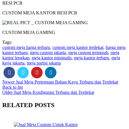
CUSTOM MEJA KANTOR BESI PCB
CUSTOM MEJA GAMING
Tags:
custom meja harga terbaru
,
custom meja kantor terdekat
,
harga meja
kantor terbaru
,
meja custom jakarta
,
meja custom termurah
,
meja
kantor lengkap
,
meja kantor minimalis
,
meja kantor terbaru
,
meja
kerja jakarta
,
meja partisi jakarta
Newer
Jual Meja Pertemuan Bahan Kayu Terbaru dan Terdekat
Back to list
Older
Jual Meja Konfigurasi Terbaru dan Terdekat
RELATED POSTS