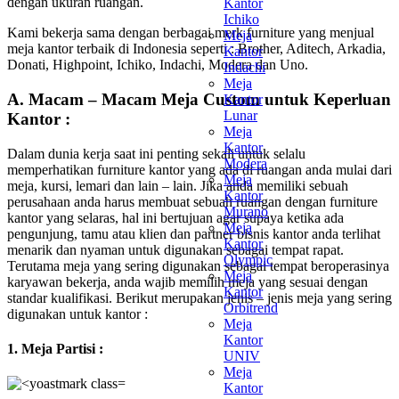
dengan ukuran ruangan.
Kantor
Ichiko
Kami bekerja sama dengan berbagai merk furniture yang menjual
Meja
meja kantor terbaik di Indonesia seperti : Brother, Aditech, Arkadia,
Kantor
Donati, Highpoint, Ichiko, Indachi, Modera dan Uno.
Indachi
Meja
A. Macam – Macam Meja Custom untuk Keperluan
Kantor
Lunar
Kantor :
Meja
Kantor
Dalam dunia kerja saat ini penting sekali untuk selalu
Modera
memperhatikan furniture kantor yang ada di ruangan anda mulai dari
Meja
meja, kursi, lemari dan lain – lain. Jika anda memiliki sebuah
Kantor
perusahaan anda harus membuat sebuah ruangan dengan furniture
Murano
kantor yang selaras, hal ini bertujuan agar supaya ketika ada
Meja
pengunjung, tamu atau klien dan partner bisnis kantor anda terlihat
Kantor
menarik dan nyaman untuk digunakan sebagai tempat rapat.
Olympic
Terutama meja yang sering digunakan sebagai tempat beroperasinya
Meja
karyawan bekerja, anda wajib memilih meja yang sesuai dengan
Kantor
standar kualifikasi. Berikut merupakan jenis – jenis meja yang sering
Orbitrend
digunakan untuk kantor :
Meja
Kantor
1. Meja Partisi :
UNIV
Meja
Kantor