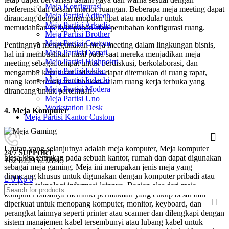
Meja Konfigurasi
preferensi dan desain interior ruangan. Beberapa meja meeting dapat
Meja Partisi Aditech
dirancang dengan kemampuan lipat atau modular untuk
Meja Partisi Arkadia
memudahkan penyimpanan atau perubahan konfigurasi ruang.
Meja Partisi Brother
Meja Partisi Custom
Pentingnya menggunakan meja meeting dalam lingkungan bisnis,
Meja Partisi Donati
hal ini membuahkan hasil pada saat mereka menjadikan meja
Meja Partisi Highpoint
meeting sebagai tempat untuk berdiskusi, berkolaborasi, dan
Meja Partisi Ichiko
mengambil keputusan. Mereka dapat ditemukan di ruang rapat,
Meja Partisi Indachi
ruang konferensi, atau bahkan dalam ruang kerja terbuka yang
Meja Partisi Modera
dirancang untuk pertemuan.
Meja Partisi Uno
Workstation Desk
4. Meja Komputer
Meja Partisi Kantor Custom
Urutan yang selanjutnya adalah meja komputer, Meja komputer
24/7 SUPPORT
biasa kita temukan pada sebuah kantor, rumah dan dapat digunakan
+62 82295232845
sebagai meja gaming. Meja ini merupakan jenis meja yang
dirancang khusus untuk digunakan dengan komputer pribadi atau
0
Rp
0
peralatan teknologi informasi lainnya. Bagian alas dari meja
komputer biasanya memiliki permukaan yang cukup besar dan
diperkuat untuk menopang komputer, monitor, keyboard, dan
perangkat lainnya seperti printer atau scanner dan dilengkapi dengan
sistem manajemen kabel tersembunyi atau lubang kabel untuk