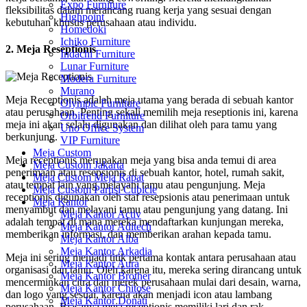
Expo Furniture
fleksibilitas dalam merancang ruang kerja yang sesuai dengan
Highpoint
kebutuhan khusus perusahaan atau individu.
Homedoki
Ichiko Furniture
2. Meja Reseptionis
Indachi Furniture
Lunar Furniture
Modera Furniture
Murano
Meja Receptionis adalah meja utama yang berada di sebuah kantor
Olympic Furniture
atau perusahaan. Penting sekali memilih meja reseptionis ini, karena
Orbitrend Furniture
meja ini akan selalu digunakan dan dilihat oleh para tamu yang
Uno Office System
berkunjung.
VIP Furniture
Meja Custom
Meja receptionis merupakan meja yang bisa anda temui di area
Meja Custom Jakarta
penerimaan atau resepsionis di sebuah kantor, hotel, rumah sakit,
Meja Custom Meja Rapat
atau tempat lain yang melayani tamu atau pengunjung. Meja
Meja Custom Partisi Cubicle
receptionis digunakan oleh staf resepsionis atau penerimaan untuk
Meja Kantor
menyambut dan melayani tamu atau pengunjung yang datang. Ini
Meja Kantor Activ
adalah tempat di mana mereka mendaftarkan kunjungan mereka,
Meja Kantor Aditech
memberikan informasi, dan memberikan arahan kepada tamu.
Meja Kantor Alba
Meja Kantor Arkadia
Meja ini sering menjadi titik pertama kontak antara perusahaan atau
Meja Kantor Aura
organisasi dan tamu. Oleh karena itu, mereka sering dirancang untuk
Meja Kantor Brother
mencerminkan citra dan merek perusahaan mulai dari desain, warna,
Meja Kantor Chitose
dan logo yang sesuai, karena akan menjadi icon atau lambang
Meja Kantor Donati
perusahaan. Biasanya meja receptionis memiliki lari dan rak