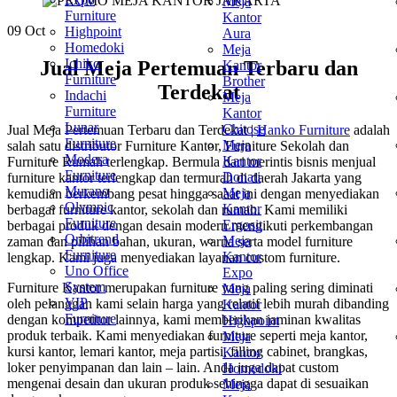
Meja
Furniture
Kantor
09
Oct
Highpoint
Aura
Homedoki
Meja
Ichiko
Jual Meja Pertemuan Terbaru dan
Kantor
Furniture
Brother
Terdekat
Indachi
Meja
Furniture
Kantor
Lunar
Chitose
Jual Meja Pertemuan Terbaru dan Terdekat |
Hanko Furniture
adalah
Furniture
Meja
salah satu distributor Furniture Kantor, Furniture Sekolah dan
Modera
Kantor
Furniture Rumah terlengkap. Bermula dari merintis bisnis menjual
Furniture
Donati
furniture kantor terlengkap dan termurah di daerah Jakarta yang
Murano
Meja
kemudian berkembang pesat hingga saaat ini dengan menyediakan
Olympic
Kantor
berbagai furniture kantor, sekolah dan rumah. Kami memiliki
Furniture
Ergosit
berbagai produk dengan desain modern mengikuti perkembangan
Orbitrend
Meja
zaman dan pilihan bahan, ukuran, warna serta model furniture
Furniture
Kantor
lengkap. Kami juga menyediakan layanan custom furniture.
Uno Office
Expo
System
Furniture Kantor merupakan furniture yang paling sering diminati
Meja
VIP
oleh pelanggan kami selain harga yang relatif lebih murah dibanding
Kantor
Furniture
dengan kompetitor lainnya, kami memberikan jaminan kwalitas
Highpoint
produk terbaik. Kami menyediakan furniture seperti meja kantor,
Meja
kursi kantor, lemari kantor, meja partisi, filling cabinet, brangkas,
Kantor
loker penyimpanan dan lain – lain. Anda juga dapat custom
Homedoki
mengenai desain dan ukuran produk sehingga dapat di sesuaikan
Meja