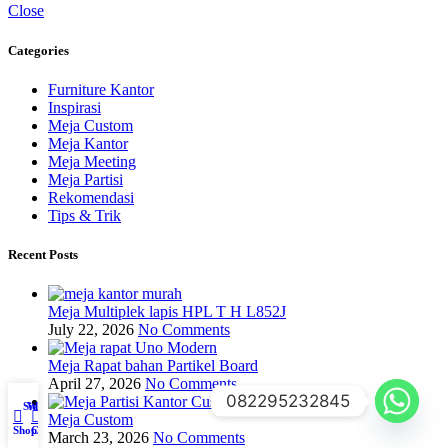
Close
Categories
Furniture Kantor
Inspirasi
Meja Custom
Meja Kantor
Meja Meeting
Meja Partisi
Rekomendasi
Tips & Trik
Recent Posts
Meja Multiplek lapis HPL T H L852J
July 22, 2026
No Comments
Meja Rapat bahan Partikel Board
April 27, 2026
No Comments
082295232845
Sidebar
Wishlist
My account
0
Meja Custom
Shop
Cart
March 23, 2026
No Comments