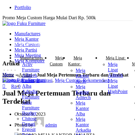
0
Portfolio
Promo Meja Custom Harga Mulai Dari Rp. 500k
Manufactures
Meja Kantor
Browse Categories
Meja Custom
Meja Partisi
Meja Meeting
Manufactures
Meja
Meja
Meja Lipat
Meja Komputer
Artikel
Activ
Custom
Kantor
Meja
M
Furniture
Lipat
Meja
Menu
Home
»
Artikel
»
Jual Meja Pertemuan Terbaru dan Terdekat
Aditech
Aditech
Kantor
Furniture Kantor
,
Inspirasi
,
Meja Custom
,
Rekomendasi
Furniture
Meja
Activ
Alba
Lipat
Rp
0
Meja
Arkadia
HighPoint
Jual Meja Pertemuan Terbaru dan
Kantor
Furniture
Aditech
Terdekat
Aura
Meja
Furniture
Kantor
Brother
Alba
October 9, 2023
Chitose
Meja
Donati
Kantor
Posted by
admin
Ergosit
Arkadia
Expo