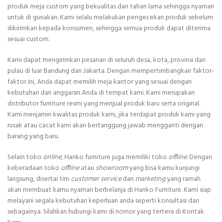
produk meja custom yang bekualitas dan tahan lama sehingga nyaman
untuk di gunakan. Kami selalu melakukan pengecekan produk sebelum
dikirimkan kepada konsumen, sehingga semua produk dapat diterima
sesuai custom.
Kami dapat mengirimkan pesanan di seluruh desa, kota, provinsi dan
pulau di luar Bandung dan Jakarta. Dengan mempertimbangkan faktor-
faktor ini, Anda dapat memilih meja kantor yang sesuai dengan
kebutuhan dan anggaran Anda di tempat kami. Kami merupakan
distributor furniture resmi yang menjual produk baru serta original.
Kami menjamin kwalitas produk kami, jika terdapat produk kami yang
rusak atau cacat kami akan bertanggung jawab mengganti dengan
barang yang baru.
Selain toko
online
, Hanko furniture juga memiliki toko
offline
. Dengan
keberadaan toko
offline
atau
showroom
yang bisa kamu kunjungi
langsung, disertai tim
customer service
dan
marketing
yang ramah
akan membuat kamu nyaman berbelanja di Hanko Furniture. Kami siap
melayani segala kebutuhan keperluan anda seperti konsultasi dan
sebagainya. Silahkan hubungi kami di nomor yang tertera di Kontak