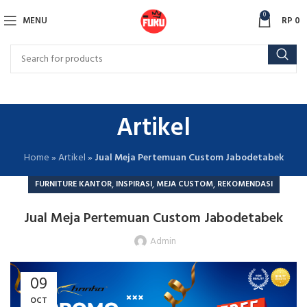
0
MENU
RP
0
Artikel
Home
»
Artikel
»
Jual Meja Pertemuan Custom Jabodetabek
,
,
,
FURNITURE KANTOR
INSPIRASI
MEJA CUSTOM
REKOMENDASI
Jual Meja Pertemuan Custom Jabodetabek
Admin
09
OCT