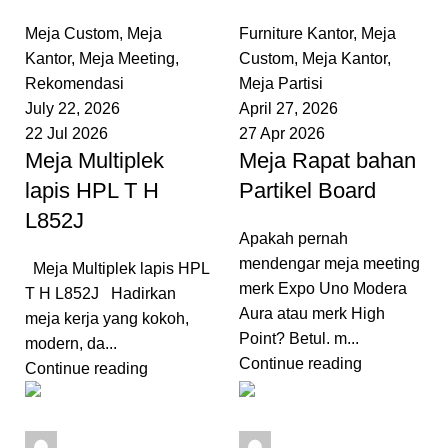
0
comments
0
comments
Meja Custom
,
Meja
Furniture Kantor
,
Meja
Kantor
,
Meja Meeting
,
Custom
,
Meja Kantor
,
Rekomendasi
Meja Partisi
July 22, 2026
April 27, 2026
22 Jul 2026
27 Apr 2026
Meja Multiplek
Meja Rapat bahan
lapis HPL T H
Partikel Board
L852J
Apakah pernah
mendengar meja meeting
Meja Multiplek lapis HPL
merk Expo Uno Modera
T H L852J Hadirkan
Aura atau merk High
meja kerja yang kokoh,
Point? Betul. m...
modern, da...
Continue reading
Continue reading
admin
admin