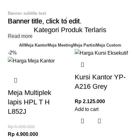
Banner subtitle text
Banner subtitle text
Banner subtitle text
Banner title, click to edit.
Banner title, click to edit.
Banner title, click to edit.
Kategori Produk Terlaris
Read more
Read more
Read more
All
Meja Kantor
Meja Meeting
Meja Partisi
Meja Custom
-2%
Kursi Kantor YP-
A216 Grey
Meja Multiplek
lapis HPL T H
Rp
2.125.000
Add to cart
L852J
Rp
5.000.000
Rp
4.900.000