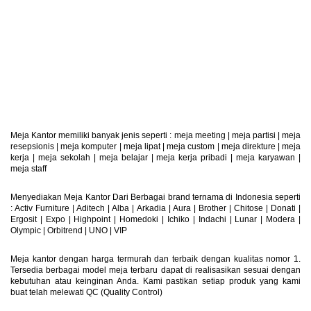
Retur Produk
Produk Dapat Di Retur
Meja Kantor memiliki banyak jenis seperti :
meja meeting
|
meja partisi
|
meja
resepsionis
|
meja komputer
|
meja lipat
|
meja custom
|
meja direkture
|
meja
kerja
|
meja sekolah
|
meja belajar
|
meja kerja pribadi
|
meja karyawan
|
meja staff
Menyediakan Meja Kantor Dari Berbagai brand ternama di Indonesia seperti
: Activ Furniture |
Aditech
|
Alba
|
Arkadia
|
Aura
|
Brother
|
Chitose
|
Donati
|
Ergosit
|
Expo
|
Highpoint
|
Homedoki
|
Ichiko
|
Indachi
|
Lunar
|
Modera
|
Olympic
|
Orbitrend
|
UNO
|
VIP
Meja kantor dengan harga termurah dan terbaik dengan kualitas nomor 1.
Tersedia berbagai model meja terbaru dapat di realisasikan sesuai dengan
kebutuhan atau keinginan Anda. Kami pastikan setiap produk yang kami
buat telah melewati QC (Quality Control)