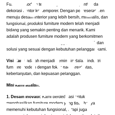
Furniture modern telah menjadi elemen penting dalam
dekorasi kantor kontemporer. Dengan pergeseran tren
menuju desain interior yang lebih bersih, minimalis, dan
Gratis Pengiriman
fungsional, produksi furniture modern telah menjadi
bidang yang semakin penting dan menarik. Kami
*Snk Berlaku
adalah produsen furniture modern yang berkomitmen
untuk memberikan kualitas tinggi, desain inovatif, dan
solusi yang sesuai dengan kebutuhan pelanggan kami.
Visi Kami
adalah menjadi pemimpin dalam industri
furniture modern dengan fokus pada kreativitas,
keberlanjutan, dan kepuasan pelanggan.
Misi kami adalah:
1. Desain Inovatif:
Kami berdedikasi untuk
menghasilkan furniture modern yang tidak hanya
memenuhi kebutuhan fungsional, tetapi juga