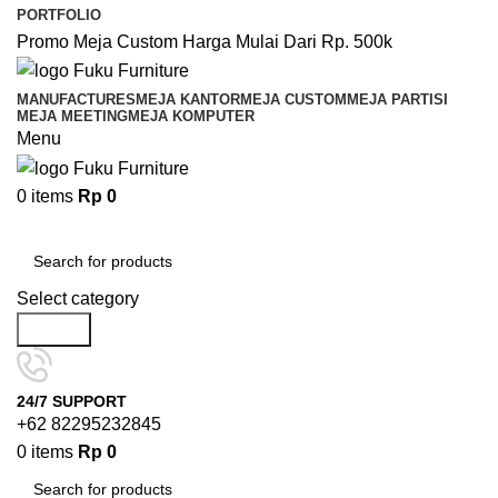
PORTFOLIO
Promo Meja Custom Harga Mulai Dari Rp. 500k
MANUFACTURES
MEJA KANTOR
MEJA CUSTOM
MEJA PARTISI
MEJA MEETING
MEJA KOMPUTER
Menu
0
items
Rp
0
Browse Categories
Select category
Search
24/7 SUPPORT
+62 82295232845
0
items
Rp
0