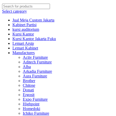
Select category
Jual Meja Custom Jakarta
Kabinet Partisi
kursi auditorium
Kursi Kantor
Kursi Kantor Jakarta Fuku
Lemari Arsip
Lemari Kabinet
Manufactures
Activ Furniture
Aditech Furniture
Alba
Arkadia Furniture
Aura Furniture
Brother
Chitose
Donati
Ergosit
Expo Furniture
Highpoint
Homedoki
Ichiko Furniture