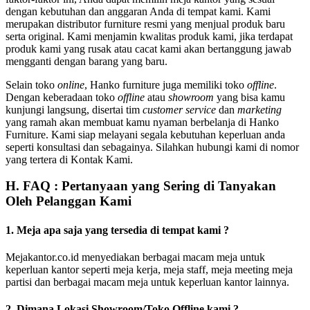
dengan kebutuhan dan anggaran Anda di tempat kami. Kami
merupakan distributor furniture resmi yang menjual produk baru
serta original. Kami menjamin kwalitas produk kami, jika terdapat
produk kami yang rusak atau cacat kami akan bertanggung jawab
mengganti dengan barang yang baru.
Selain toko
online
, Hanko furniture juga memiliki toko
offline
.
Dengan keberadaan toko
offline
atau
showroom
yang bisa kamu
kunjungi langsung, disertai tim
customer service
dan
marketing
yang ramah akan membuat kamu nyaman berbelanja di Hanko
Furniture. Kami siap melayani segala kebutuhan keperluan anda
seperti konsultasi dan sebagainya. Silahkan hubungi kami di nomor
yang tertera di Kontak Kami.
H. FAQ : Pertanyaan yang Sering di Tanyakan
Oleh Pelanggan Kami
1. Meja apa saja yang tersedia di tempat kami ?
Mejakantor.co.id menyediakan berbagai macam meja untuk
keperluan kantor seperti meja kerja, meja staff, meja meeting meja
partisi dan berbagai macam meja untuk keperluan kantor lainnya.
2. Dimana Lokasi Showroom/Toko Offline kami ?