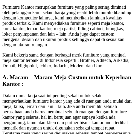
Furniture Kantor merupakan furniture yang paling sering diminati
oleh pelanggan kami selain harga yang relatif lebih murah dibanding
dengan kompetitor lainnya, kami memberikan jaminan kwalitas
produk terbaik. Kami menyediakan furniture seperti meja kantor,
kursi kantor, lemari kantor, meja partisi, filling cabinet, brangkas,
loker penyimpanan dan lain – lain. Anda juga dapat custom
mengenai desain dan ukuran produk sehingga dapat di sesuaikan
dengan ukuran ruangan.
Kami bekerja sama dengan berbagai merk furniture yang menjual
meja kantor terbaik di Indonesia seperti : Brother, Aditech, Arkadia,
Donati, Highpoint, Ichiko, Indachi, Modera dan Uno.
A. Macam – Macam Meja Custom untuk Keperluan
Kantor :
Dalam dunia kerja saat ini penting sekali untuk selalu
memperhatikan furniture kantor yang ada di ruangan anda mulai dari
meja, kursi, lemari dan lain – lain. Jika anda memiliki sebuah
perusahaan anda harus membuat sebuah ruangan dengan furniture
kantor yang selaras, hal ini bertujuan agar supaya ketika ada
pengunjung, tamu atau klien dan partner bisnis kantor anda terlihat
menarik dan nyaman untuk digunakan sebagai tempat rapat.
Terutama meja yang sering digunakan sebagai tempat beroperasinya