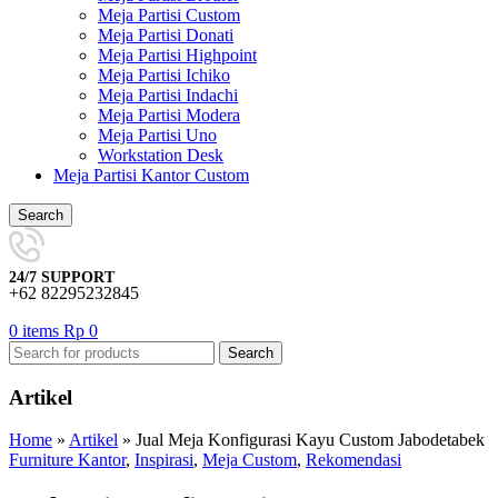
Meja Partisi Custom
Meja Partisi Donati
Meja Partisi Highpoint
Meja Partisi Ichiko
Meja Partisi Indachi
Meja Partisi Modera
Meja Partisi Uno
Workstation Desk
Meja Partisi Kantor Custom
Search
24/7 SUPPORT
+62 82295232845
0
items
Rp
0
Search
Artikel
Home
»
Artikel
»
Jual Meja Konfigurasi Kayu Custom Jabodetabek
Furniture Kantor
,
Inspirasi
,
Meja Custom
,
Rekomendasi