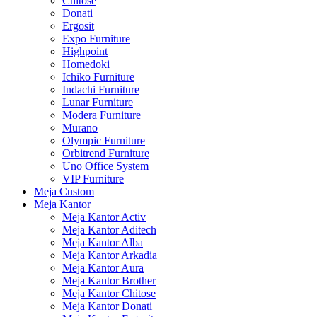
Chitose
Donati
Ergosit
Expo Furniture
Highpoint
Homedoki
Ichiko Furniture
Indachi Furniture
Lunar Furniture
Modera Furniture
Murano
Olympic Furniture
Orbitrend Furniture
Uno Office System
VIP Furniture
Meja Custom
Meja Kantor
Meja Kantor Activ
Meja Kantor Aditech
Meja Kantor Alba
Meja Kantor Arkadia
Meja Kantor Aura
Meja Kantor Brother
Meja Kantor Chitose
Meja Kantor Donati