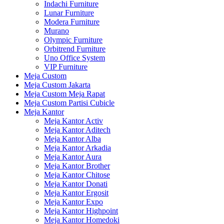
Indachi Furniture
Lunar Furniture
Modera Furniture
Murano
Olympic Furniture
Orbitrend Furniture
Uno Office System
VIP Furniture
Meja Custom
Meja Custom Jakarta
Meja Custom Meja Rapat
Meja Custom Partisi Cubicle
Meja Kantor
Meja Kantor Activ
Meja Kantor Aditech
Meja Kantor Alba
Meja Kantor Arkadia
Meja Kantor Aura
Meja Kantor Brother
Meja Kantor Chitose
Meja Kantor Donati
Meja Kantor Ergosit
Meja Kantor Expo
Meja Kantor Highpoint
Meja Kantor Homedoki