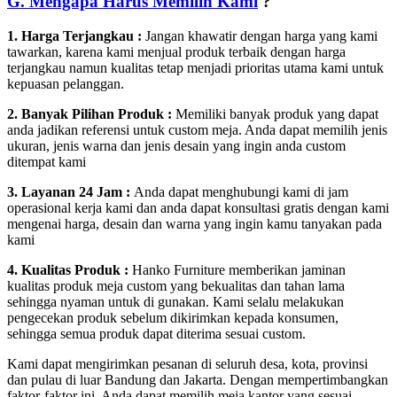
G. Mengapa Harus Memilih Kami
?
1. Harga Terjangkau :
Jangan khawatir dengan harga yang kami
tawarkan, karena kami menjual produk terbaik dengan harga
terjangkau namun kualitas tetap menjadi prioritas utama kami untuk
kepuasan pelanggan.
2. Banyak Pilihan Produk :
Memiliki banyak produk yang dapat
anda jadikan referensi untuk custom meja. Anda dapat memilih jenis
ukuran, jenis warna dan jenis desain yang ingin anda custom
ditempat kami
3. Layanan 24 Jam :
Anda dapat menghubungi kami di jam
operasional kerja kami dan anda dapat konsultasi gratis dengan kami
mengenai harga, desain dan warna yang ingin kamu tanyakan pada
kami
4. Kualitas Produk :
Hanko Furniture memberikan jaminan
kualitas produk meja custom yang bekualitas dan tahan lama
sehingga nyaman untuk di gunakan. Kami selalu melakukan
pengecekan produk sebelum dikirimkan kepada konsumen,
sehingga semua produk dapat diterima sesuai custom.
Kami dapat mengirimkan pesanan di seluruh desa, kota, provinsi
dan pulau di luar Bandung dan Jakarta. Dengan mempertimbangkan
faktor-faktor ini, Anda dapat memilih meja kantor yang sesuai