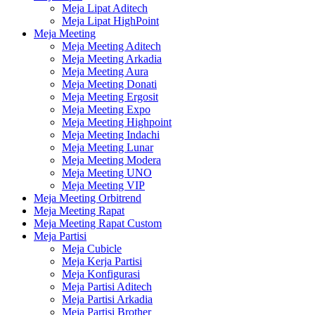
Meja Lipat Aditech
Meja Lipat HighPoint
Meja Meeting
Meja Meeting Aditech
Meja Meeting Arkadia
Meja Meeting Aura
Meja Meeting Donati
Meja Meeting Ergosit
Meja Meeting Expo
Meja Meeting Highpoint
Meja Meeting Indachi
Meja Meeting Lunar
Meja Meeting Modera
Meja Meeting UNO
Meja Meeting VIP
Meja Meeting Orbitrend
Meja Meeting Rapat
Meja Meeting Rapat Custom
Meja Partisi
Meja Cubicle
Meja Kerja Partisi
Meja Konfigurasi
Meja Partisi Aditech
Meja Partisi Arkadia
Meja Partisi Brother