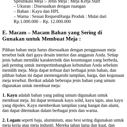
Spesifikasi Meja :- Jenis Meja : Meja Kerja Staff
– Ukuran : Disesuaikan dengan ruangan
– Bahan : Kayu dan HPL
– Warna : Sesuai RequestHarga Produk : Mulai dari
Rp.1.000.000 – Rp. 12.000.000
E. Macam – Macam Bahan yang Sering di
Gunakan untuk Membuat Meja :
Pilihan bahan meja harus disesuaikan dengan penggunaan meja
tersebut baik dari gaya desain interior dan anggaran Anda. Setiap
jenis bahan memiliki karakteristik dan keuntungan yang berbeda,
jadi penting untuk mempertimbangkan kebutuhan Anda sebelum
memilih meja. Meja dapat terbuat dari berbagai jenis bahan, dan
pilihan bahan ini dapat memengaruhi tampilan, harga, dan kegunaan
meja tersebut. Berikut adalah beberapa jenis bahan yang umum
digunakan untuk membuat meja:
1. Kayu
adalah bahan yang paling umum digunakan untuk
membuat meja. Ini dapat termasuk kayu solid, kayu lapis, atau kayu
yang dipoles. Kayu memberikan tampilan yang hangat dan alami,
dan dapat ditemukan dalam berbagai jenis dan warna.
2. Logam
seperti baja, aluminium, atau besi sering digunakan untuk
meja kerja atau meja industri. Mereka tahan lama dan kuat, dan