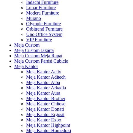
Indachi Furniture
Lunar Furniture
Modera Furniture
Murano
Olympic Furniture
Orbitrend Furniture
Uno Office System
VIP Furniture
Meja Custom
Meja Custom Jakarta
Meja Custom Meja Rapat
Meja Custom Partisi Cubicle
Meja Kantor
Meja Kantor Activ
Meja Kantor Aditech
Meja Kantor Alba
Meja Kantor Arkadia
Meja Kantor Aura
Meja Kantor Brother
Meja Kantor Chitose
Meja Kantor Donati
Meja Kantor Ergosit
Meja Kantor Expo
Meja Kantor Highpoint
Meja Kantor Homedoki