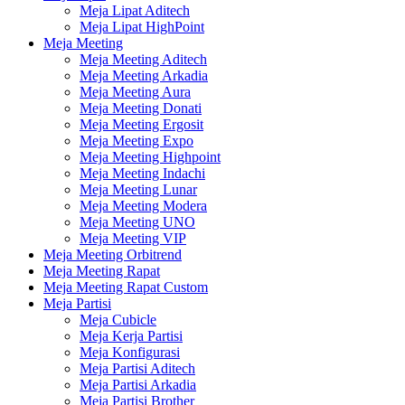
Meja Lipat Aditech
Meja Lipat HighPoint
Meja Meeting
Meja Meeting Aditech
Meja Meeting Arkadia
Meja Meeting Aura
Meja Meeting Donati
Meja Meeting Ergosit
Meja Meeting Expo
Meja Meeting Highpoint
Meja Meeting Indachi
Meja Meeting Lunar
Meja Meeting Modera
Meja Meeting UNO
Meja Meeting VIP
Meja Meeting Orbitrend
Meja Meeting Rapat
Meja Meeting Rapat Custom
Meja Partisi
Meja Cubicle
Meja Kerja Partisi
Meja Konfigurasi
Meja Partisi Aditech
Meja Partisi Arkadia
Meja Partisi Brother