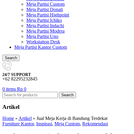
Meja Partisi Custom
Meja Partisi Donati
Meja Partisi Highpoint
Meja Partisi Ichiko
Meja Partisi Indachi
Meja Partisi Modera
Meja Partisi Uno
Workstation Desk
Meja Partisi Kantor Custom
Search
24/7 SUPPORT
+62 82295232845
0
items
Rp
0
Search
Artikel
Home
»
Artikel
»
Jual Meja Kerja di Bandung Terdekat
Furniture Kantor
,
Inspirasi
,
Meja Custom
,
Rekomendasi