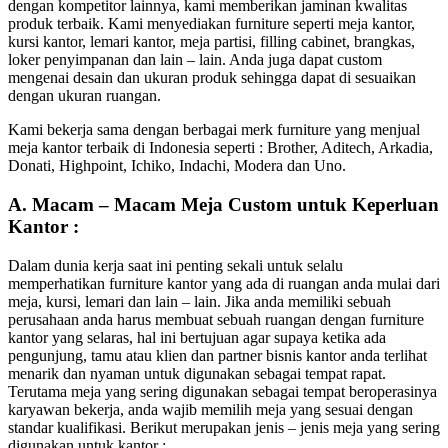
dengan kompetitor lainnya, kami memberikan jaminan kwalitas
produk terbaik. Kami menyediakan furniture seperti meja kantor,
kursi kantor, lemari kantor, meja partisi, filling cabinet, brangkas,
loker penyimpanan dan lain – lain. Anda juga dapat custom
mengenai desain dan ukuran produk sehingga dapat di sesuaikan
dengan ukuran ruangan.
Kami bekerja sama dengan berbagai merk furniture yang menjual
meja kantor terbaik di Indonesia seperti : Brother, Aditech, Arkadia,
Donati, Highpoint, Ichiko, Indachi, Modera dan Uno.
A. Macam – Macam Meja Custom untuk Keperluan
Kantor :
Dalam dunia kerja saat ini penting sekali untuk selalu
memperhatikan furniture kantor yang ada di ruangan anda mulai dari
meja, kursi, lemari dan lain – lain. Jika anda memiliki sebuah
perusahaan anda harus membuat sebuah ruangan dengan furniture
kantor yang selaras, hal ini bertujuan agar supaya ketika ada
pengunjung, tamu atau klien dan partner bisnis kantor anda terlihat
menarik dan nyaman untuk digunakan sebagai tempat rapat.
Terutama meja yang sering digunakan sebagai tempat beroperasinya
karyawan bekerja, anda wajib memilih meja yang sesuai dengan
standar kualifikasi. Berikut merupakan jenis – jenis meja yang sering
digunakan untuk kantor :