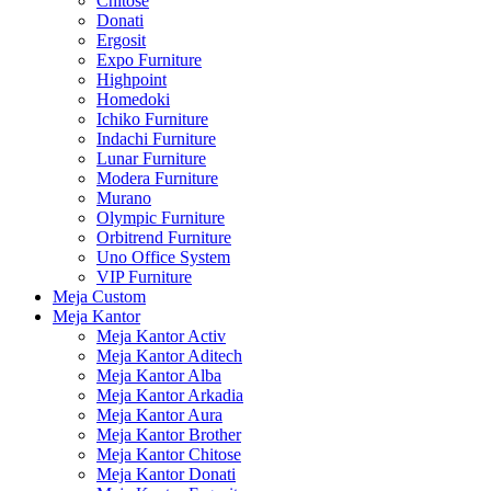
Chitose
Donati
Ergosit
Expo Furniture
Highpoint
Homedoki
Ichiko Furniture
Indachi Furniture
Lunar Furniture
Modera Furniture
Murano
Olympic Furniture
Orbitrend Furniture
Uno Office System
VIP Furniture
Meja Custom
Meja Kantor
Meja Kantor Activ
Meja Kantor Aditech
Meja Kantor Alba
Meja Kantor Arkadia
Meja Kantor Aura
Meja Kantor Brother
Meja Kantor Chitose
Meja Kantor Donati