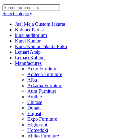
Select category
Jual Meja Custom Jakarta
Kabinet Partisi
kursi auditorium
Kursi Kantor
Kursi Kantor Jakarta Fuku
Lemari Arsip
Lemari Kabinet
Manufactures
Activ Furniture
Aditech Furniture
Alba
Arkadia Furniture
Aura Furniture
Brother
Chitose
Donati
Ergosit
Expo Furniture
Highpoint
Homedoki
Ichiko Furniture