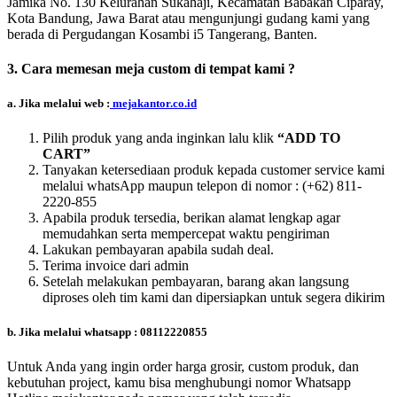
Jamika No. 130 Kelurahan Sukahaji, Kecamatan Babakan Ciparay,
Kota Bandung, Jawa Barat atau mengunjungi gudang kami yang
berada di Pergudangan Kosambi i5 Tangerang, Banten.
3. Cara memesan meja custom di tempat kami ?
a. Jika melalui web :
mejakantor.co.id
Pilih produk yang anda inginkan lalu klik
“ADD TO
CART”
Tanyakan ketersediaan produk kepada customer service kami
melalui whatsApp maupun telepon di nomor :
(+62) 811-
2220-855
Apabila produk tersedia, berikan alamat lengkap agar
memudahkan serta mempercepat waktu pengiriman
Lakukan pembayaran apabila sudah deal.
Terima invoice dari admin
Setelah melakukan pembayaran, barang akan langsung
diproses oleh tim kami dan dipersiapkan untuk segera dikirim
b. Jika melalui whatsapp : 08112220855
Untuk Anda yang ingin order harga grosir, custom produk, dan
kebutuhan project, kamu bisa menghubungi nomor Whatsapp