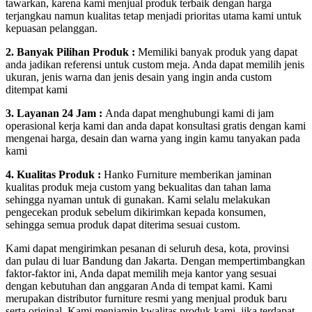
tawarkan, karena kami menjual produk terbaik dengan harga
terjangkau namun kualitas tetap menjadi prioritas utama kami untuk
kepuasan pelanggan.
2. Banyak Pilihan Produk :
Memiliki banyak produk yang dapat
anda jadikan referensi untuk custom meja. Anda dapat memilih jenis
ukuran, jenis warna dan jenis desain yang ingin anda custom
ditempat kami
3. Layanan 24 Jam :
Anda dapat menghubungi kami di jam
operasional kerja kami dan anda dapat konsultasi gratis dengan kami
mengenai harga, desain dan warna yang ingin kamu tanyakan pada
kami
4. Kualitas Produk :
Hanko Furniture memberikan jaminan
kualitas produk meja custom yang bekualitas dan tahan lama
sehingga nyaman untuk di gunakan. Kami selalu melakukan
pengecekan produk sebelum dikirimkan kepada konsumen,
sehingga semua produk dapat diterima sesuai custom.
Kami dapat mengirimkan pesanan di seluruh desa, kota, provinsi
dan pulau di luar Bandung dan Jakarta. Dengan mempertimbangkan
faktor-faktor ini, Anda dapat memilih meja kantor yang sesuai
dengan kebutuhan dan anggaran Anda di tempat kami. Kami
merupakan distributor furniture resmi yang menjual produk baru
serta original. Kami menjamin kwalitas produk kami, jika terdapat