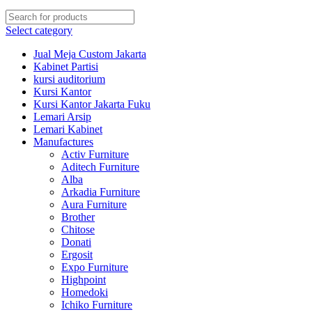
Select category
Jual Meja Custom Jakarta
Kabinet Partisi
kursi auditorium
Kursi Kantor
Kursi Kantor Jakarta Fuku
Lemari Arsip
Lemari Kabinet
Manufactures
Activ Furniture
Aditech Furniture
Alba
Arkadia Furniture
Aura Furniture
Brother
Chitose
Donati
Ergosit
Expo Furniture
Highpoint
Homedoki
Ichiko Furniture