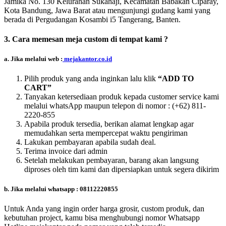
Jamika No. 130 Kelurahan Sukahaji, Kecamatan Babakan Ciparay,
Kota Bandung, Jawa Barat atau mengunjungi gudang kami yang
berada di Pergudangan Kosambi i5 Tangerang, Banten.
3. Cara memesan meja custom di tempat kami ?
a. Jika melalui web :
mejakantor.co.id
Pilih produk yang anda inginkan lalu klik
“ADD TO
CART”
Tanyakan ketersediaan produk kepada customer service kami
melalui whatsApp maupun telepon di nomor :
(+62) 811-
2220-855
Apabila produk tersedia, berikan alamat lengkap agar
memudahkan serta mempercepat waktu pengiriman
Lakukan pembayaran apabila sudah deal.
Terima invoice dari admin
Setelah melakukan pembayaran, barang akan langsung
diproses oleh tim kami dan dipersiapkan untuk segera dikirim
b. Jika melalui whatsapp : 08112220855
Untuk Anda yang ingin order harga grosir, custom produk, dan
kebutuhan project, kamu bisa menghubungi nomor Whatsapp