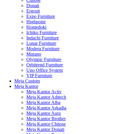
Chitose
Donati
Ergosit
Expo Furniture
Highpoint
Homedoki
Ichiko Furniture
Indachi Furniture
Lunar Furniture
Modera Furniture
Murano
Olympic Furniture
Orbitrend Furniture
Uno Office System
VIP Furniture
Meja Custom
Meja Kantor
Meja Kantor Activ
Meja Kantor Aditech
Meja Kantor Alba
Meja Kantor Arkadia
Meja Kantor Aura
Meja Kantor Brother
Meja Kantor Chitose
Meja Kantor Donati