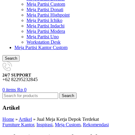
Meja Partisi Custom
Meja Partisi Donati
Meja Partisi Highpoint
Meja Partisi Ichiko
Meja Partisi Indachi
Meja Partisi Modera
Meja Partisi Uno
Workstation Desk
Meja Partisi Kantor Custom
Search
24/7 SUPPORT
+62 82295232845
0
items
Rp
0
Search
Artikel
Home
»
Artikel
»
Jual Meja Kerja Depok Terdekat
Furniture Kantor
,
Inspirasi
,
Meja Custom
,
Rekomendasi