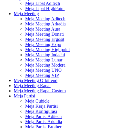
Meja Lipat Aditech
Meja Lipat HighPoint
Meja Meeting
Meja Meeting Aditech
Meja Meeting Arkadia
Meja Meeting Aura
Meja Meeting Donati
Meja Meeting Ergosit
Meja Meeting Expo
Meja Meeting Highpoint
Meja Meeting Indachi
Meja Meeting Lunar
Meja Meeting Modera
Meja Meeting UNO
Meja Meeting VIP
Meja Meeting Orbitrend
Meja Meeting Rapat
Meja Meeting Rapat Custom
Meja Partisi
Meja Cubicle
Meja Kerja Partisi
Meja Konfigurasi
Meja Partisi Aditech
Meja Partisi Arkadia
Meja Partisi Brother