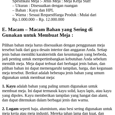
Spesifikasi Meja :- Jenis Meja : Meja Kerja Staff
– Ukuran : Disesuaikan dengan ruangan
– Bahan : Kayu dan HPL
– Warna : Sesuai RequestHarga Produk : Mulai dari
Rp.1.000.000 – Rp. 12.000.000
E. Macam – Macam Bahan yang Sering di
Gunakan untuk Membuat Meja :
Pilihan bahan meja harus disesuaikan dengan penggunaan meja
tersebut baik dari gaya desain interior dan anggaran Anda. Setiap
jenis bahan memiliki karakteristik dan keuntungan yang berbeda,
jadi penting untuk mempertimbangkan kebutuhan Anda sebelum
memilih meja. Meja dapat terbuat dari berbagai jenis bahan, dan
pilihan bahan ini dapat memengaruhi tampilan, harga, dan kegunaan
meja tersebut. Berikut adalah beberapa jenis bahan yang umum
digunakan untuk membuat meja:
1. Kayu
adalah bahan yang paling umum digunakan untuk
membuat meja. Ini dapat termasuk kayu solid, kayu lapis, atau kayu
yang dipoles. Kayu memberikan tampilan yang hangat dan alami,
dan dapat ditemukan dalam berbagai jenis dan warna.
2. Logam
seperti baja, aluminium, atau besi sering digunakan untuk
meja kerja atau meja industri. Mereka tahan lama dan kuat, dan