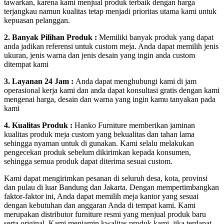
tawarkan, karena kami menjual produk terbaik dengan harga
terjangkau namun kualitas tetap menjadi prioritas utama kami untuk
kepuasan pelanggan.
2. Banyak Pilihan Produk :
Memiliki banyak produk yang dapat
anda jadikan referensi untuk custom meja. Anda dapat memilih jenis
ukuran, jenis warna dan jenis desain yang ingin anda custom
ditempat kami
3. Layanan 24 Jam :
Anda dapat menghubungi kami di jam
operasional kerja kami dan anda dapat konsultasi gratis dengan kami
mengenai harga, desain dan warna yang ingin kamu tanyakan pada
kami
4. Kualitas Produk :
Hanko Furniture memberikan jaminan
kualitas produk meja custom yang bekualitas dan tahan lama
sehingga nyaman untuk di gunakan. Kami selalu melakukan
pengecekan produk sebelum dikirimkan kepada konsumen,
sehingga semua produk dapat diterima sesuai custom.
Kami dapat mengirimkan pesanan di seluruh desa, kota, provinsi
dan pulau di luar Bandung dan Jakarta. Dengan mempertimbangkan
faktor-faktor ini, Anda dapat memilih meja kantor yang sesuai
dengan kebutuhan dan anggaran Anda di tempat kami. Kami
merupakan distributor furniture resmi yang menjual produk baru
serta original. Kami menjamin kwalitas produk kami, jika terdapat