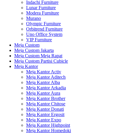
Indachi Furniture
Lunar Furniture
Modera Furniture
Murano
Olympic Furniture
Orbitrend Furniture
Uno Office System
VIP Furniture
Meja Custom
Meja Custom Jakarta
Meja Custom Meja Rapat
Meja Custom Partisi Cubicle
Meja Kantor
Meja Kantor Activ
Meja Kantor Aditech
Meja Kantor Alba
Meja Kantor Arkadia
Meja Kantor Aura
Meja Kantor Brother
Meja Kantor Chitose
Meja Kantor Donati
Meja Kantor Ergosit
Meja Kantor Expo
Meja Kantor Highpoint
Meja Kantor Homedoki