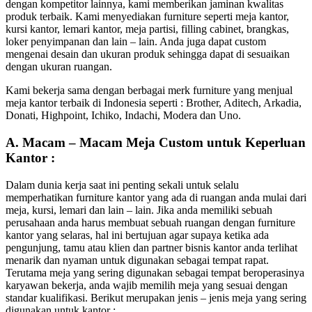
dengan kompetitor lainnya, kami memberikan jaminan kwalitas
produk terbaik. Kami menyediakan furniture seperti meja kantor,
kursi kantor, lemari kantor, meja partisi, filling cabinet, brangkas,
loker penyimpanan dan lain – lain. Anda juga dapat custom
mengenai desain dan ukuran produk sehingga dapat di sesuaikan
dengan ukuran ruangan.
Kami bekerja sama dengan berbagai merk furniture yang menjual
meja kantor terbaik di Indonesia seperti : Brother, Aditech, Arkadia,
Donati, Highpoint, Ichiko, Indachi, Modera dan Uno.
A. Macam – Macam Meja Custom untuk Keperluan
Kantor :
Dalam dunia kerja saat ini penting sekali untuk selalu
memperhatikan furniture kantor yang ada di ruangan anda mulai dari
meja, kursi, lemari dan lain – lain. Jika anda memiliki sebuah
perusahaan anda harus membuat sebuah ruangan dengan furniture
kantor yang selaras, hal ini bertujuan agar supaya ketika ada
pengunjung, tamu atau klien dan partner bisnis kantor anda terlihat
menarik dan nyaman untuk digunakan sebagai tempat rapat.
Terutama meja yang sering digunakan sebagai tempat beroperasinya
karyawan bekerja, anda wajib memilih meja yang sesuai dengan
standar kualifikasi. Berikut merupakan jenis – jenis meja yang sering
digunakan untuk kantor :