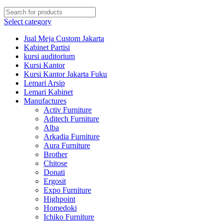
Select category
Jual Meja Custom Jakarta
Kabinet Partisi
kursi auditorium
Kursi Kantor
Kursi Kantor Jakarta Fuku
Lemari Arsip
Lemari Kabinet
Manufactures
Activ Furniture
Aditech Furniture
Alba
Arkadia Furniture
Aura Furniture
Brother
Chitose
Donati
Ergosit
Expo Furniture
Highpoint
Homedoki
Ichiko Furniture