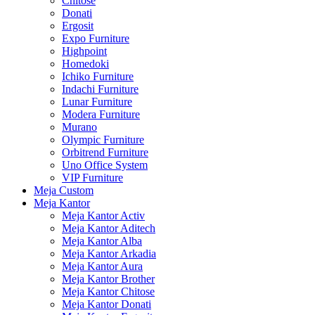
Chitose
Donati
Ergosit
Expo Furniture
Highpoint
Homedoki
Ichiko Furniture
Indachi Furniture
Lunar Furniture
Modera Furniture
Murano
Olympic Furniture
Orbitrend Furniture
Uno Office System
VIP Furniture
Meja Custom
Meja Kantor
Meja Kantor Activ
Meja Kantor Aditech
Meja Kantor Alba
Meja Kantor Arkadia
Meja Kantor Aura
Meja Kantor Brother
Meja Kantor Chitose
Meja Kantor Donati