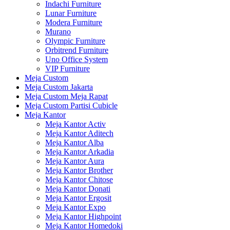
Indachi Furniture
Lunar Furniture
Modera Furniture
Murano
Olympic Furniture
Orbitrend Furniture
Uno Office System
VIP Furniture
Meja Custom
Meja Custom Jakarta
Meja Custom Meja Rapat
Meja Custom Partisi Cubicle
Meja Kantor
Meja Kantor Activ
Meja Kantor Aditech
Meja Kantor Alba
Meja Kantor Arkadia
Meja Kantor Aura
Meja Kantor Brother
Meja Kantor Chitose
Meja Kantor Donati
Meja Kantor Ergosit
Meja Kantor Expo
Meja Kantor Highpoint
Meja Kantor Homedoki