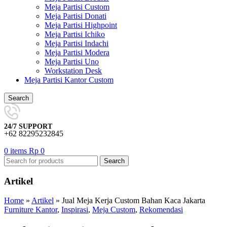
Meja Partisi Custom
Meja Partisi Donati
Meja Partisi Highpoint
Meja Partisi Ichiko
Meja Partisi Indachi
Meja Partisi Modera
Meja Partisi Uno
Workstation Desk
Meja Partisi Kantor Custom
Search
24/7 SUPPORT
+62 82295232845
0
items
Rp
0
Search
Artikel
Home
»
Artikel
»
Jual Meja Kerja Custom Bahan Kaca Jakarta
Furniture Kantor
,
Inspirasi
,
Meja Custom
,
Rekomendasi