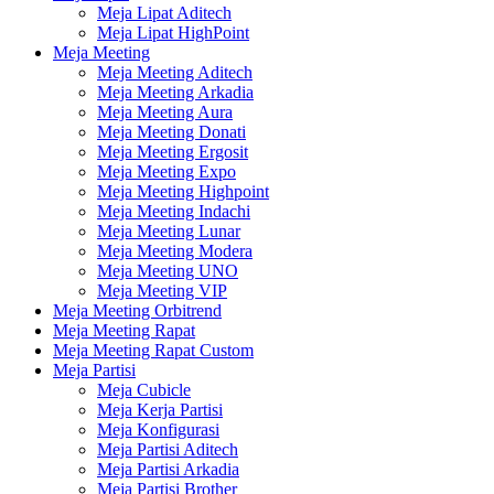
Meja Lipat Aditech
Meja Lipat HighPoint
Meja Meeting
Meja Meeting Aditech
Meja Meeting Arkadia
Meja Meeting Aura
Meja Meeting Donati
Meja Meeting Ergosit
Meja Meeting Expo
Meja Meeting Highpoint
Meja Meeting Indachi
Meja Meeting Lunar
Meja Meeting Modera
Meja Meeting UNO
Meja Meeting VIP
Meja Meeting Orbitrend
Meja Meeting Rapat
Meja Meeting Rapat Custom
Meja Partisi
Meja Cubicle
Meja Kerja Partisi
Meja Konfigurasi
Meja Partisi Aditech
Meja Partisi Arkadia
Meja Partisi Brother