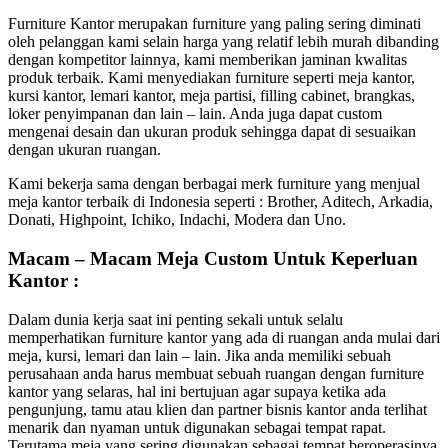
Furniture Kantor merupakan furniture yang paling sering diminati
oleh pelanggan kami selain harga yang relatif lebih murah dibanding
dengan kompetitor lainnya, kami memberikan jaminan kwalitas
produk terbaik. Kami menyediakan furniture seperti meja kantor,
kursi kantor, lemari kantor, meja partisi, filling cabinet, brangkas,
loker penyimpanan dan lain – lain. Anda juga dapat custom
mengenai desain dan ukuran produk sehingga dapat di sesuaikan
dengan ukuran ruangan.
Kami bekerja sama dengan berbagai merk furniture yang menjual
meja kantor terbaik di Indonesia seperti : Brother, Aditech, Arkadia,
Donati, Highpoint, Ichiko, Indachi, Modera dan Uno.
Macam – Macam Meja Custom Untuk Keperluan
Kantor :
Dalam dunia kerja saat ini penting sekali untuk selalu
memperhatikan furniture kantor yang ada di ruangan anda mulai dari
meja, kursi, lemari dan lain – lain. Jika anda memiliki sebuah
perusahaan anda harus membuat sebuah ruangan dengan furniture
kantor yang selaras, hal ini bertujuan agar supaya ketika ada
pengunjung, tamu atau klien dan partner bisnis kantor anda terlihat
menarik dan nyaman untuk digunakan sebagai tempat rapat.
Terutama meja yang sering digunakan sebagai tempat beroperasinya