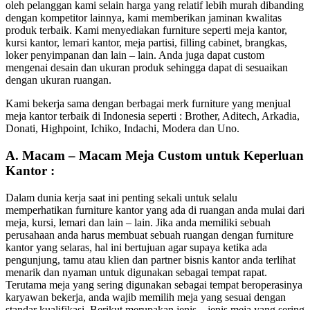
oleh pelanggan kami selain harga yang relatif lebih murah dibanding
dengan kompetitor lainnya, kami memberikan jaminan kwalitas
produk terbaik. Kami menyediakan furniture seperti meja kantor,
kursi kantor, lemari kantor, meja partisi, filling cabinet, brangkas,
loker penyimpanan dan lain – lain. Anda juga dapat custom
mengenai desain dan ukuran produk sehingga dapat di sesuaikan
dengan ukuran ruangan.
Kami bekerja sama dengan berbagai merk furniture yang menjual
meja kantor terbaik di Indonesia seperti : Brother, Aditech, Arkadia,
Donati, Highpoint, Ichiko, Indachi, Modera dan Uno.
A. Macam – Macam Meja Custom untuk Keperluan
Kantor :
Dalam dunia kerja saat ini penting sekali untuk selalu
memperhatikan furniture kantor yang ada di ruangan anda mulai dari
meja, kursi, lemari dan lain – lain. Jika anda memiliki sebuah
perusahaan anda harus membuat sebuah ruangan dengan furniture
kantor yang selaras, hal ini bertujuan agar supaya ketika ada
pengunjung, tamu atau klien dan partner bisnis kantor anda terlihat
menarik dan nyaman untuk digunakan sebagai tempat rapat.
Terutama meja yang sering digunakan sebagai tempat beroperasinya
karyawan bekerja, anda wajib memilih meja yang sesuai dengan
standar kualifikasi. Berikut merupakan jenis – jenis meja yang sering