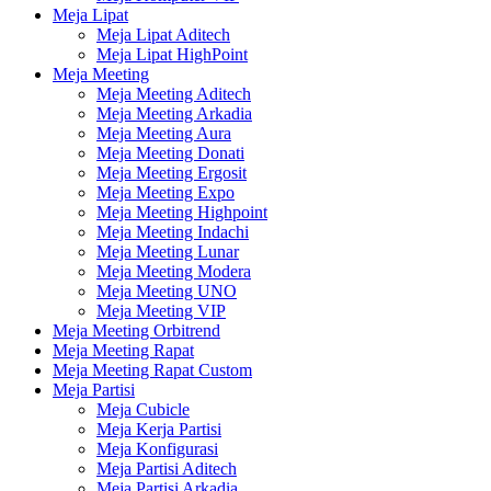
Meja Lipat
Meja Lipat Aditech
Meja Lipat HighPoint
Meja Meeting
Meja Meeting Aditech
Meja Meeting Arkadia
Meja Meeting Aura
Meja Meeting Donati
Meja Meeting Ergosit
Meja Meeting Expo
Meja Meeting Highpoint
Meja Meeting Indachi
Meja Meeting Lunar
Meja Meeting Modera
Meja Meeting UNO
Meja Meeting VIP
Meja Meeting Orbitrend
Meja Meeting Rapat
Meja Meeting Rapat Custom
Meja Partisi
Meja Cubicle
Meja Kerja Partisi
Meja Konfigurasi
Meja Partisi Aditech
Meja Partisi Arkadia