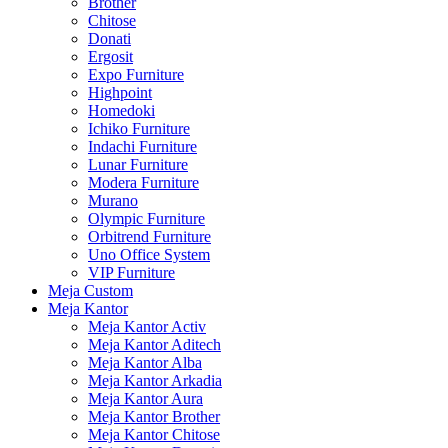
Brother
Chitose
Donati
Ergosit
Expo Furniture
Highpoint
Homedoki
Ichiko Furniture
Indachi Furniture
Lunar Furniture
Modera Furniture
Murano
Olympic Furniture
Orbitrend Furniture
Uno Office System
VIP Furniture
Meja Custom
Meja Kantor
Meja Kantor Activ
Meja Kantor Aditech
Meja Kantor Alba
Meja Kantor Arkadia
Meja Kantor Aura
Meja Kantor Brother
Meja Kantor Chitose