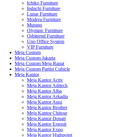
Ichiko Furniture
Indachi Furniture
Lunar Furniture
Modera Furniture
Murano
Olympic Furniture
Orbitrend Furniture
Uno Office System
VIP Furniture
Meja Custom
Meja Custom Jakarta
Meja Custom Meja Rapat
Meja Custom Partisi Cubicle
Meja Kantor
Meja Kantor Activ
Meja Kantor Aditech
Meja Kantor Alba
Meja Kantor Arkadia
Meja Kantor Aura
Meja Kantor Brother
Meja Kantor Chitose
Meja Kantor Donati
Meja Kantor Ergosit
Meja Kantor Expo
Meja Kantor Highpoint