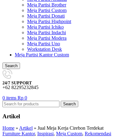
Meja Partisi Brother
Meja Partisi Custom
Meja Partisi Donati
Meja Partisi Highpoint
Meja Partisi Ichiko
Meja Partisi Indachi
Meja Partisi Modera
Meja Partisi Uno
Workstation Desk
Meja Partisi Kantor Custom
Search
24/7 SUPPORT
+62 82295232845
0
items
Rp
0
Search
Artikel
Home
»
Artikel
»
Jual Meja Kerja Cirebon Terdekat
Furniture Kantor
,
Inspirasi
,
Meja Custom
,
Rekomendasi