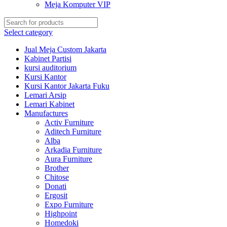
Meja Komputer VIP
Select category
Jual Meja Custom Jakarta
Kabinet Partisi
kursi auditorium
Kursi Kantor
Kursi Kantor Jakarta Fuku
Lemari Arsip
Lemari Kabinet
Manufactures
Activ Furniture
Aditech Furniture
Alba
Arkadia Furniture
Aura Furniture
Brother
Chitose
Donati
Ergosit
Expo Furniture
Highpoint
Homedoki