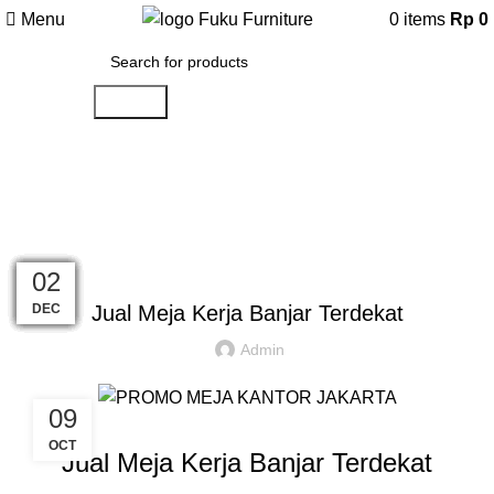
Menu
0
items
Rp
0
Search
Artikel
Home
»
Artikel
»
Jual Meja Kerja Banjar Terdekat
,
,
,
FURNITURE KANTOR
INSPIRASI
MEJA CUSTOM
REKOMENDASI
10
25
02
02
02
02
02
02
02
02
02
02
DEC
DEC
DEC
DEC
DEC
DEC
DEC
DEC
DEC
DEC
JUN
JAN
Jual Meja Kerja Banjar Terdekat
Admin
09
OCT
Jual Meja Kerja Banjar Terdekat