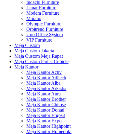
Indachi Furniture
Lunar Furniture
Modera Furniture
Murano
Olympic Furniture
Orbitrend Furniture
Uno Office System
VIP Furniture
Meja Custom
Meja Custom Jakarta
Meja Custom Meja Rapat
Meja Custom Partisi Cubicle
Meja Kantor
Meja Kantor Activ
Meja Kantor Aditech
Meja Kantor Alba
Meja Kantor Arkadia
Meja Kantor Aura
Meja Kantor Brother
Meja Kantor Chitose
Meja Kantor Donati
Meja Kantor Ergosit
Meja Kantor Expo
Meja Kantor Highpoint
Meja Kantor Homedoki