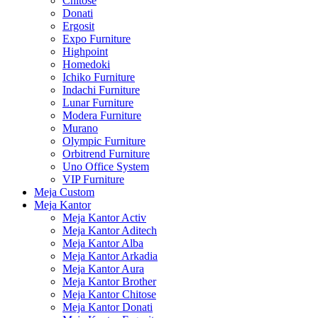
Chitose
Donati
Ergosit
Expo Furniture
Highpoint
Homedoki
Ichiko Furniture
Indachi Furniture
Lunar Furniture
Modera Furniture
Murano
Olympic Furniture
Orbitrend Furniture
Uno Office System
VIP Furniture
Meja Custom
Meja Kantor
Meja Kantor Activ
Meja Kantor Aditech
Meja Kantor Alba
Meja Kantor Arkadia
Meja Kantor Aura
Meja Kantor Brother
Meja Kantor Chitose
Meja Kantor Donati