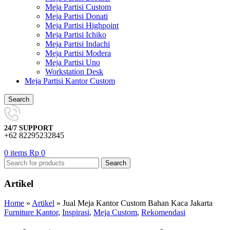
Meja Partisi Custom
Meja Partisi Donati
Meja Partisi Highpoint
Meja Partisi Ichiko
Meja Partisi Indachi
Meja Partisi Modera
Meja Partisi Uno
Workstation Desk
Meja Partisi Kantor Custom
Search
24/7 SUPPORT
+62 82295232845
0
items
Rp
0
Search
Artikel
Home
»
Artikel
»
Jual Meja Kantor Custom Bahan Kaca Jakarta
Furniture Kantor
,
Inspirasi
,
Meja Custom
,
Rekomendasi