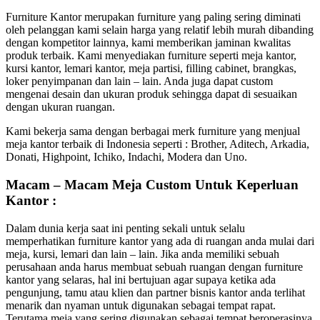
Furniture Kantor merupakan furniture yang paling sering diminati
oleh pelanggan kami selain harga yang relatif lebih murah dibanding
dengan kompetitor lainnya, kami memberikan jaminan kwalitas
produk terbaik. Kami menyediakan furniture seperti meja kantor,
kursi kantor, lemari kantor, meja partisi, filling cabinet, brangkas,
loker penyimpanan dan lain – lain. Anda juga dapat custom
mengenai desain dan ukuran produk sehingga dapat di sesuaikan
dengan ukuran ruangan.
Kami bekerja sama dengan berbagai merk furniture yang menjual
meja kantor terbaik di Indonesia seperti : Brother, Aditech, Arkadia,
Donati, Highpoint, Ichiko, Indachi, Modera dan Uno.
Macam – Macam Meja Custom Untuk Keperluan
Kantor :
Dalam dunia kerja saat ini penting sekali untuk selalu
memperhatikan furniture kantor yang ada di ruangan anda mulai dari
meja, kursi, lemari dan lain – lain. Jika anda memiliki sebuah
perusahaan anda harus membuat sebuah ruangan dengan furniture
kantor yang selaras, hal ini bertujuan agar supaya ketika ada
pengunjung, tamu atau klien dan partner bisnis kantor anda terlihat
menarik dan nyaman untuk digunakan sebagai tempat rapat.
Terutama meja yang sering digunakan sebagai tempat beroperasinya