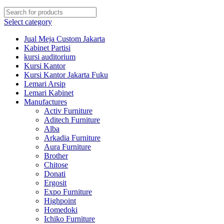
Select category
Jual Meja Custom Jakarta
Kabinet Partisi
kursi auditorium
Kursi Kantor
Kursi Kantor Jakarta Fuku
Lemari Arsip
Lemari Kabinet
Manufactures
Activ Furniture
Aditech Furniture
Alba
Arkadia Furniture
Aura Furniture
Brother
Chitose
Donati
Ergosit
Expo Furniture
Highpoint
Homedoki
Ichiko Furniture