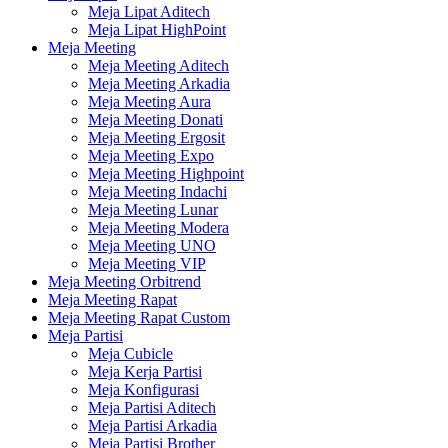
Meja Lipat Aditech
Meja Lipat HighPoint
Meja Meeting
Meja Meeting Aditech
Meja Meeting Arkadia
Meja Meeting Aura
Meja Meeting Donati
Meja Meeting Ergosit
Meja Meeting Expo
Meja Meeting Highpoint
Meja Meeting Indachi
Meja Meeting Lunar
Meja Meeting Modera
Meja Meeting UNO
Meja Meeting VIP
Meja Meeting Orbitrend
Meja Meeting Rapat
Meja Meeting Rapat Custom
Meja Partisi
Meja Cubicle
Meja Kerja Partisi
Meja Konfigurasi
Meja Partisi Aditech
Meja Partisi Arkadia
Meja Partisi Brother