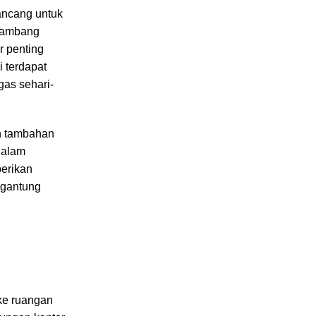
rancang untuk
 lambang
r penting
 terdapat
gas sehari-
an tambahan
dalam
erikan
ergantung
 ke ruangan