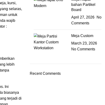
ja, kursi,
bahan Partikel
yang selaras,
Board
yaman untuk
April 27, 2026
No
nda wajib
Comments
tor :
Meja Custom
March 23, 2026
No Comments
emberikan
ang lebih
 tanpa
Recent Comments
s. Ini
da biasanya
ng terjadi di
impan