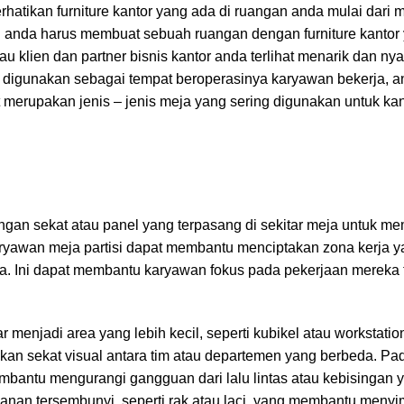
hatikan furniture kantor yang ada di ruangan anda mulai dari me
an anda harus membuat sebuah ruangan dengan furniture kantor 
au klien dan partner bisnis kantor anda terlihat menarik dan n
 digunakan sebagai tempat beroperasinya karyawan bekerja, a
t merupakan jenis – jenis meja yang sering digunakan untuk kan
engan sekat atau panel yang terpasang di sekitar meja untuk m
karyawan meja partisi dapat membantu menciptakan zona kerja y
uka. Ini dapat membantu karyawan fokus pada pekerjaan mereka
enjadi area yang lebih kecil, seperti kubikel atau workstation
 sekat visual antara tim atau departemen yang berbeda. Pa
bantu mengurangi gangguan dari lalu lintas atau kebisingan ya
panan tersembunyi, seperti rak atau laci, yang membantu meny