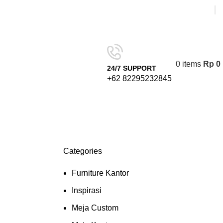
0
items
Rp
0
24/7 SUPPORT
+62 82295232845
Categories
Furniture Kantor
Inspirasi
Meja Custom