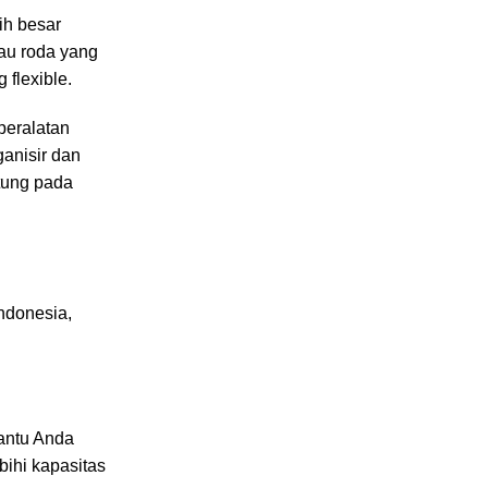
ih besar
tau roda yang
flexible.
peralatan
anisir dan
ntung pada
ndonesia,
antu Anda
ihi kapasitas