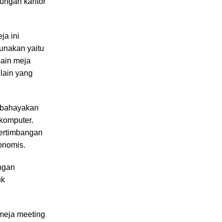
kungan kantor
ja ini
unakan yaitu
sain meja
 lain yang
membahayakan
 komputer.
pertimbangan
onomis.
engan
uk
meja meeting