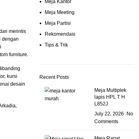
Meja Kantor
Meja Meeting
Meja Partisi
ari merintis
Rekomendasi
ni dengan
Tips & Trik
i
om furniture.
 dibanding
r, kursi
Recent Posts
genai desain
Meja Multiplek
lapis HPL T H
L852J
Arkadia,
July 22, 2026
No
Comments
Meja Rapat