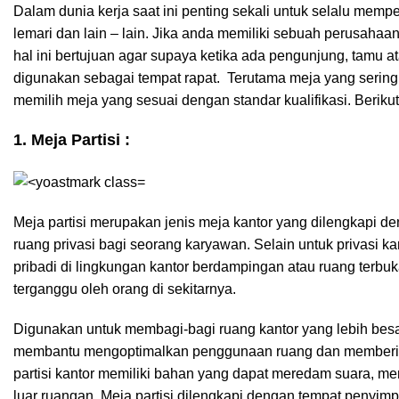
Dalam dunia kerja saat ini penting sekali untuk selalu memper
lemari dan lain – lain. Jika anda memiliki sebuah perusaha
hal ini bertujuan agar supaya ketika ada pengunjung, tamu at
digunakan sebagai tempat rapat. Terutama meja yang sering
memilih meja yang sesuai dengan standar kualifikasi. Beriku
1. Meja Partisi :
Meja partisi merupakan jenis meja kantor yang dilengkapi d
ruang privasi bagi seorang karyawan. Selain untuk privasi 
pribadi di lingkungan kantor berdampingan atau ruang terb
terganggu oleh orang di sekitarnya.
Digunakan untuk membagi-bagi ruang kantor yang lebih besar m
membantu mengoptimalkan penggunaan ruang dan memberikan
partisi kantor memiliki bahan yang dapat meredam suara, mem
luar ruangan. Meja partisi dilengkapi dengan tempat penyim