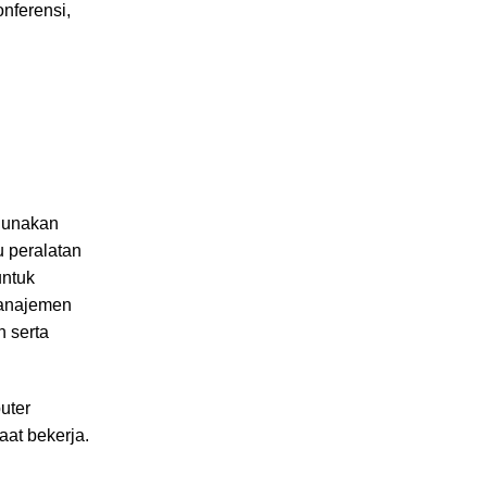
nferensi,
igunakan
 peralatan
untuk
manajemen
n serta
uter
at bekerja.