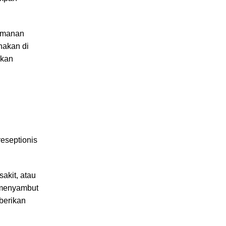
yamanan
nakan di
nkan
reseptionis
akit, atau
k menyambut
berikan