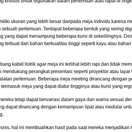
ng khusus untuk digunakan dalam pertemuan atau rapat di ling
liki ukuran yang lebih besar daripada meja individu karena me
 sebuah pertemuan. Terdapat beberapa bentuk yang sering dig
ang yang dapat menampung beberapa kursi di sekelilingnya. De
g terbuat dari bahan berkualitas tinggi seperti kayu atau bahan
bang kabel listrik agar meja ini terlihat lebih rapi dan tidak 
 mendukung perangkat presentasi seperti proyektor atau layar
ralatan pertemuan. Beberapa meja meeting dirancang dengan 
ermasuk meja yang dapat diatur tingginya atau kursi yang erg
 mereka tetap dapat bervariasi dalam gaya dan warna sesuai d
ting dapat dirancang dengan kemampuan lipat atau modular unt
g.
nis, hal ini membuahkan hasil pada saat mereka menjadikan 