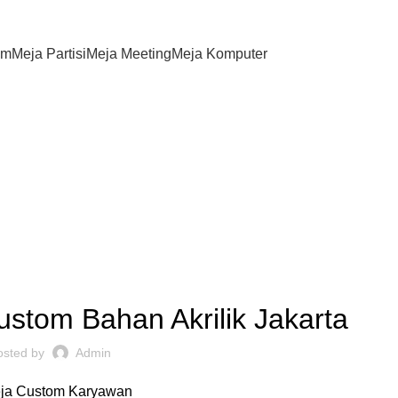
om
Meja Partisi
Meja Meeting
Meja Komputer
akarta
,
,
INSPIRASI
MEJA CUSTOM
REKOMENDASI
ustom Bahan Akrilik Jakarta
osted by
Admin