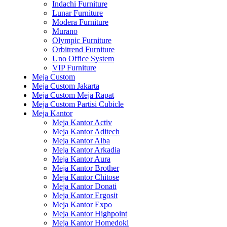
Indachi Furniture
Lunar Furniture
Modera Furniture
Murano
Olympic Furniture
Orbitrend Furniture
Uno Office System
VIP Furniture
Meja Custom
Meja Custom Jakarta
Meja Custom Meja Rapat
Meja Custom Partisi Cubicle
Meja Kantor
Meja Kantor Activ
Meja Kantor Aditech
Meja Kantor Alba
Meja Kantor Arkadia
Meja Kantor Aura
Meja Kantor Brother
Meja Kantor Chitose
Meja Kantor Donati
Meja Kantor Ergosit
Meja Kantor Expo
Meja Kantor Highpoint
Meja Kantor Homedoki