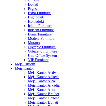
Chitose
Donati
Ergosit
Expo Furniture
Highpoint
Homedoki
Ichiko Furniture
Indachi Furniture
Lunar Furniture
Modera Furniture
Murano
Olympic Furniture
Orbitrend Furniture
Uno Office System
VIP Furniture
Meja Custom
Meja Kantor
Meja Kantor Activ
Meja Kantor Aditech
Meja Kantor Alba
Meja Kantor Arkadia
Meja Kantor Aura
Meja Kantor Brother
Meja Kantor Chitose
Meja Kantor Donati