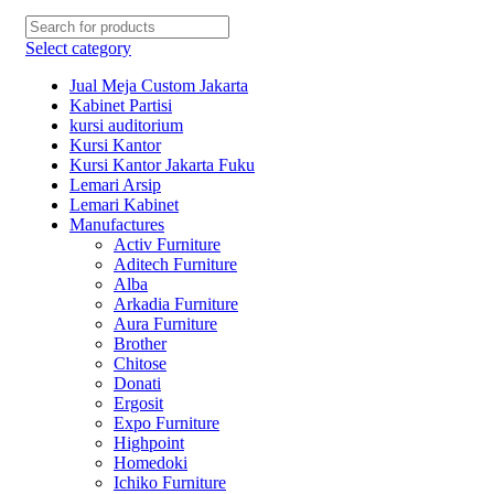
Select category
Jual Meja Custom Jakarta
Kabinet Partisi
kursi auditorium
Kursi Kantor
Kursi Kantor Jakarta Fuku
Lemari Arsip
Lemari Kabinet
Manufactures
Activ Furniture
Aditech Furniture
Alba
Arkadia Furniture
Aura Furniture
Brother
Chitose
Donati
Ergosit
Expo Furniture
Highpoint
Homedoki
Ichiko Furniture