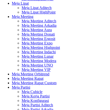
Meja Lipat
Meja Lipat Aditech
Meja Lipat HighPoint
Meja Meeting
Meja Meeting Aditech
Meja Meeting Arkadia
Meja Meeting Aura
Meja Meeting Donati
Meja Meeting Ergosit
Meja Meeting Expo
Meja Meeting Highpoint
Meja Meeting Indachi
Meja Meeting Lunar
Meja Meeting Modera
Meja Meeting UNO
Meja Meeting VIP
Meja Meeting Orbitrend
Meja Meeting Rapat
Meja Meeting Rapat Custom
Meja Partisi
Meja Cubicle
Meja Kerja Partisi
Meja Konfigurasi
Meja Partisi Aditech
Meja Partisi Arkadia