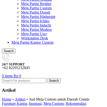
Meja Partisi Brother
Meja Partisi Custom
Meja Partisi Donati
Meja Partisi Highpoint
Meja Partisi Ichiko
Meja Partisi Indachi
Meja Partisi Modera
Meja Partisi Uno
Workstation Desk
Meja Partisi Kantor Custom
Search
24/7 SUPPORT
+62 82295232845
0
items
Rp
0
Search
Artikel
Home
»
Artikel
»
Jual Meja Custom untuk Daerah Ciamis
Furniture Kantor
,
Inspirasi
,
Meja Custom
,
Rekomendasi