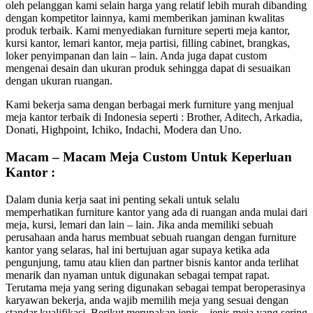
oleh pelanggan kami selain harga yang relatif lebih murah dibanding
dengan kompetitor lainnya, kami memberikan jaminan kwalitas
produk terbaik. Kami menyediakan furniture seperti meja kantor,
kursi kantor, lemari kantor, meja partisi, filling cabinet, brangkas,
loker penyimpanan dan lain – lain. Anda juga dapat custom
mengenai desain dan ukuran produk sehingga dapat di sesuaikan
dengan ukuran ruangan.
Kami bekerja sama dengan berbagai merk furniture yang menjual
meja kantor terbaik di Indonesia seperti : Brother, Aditech, Arkadia,
Donati, Highpoint, Ichiko, Indachi, Modera dan Uno.
Macam – Macam Meja Custom Untuk Keperluan
Kantor :
Dalam dunia kerja saat ini penting sekali untuk selalu
memperhatikan furniture kantor yang ada di ruangan anda mulai dari
meja, kursi, lemari dan lain – lain. Jika anda memiliki sebuah
perusahaan anda harus membuat sebuah ruangan dengan furniture
kantor yang selaras, hal ini bertujuan agar supaya ketika ada
pengunjung, tamu atau klien dan partner bisnis kantor anda terlihat
menarik dan nyaman untuk digunakan sebagai tempat rapat.
Terutama meja yang sering digunakan sebagai tempat beroperasinya
karyawan bekerja, anda wajib memilih meja yang sesuai dengan
standar kualifikasi. Berikut merupakan jenis – jenis meja yang sering