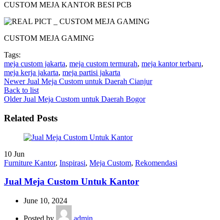
CUSTOM MEJA KANTOR BESI PCB
CUSTOM MEJA GAMING
Tags:
meja custom jakarta
,
meja custom termurah
,
meja kantor terbaru
,
meja kerja jakarta
,
meja partisi jakarta
Newer
Jual Meja Custom untuk Daerah Cianjur
Back to list
Older
Jual Meja Custom untuk Daerah Bogor
Related Posts
10
Jun
Furniture Kantor
,
Inspirasi
,
Meja Custom
,
Rekomendasi
Jual Meja Custom Untuk Kantor
June 10, 2024
Posted by
admin