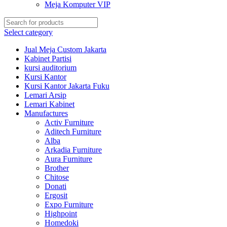
Meja Komputer VIP
Select category
Jual Meja Custom Jakarta
Kabinet Partisi
kursi auditorium
Kursi Kantor
Kursi Kantor Jakarta Fuku
Lemari Arsip
Lemari Kabinet
Manufactures
Activ Furniture
Aditech Furniture
Alba
Arkadia Furniture
Aura Furniture
Brother
Chitose
Donati
Ergosit
Expo Furniture
Highpoint
Homedoki