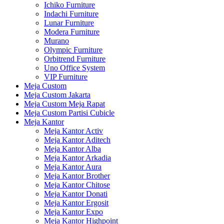
Ichiko Furniture
Indachi Furniture
Lunar Furniture
Modera Furniture
Murano
Olympic Furniture
Orbitrend Furniture
Uno Office System
VIP Furniture
Meja Custom
Meja Custom Jakarta
Meja Custom Meja Rapat
Meja Custom Partisi Cubicle
Meja Kantor
Meja Kantor Activ
Meja Kantor Aditech
Meja Kantor Alba
Meja Kantor Arkadia
Meja Kantor Aura
Meja Kantor Brother
Meja Kantor Chitose
Meja Kantor Donati
Meja Kantor Ergosit
Meja Kantor Expo
Meja Kantor Highpoint