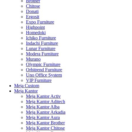
Brother
Chitose
Donati
Ergosit
Expo Furniture
Highpoint
Homedoki
Ichiko Furniture
Indachi Furniture
Lunar Furniture
Modera Furniture
Murano
Olympic Furniture
Orbitrend Furniture
Uno Office System
VIP Furniture
Meja Custom
Meja Kantor
Meja Kantor Activ
Meja Kantor Aditech
Meja Kantor Alba
Meja Kantor Arkadia
Meja Kantor Aura
Meja Kantor Brother
Meja Kantor Chitose