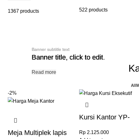
522 products
1367 products
Banner subtitle text
Banner subtitle text
Banner subtitle text
Banner title, click to edit.
Banner title, click to edit.
Banner title, click to edit.
Ka
Read more
Read more
Read more
All
M
-2%
Kursi Kantor YP-
A216 Grey
Meja Multiplek lapis
Rp
2.125.000