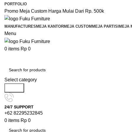
PORTFOLIO
Promo Meja Custom Harga Mulai Dari Rp. 500k
MANUFACTURES
MEJA KANTOR
MEJA CUSTOM
MEJA PARTISI
MEJA 
Menu
0
items
Rp
0
Browse Categories
Select category
Search
24/7 SUPPORT
+62 82295232845
0
items
Rp
0