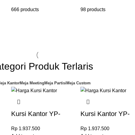
666 products
98 products
tegori Produk Terlaris
eja Kantor
Meja Meeting
Meja Partisi
Meja Custom
Kursi Kantor YP-
Kursi Kantor YP-
A216
A216
Rp
1.937.500
Rp
1.937.500