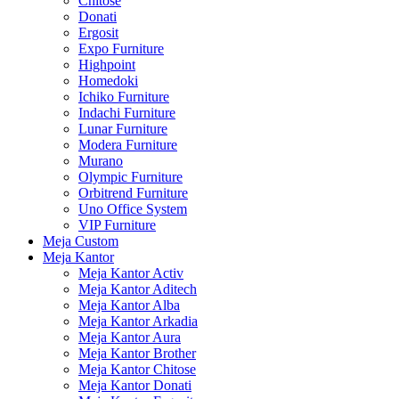
Chitose
Donati
Ergosit
Expo Furniture
Highpoint
Homedoki
Ichiko Furniture
Indachi Furniture
Lunar Furniture
Modera Furniture
Murano
Olympic Furniture
Orbitrend Furniture
Uno Office System
VIP Furniture
Meja Custom
Meja Kantor
Meja Kantor Activ
Meja Kantor Aditech
Meja Kantor Alba
Meja Kantor Arkadia
Meja Kantor Aura
Meja Kantor Brother
Meja Kantor Chitose
Meja Kantor Donati