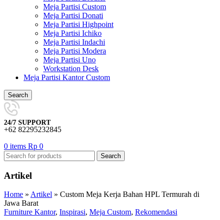
Meja Partisi Custom
Meja Partisi Donati
Meja Partisi Highpoint
Meja Partisi Ichiko
Meja Partisi Indachi
Meja Partisi Modera
Meja Partisi Uno
Workstation Desk
Meja Partisi Kantor Custom
Search
24/7 SUPPORT
+62 82295232845
0
items
Rp
0
Search
Artikel
Home
»
Artikel
»
Custom Meja Kerja Bahan HPL Termurah di
Jawa Barat
Furniture Kantor
,
Inspirasi
,
Meja Custom
,
Rekomendasi