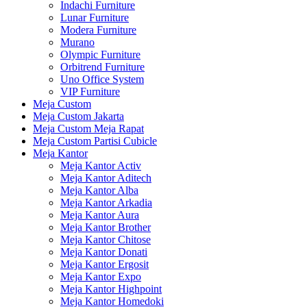
Indachi Furniture
Lunar Furniture
Modera Furniture
Murano
Olympic Furniture
Orbitrend Furniture
Uno Office System
VIP Furniture
Meja Custom
Meja Custom Jakarta
Meja Custom Meja Rapat
Meja Custom Partisi Cubicle
Meja Kantor
Meja Kantor Activ
Meja Kantor Aditech
Meja Kantor Alba
Meja Kantor Arkadia
Meja Kantor Aura
Meja Kantor Brother
Meja Kantor Chitose
Meja Kantor Donati
Meja Kantor Ergosit
Meja Kantor Expo
Meja Kantor Highpoint
Meja Kantor Homedoki