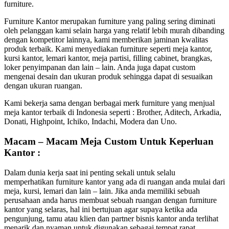
furniture.
Furniture Kantor merupakan furniture yang paling sering diminati
oleh pelanggan kami selain harga yang relatif lebih murah dibanding
dengan kompetitor lainnya, kami memberikan jaminan kwalitas
produk terbaik. Kami menyediakan furniture seperti meja kantor,
kursi kantor, lemari kantor, meja partisi, filling cabinet, brangkas,
loker penyimpanan dan lain – lain. Anda juga dapat custom
mengenai desain dan ukuran produk sehingga dapat di sesuaikan
dengan ukuran ruangan.
Kami bekerja sama dengan berbagai merk furniture yang menjual
meja kantor terbaik di Indonesia seperti : Brother, Aditech, Arkadia,
Donati, Highpoint, Ichiko, Indachi, Modera dan Uno.
Macam – Macam Meja Custom Untuk Keperluan
Kantor :
Dalam dunia kerja saat ini penting sekali untuk selalu
memperhatikan furniture kantor yang ada di ruangan anda mulai dari
meja, kursi, lemari dan lain – lain. Jika anda memiliki sebuah
perusahaan anda harus membuat sebuah ruangan dengan furniture
kantor yang selaras, hal ini bertujuan agar supaya ketika ada
pengunjung, tamu atau klien dan partner bisnis kantor anda terlihat
menarik dan nyaman untuk digunakan sebagai tempat rapat.