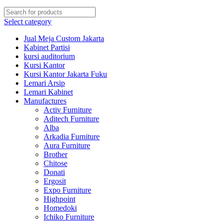
Select category
Jual Meja Custom Jakarta
Kabinet Partisi
kursi auditorium
Kursi Kantor
Kursi Kantor Jakarta Fuku
Lemari Arsip
Lemari Kabinet
Manufactures
Activ Furniture
Aditech Furniture
Alba
Arkadia Furniture
Aura Furniture
Brother
Chitose
Donati
Ergosit
Expo Furniture
Highpoint
Homedoki
Ichiko Furniture