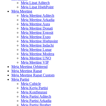
Meja Lipat Aditech
Meja Lipat HighPoint
Meja Meeting
Meja Meeting Aditech
Meja Meeting Arkadia
Meja Meeting Aura
Meja Meeting Donati
Meja Meeting Ergosit
Meja Meeting Expo
Meja Meeting Highpoint
Meja Meeting Indachi
Meja Meeting Lunar
Meja Meeting Modera
Meja Meeting UNO
Meja Meeting VIP
Meja Meeting Orbitrend
Meja Meeting Rapat
Meja Meeting Rapat Custom
Meja Partisi
Meja Cubicle
Meja Kerja Partisi
Meja Konfigurasi
Meja Partisi Aditech
Meja Partisi Arkadia
Meja Partisi Brother