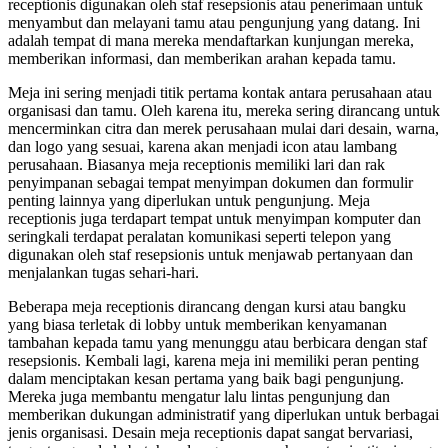
receptionis digunakan oleh staf resepsionis atau penerimaan untuk
menyambut dan melayani tamu atau pengunjung yang datang. Ini
adalah tempat di mana mereka mendaftarkan kunjungan mereka,
memberikan informasi, dan memberikan arahan kepada tamu.
Meja ini sering menjadi titik pertama kontak antara perusahaan atau
organisasi dan tamu. Oleh karena itu, mereka sering dirancang untuk
mencerminkan citra dan merek perusahaan mulai dari desain, warna,
dan logo yang sesuai, karena akan menjadi icon atau lambang
perusahaan. Biasanya meja receptionis memiliki lari dan rak
penyimpanan sebagai tempat menyimpan dokumen dan formulir
penting lainnya yang diperlukan untuk pengunjung. Meja
receptionis juga terdapart tempat untuk menyimpan komputer dan
seringkali terdapat peralatan komunikasi seperti telepon yang
digunakan oleh staf resepsionis untuk menjawab pertanyaan dan
menjalankan tugas sehari-hari.
Beberapa meja receptionis dirancang dengan kursi atau bangku
yang biasa terletak di lobby untuk memberikan kenyamanan
tambahan kepada tamu yang menunggu atau berbicara dengan staf
resepsionis. Kembali lagi, karena meja ini memiliki peran penting
dalam menciptakan kesan pertama yang baik bagi pengunjung.
Mereka juga membantu mengatur lalu lintas pengunjung dan
memberikan dukungan administratif yang diperlukan untuk berbagai
jenis organisasi. Desain meja receptionis dapat sangat bervariasi,