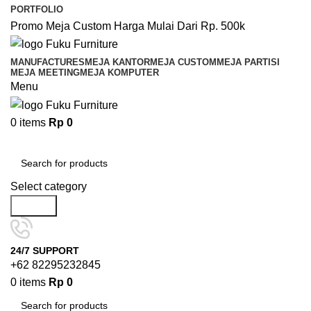
PORTFOLIO
Promo Meja Custom Harga Mulai Dari Rp. 500k
MANUFACTURES
MEJA KANTOR
MEJA CUSTOM
MEJA PARTISI
MEJA MEETING
MEJA KOMPUTER
Menu
0
items
Rp
0
Browse Categories
Select category
Search
24/7 SUPPORT
+62 82295232845
0
items
Rp
0