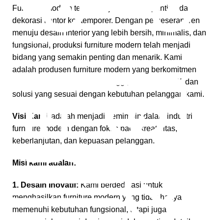
Furniture modern telah menjadi elemen penting dalam
dekorasi kantor kontemporer. Dengan pergeseran tren
menuju desain interior yang lebih bersih, minimalis, dan
Gratis Pengiriman
fungsional, produksi furniture modern telah menjadi
bidang yang semakin penting dan menarik. Kami
*Snk Berlaku
adalah produsen furniture modern yang berkomitmen
untuk memberikan kualitas tinggi, desain inovatif, dan
solusi yang sesuai dengan kebutuhan pelanggan kami.
Visi Kami
adalah menjadi pemimpin dalam industri
furniture modern dengan fokus pada kreativitas,
keberlanjutan, dan kepuasan pelanggan.
Misi kami adalah:
1. Desain Inovatif:
Kami berdedikasi untuk
menghasilkan furniture modern yang tidak hanya
memenuhi kebutuhan fungsional, tetapi juga