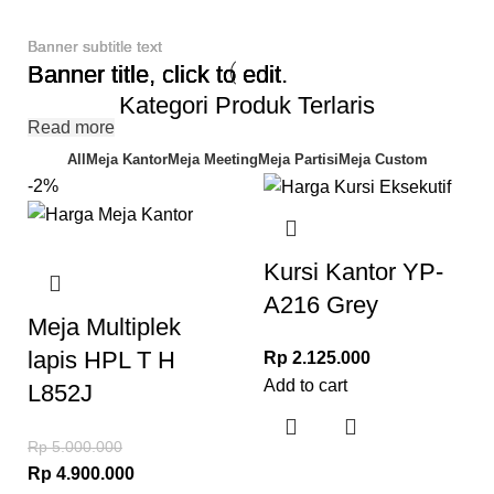
Banner subtitle text
Banner subtitle text
Banner subtitle text
Banner title, click to edit.
Banner title, click to edit.
Banner title, click to edit.
Kategori Produk Terlaris
Read more
Read more
Read more
All
Meja Kantor
Meja Meeting
Meja Partisi
Meja Custom
-2%
Kursi Kantor YP-
A216 Grey
Meja Multiplek
lapis HPL T H
Rp
2.125.000
Add to cart
L852J
Rp
5.000.000
Rp
4.900.000