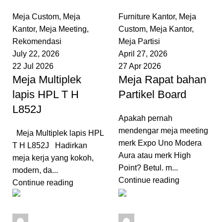
0
comments
0
comments
Meja Custom
,
Meja
Furniture Kantor
,
Meja
Kantor
,
Meja Meeting
,
Custom
,
Meja Kantor
,
Rekomendasi
Meja Partisi
July 22, 2026
April 27, 2026
22 Jul 2026
27 Apr 2026
Meja Multiplek
Meja Rapat bahan
lapis HPL T H
Partikel Board
L852J
Apakah pernah
mendengar meja meeting
Meja Multiplek lapis HPL
merk Expo Uno Modera
T H L852J Hadirkan
Aura atau merk High
meja kerja yang kokoh,
Point? Betul. m...
modern, da...
Continue reading
Continue reading
admin
admin