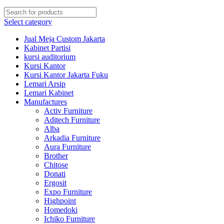
Select category
Jual Meja Custom Jakarta
Kabinet Partisi
kursi auditorium
Kursi Kantor
Kursi Kantor Jakarta Fuku
Lemari Arsip
Lemari Kabinet
Manufactures
Activ Furniture
Aditech Furniture
Alba
Arkadia Furniture
Aura Furniture
Brother
Chitose
Donati
Ergosit
Expo Furniture
Highpoint
Homedoki
Ichiko Furniture