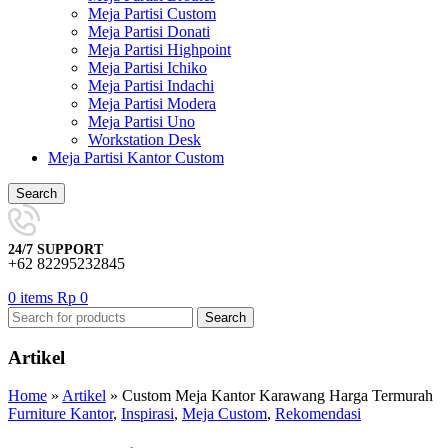
Meja Partisi Custom
Meja Partisi Donati
Meja Partisi Highpoint
Meja Partisi Ichiko
Meja Partisi Indachi
Meja Partisi Modera
Meja Partisi Uno
Workstation Desk
Meja Partisi Kantor Custom
Search
24/7 SUPPORT
+62 82295232845
0
items
Rp
0
Search
Artikel
Home
»
Artikel
»
Custom Meja Kantor Karawang Harga Termurah
Furniture Kantor
,
Inspirasi
,
Meja Custom
,
Rekomendasi