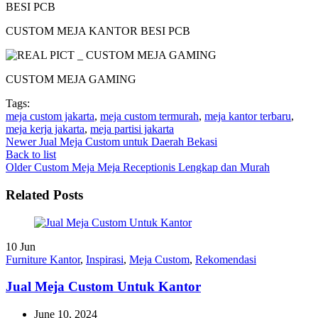
CUSTOM MEJA KANTOR BESI PCB
CUSTOM MEJA GAMING
Tags:
meja custom jakarta
,
meja custom termurah
,
meja kantor terbaru
,
meja kerja jakarta
,
meja partisi jakarta
Newer
Jual Meja Custom untuk Daerah Bekasi
Back to list
Older
Custom Meja Meja Receptionis Lengkap dan Murah
Related Posts
10
Jun
Furniture Kantor
,
Inspirasi
,
Meja Custom
,
Rekomendasi
Jual Meja Custom Untuk Kantor
June 10, 2024