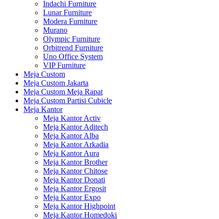
Indachi Furniture
Lunar Furniture
Modera Furniture
Murano
Olympic Furniture
Orbitrend Furniture
Uno Office System
VIP Furniture
Meja Custom
Meja Custom Jakarta
Meja Custom Meja Rapat
Meja Custom Partisi Cubicle
Meja Kantor
Meja Kantor Activ
Meja Kantor Aditech
Meja Kantor Alba
Meja Kantor Arkadia
Meja Kantor Aura
Meja Kantor Brother
Meja Kantor Chitose
Meja Kantor Donati
Meja Kantor Ergosit
Meja Kantor Expo
Meja Kantor Highpoint
Meja Kantor Homedoki