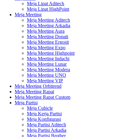
Meja Lipat Aditech
Meja Lipat HighPoint
Meja Meeting
Meja Meeting Aditech
Meja Meeting Arkadia
Meja Meeting Aura
Meja Meeting Donati
Meja Meeting Ergosit
Meja Meeting Expo
Meja Meeting Highpoint
Meja Meeting Indachi
Meja Meeting Lunar
Meja Meeting Modera
Meja Meeting UNO
Meja Meeting VIP
Meja Meeting Orbitrend
Meja Meeting Rapat
Meja Meeting Rapat Custom
Meja Partisi
Meja Cubicle
Meja Kerja Partisi
Meja Konfigurasi
Meja Partisi Aditech
Meja Partisi Arkadia
Meja Partisi Brother