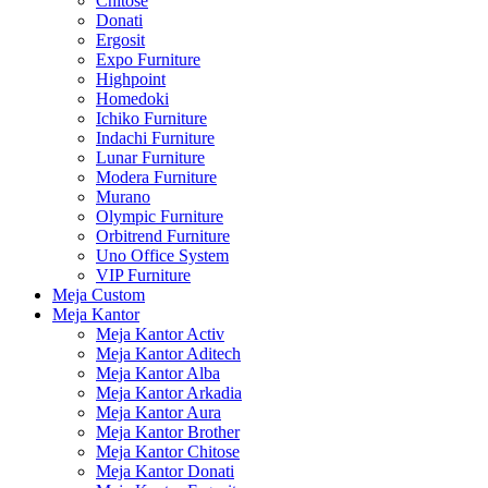
Chitose
Donati
Ergosit
Expo Furniture
Highpoint
Homedoki
Ichiko Furniture
Indachi Furniture
Lunar Furniture
Modera Furniture
Murano
Olympic Furniture
Orbitrend Furniture
Uno Office System
VIP Furniture
Meja Custom
Meja Kantor
Meja Kantor Activ
Meja Kantor Aditech
Meja Kantor Alba
Meja Kantor Arkadia
Meja Kantor Aura
Meja Kantor Brother
Meja Kantor Chitose
Meja Kantor Donati