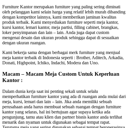
Furniture Kantor merupakan furniture yang paling sering diminati
oleh pelanggan kami selain harga yang relatif lebih murah dibanding
dengan kompetitor lainnya, kami memberikan jaminan kwalitas
produk terbaik. Kami menyediakan furniture seperti meja kantor,
kursi kantor, lemari kantor, meja partisi, filling cabinet, brangkas,
loker penyimpanan dan lain – lain. Anda juga dapat custom
mengenai desain dan ukuran produk sehingga dapat di sesuaikan
dengan ukuran ruangan.
Kami bekerja sama dengan berbagai merk furniture yang menjual
meja kantor terbaik di Indonesia seperti : Brother, Aditech, Arkadia,
Donati, Highpoint, Ichiko, Indachi, Modera dan Uno.
Macam – Macam Meja Custom Untuk Keperluan
Kantor :
Dalam dunia kerja saat ini penting sekali untuk selalu
memperhatikan furniture kantor yang ada di ruangan anda mulai dari
meja, kursi, lemari dan lain – lain. Jika anda memiliki sebuah
perusahaan anda harus membuat sebuah ruangan dengan furniture
kantor yang selaras, hal ini bertujuan agar supaya ketika ada
pengunjung, tamu atau klien dan partner bisnis kantor anda terlihat
menarik dan nyaman untuk digunakan sebagai tempat rapat.
Terutama meja yang sering digunakan sebagai tempat beroperasinya