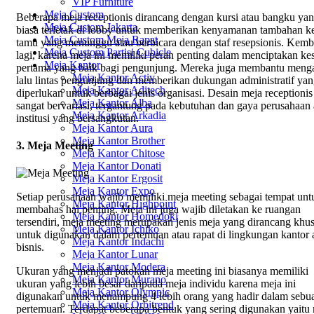
VIP Furniture
Meja Custom
Beberapa meja receptionis dirancang dengan kursi atau bangku ya
Meja Custom Jakarta
biasa terletak di lobby untuk memberikan kenyamanan tambahan k
Meja Custom Meja Rapat
tamu yang menunggu atau berbicara dengan staf resepsionis. Kemb
Meja Custom Partisi Cubicle
lagi, karena meja ini memiliki peran penting dalam menciptakan ke
Meja Kantor
pertama yang baik bagi pengunjung. Mereka juga membantu meng
Meja Kantor Activ
lalu lintas pengunjung dan memberikan dukungan administratif ya
Meja Kantor Aditech
diperlukan untuk berbagai jenis organisasi. Desain meja receptionis
Meja Kantor Alba
sangat bervariasi, tergantung pada kebutuhan dan gaya perusahaan 
Meja Kantor Arkadia
institusi yang bersangkutan.
Meja Kantor Aura
Meja Kantor Brother
3. Meja Meeting
Meja Kantor Chitose
Meja Kantor Donati
Meja Kantor Ergosit
Meja Kantor Expo
Setiap perusahaan wajib memiliki meja meeting sebagai tempat unt
Meja Kantor Highpoint
membahas hal penting. Meja ini juga wajib diletakan ke ruangan
Meja Kantor Homedoki
tersendiri, meja meeting merupakan jenis meja yang dirancang khu
Meja Kantor Ichiko
untuk digunakan dalam pertemuan atau rapat di lingkungan kantor 
Meja Kantor Indachi
bisnis.
Meja Kantor Lunar
Meja Kantor Modera
Ukuran yang menjadi patokan meja meeting ini biasanya memiliki
Meja Kantor Murano
ukuran yang lebih besar daripada meja individu karena meja ini
Meja Kantor Olympic
digunakan untuk menampung 4 lebih orang yang hadir dalam sebu
Meja Kantor Orbitrend
pertemuan. Terdapat beberapa bentuk yang sering digunakan yaitu