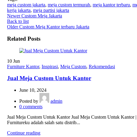
meja custom jakarta
,
meja custom termurah
,
meja kantor terbaru
,
me
kerja jakarta
,
meja partisi jakarta
Newer
Custom Meja Jakarta
Back to list
Older
Custom Meja Kantor terbaru Jakarta
Related Posts
10
Jun
Furniture Kantor
,
Inspirasi
,
Meja Custom
,
Rekomendasi
Jual Meja Custom Untuk Kantor
June 10, 2024
Posted by
admin
0
comments
Jual Meja Custom Untuk Kantor Jual Meja Custom Untuk Kantor |
Furnitureku adalah salah satu distrib...
Continue reading