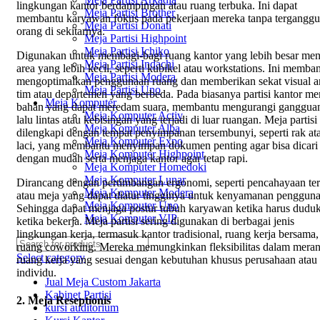
lingkungan kantor berdampingan atau ruang terbuka. Ini dapat
Meja Partisi Brother
membantu karyawan fokus pada pekerjaan mereka tanpa terganggu
Meja Partisi Donati
orang di sekitarnya.
Meja Partisi Highpoint
Meja Partisi Ichiko
Digunakan untuk membagi-bagi ruang kantor yang lebih besar men
Meja Partisi Indachi
area yang lebih kecil, seperti kubikel atau workstations. Ini memba
Meja Partisi Modera
mengoptimalkan penggunaan ruang dan memberikan sekat visual a
Meja Partisi Uno
tim atau departemen yang berbeda. Pada biasanya partisi kantor me
Meja Komputer
bahan yang dapat meredam suara, membantu mengurangi gangguan
Meja Komputer Activ
lalu lintas atau kebisingan yang terjadi di luar ruangan. Meja partisi
Meja Komputer Alba
dilengkapi dengan tempat penyimpanan tersembunyi, seperti rak at
Meja Komputer Expo
laci, yang membantu menyimpan dokumen penting agar bisa dicari
Meja Komputer Highpoint
dengan mudah serta menjaga kantor agar tetap rapi.
Meja Komputer Homedoki
Meja Komputer Lunar
Dirancang dengan pertimbangan ergonomi, seperti pencahayaan te
Meja Komputer Modera
atau meja yang dapat diatur tingginya untuk kenyamanan pengguna
Meja Komputer Uno
Sehingga dapat menjaga postur tubuh karyawan ketika harus dudu
Meja Komputer VIP
ketika bekerja. Meja partisi sering digunakan di berbagai jenis
lingkungan kerja, termasuk kantor tradisional, ruang kerja bersama,
ruang coworking. Mereka memungkinkan fleksibilitas dalam mera
Select category
ruang kerja yang sesuai dengan kebutuhan khusus perusahaan atau
individu.
Jual Meja Custom Jakarta
Kabinet Partisi
2. Meja Reseptionis
kursi auditorium