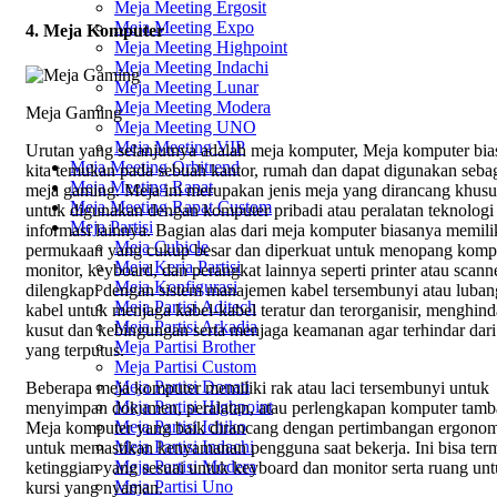
Meja Meeting Ergosit
Meja Meeting Expo
4. Meja Komputer
Meja Meeting Highpoint
Meja Meeting Indachi
Meja Meeting Lunar
Meja Meeting Modera
Meja Gaming
Meja Meeting UNO
Meja Meeting VIP
Urutan yang selanjutnya adalah meja komputer, Meja komputer bia
Meja Meeting Orbitrend
kita temukan pada sebuah kantor, rumah dan dapat digunakan seba
Meja Meeting Rapat
meja gaming. Meja ini merupakan jenis meja yang dirancang khusu
Meja Meeting Rapat Custom
untuk digunakan dengan komputer pribadi atau peralatan teknologi
Meja Partisi
informasi lainnya. Bagian alas dari meja komputer biasanya memili
Meja Cubicle
permukaan yang cukup besar dan diperkuat untuk menopang kompu
Meja Kerja Partisi
monitor, keyboard, dan perangkat lainnya seperti printer atau scann
Meja Konfigurasi
dilengkapi dengan sistem manajemen kabel tersembunyi atau luban
Meja Partisi Aditech
kabel untuk menjaga kabel-kabel teratur dan terorganisir, menghind
Meja Partisi Arkadia
kusut dan kebingungan serta menjaga keamanan agar terhindar dari
Meja Partisi Brother
yang terputus.
Meja Partisi Custom
Meja Partisi Donati
Beberapa meja komputer memiliki rak atau laci tersembunyi untuk
Meja Partisi Highpoint
menyimpan dokumen, peralatan, atau perlengkapan komputer tamb
Meja Partisi Ichiko
Meja komputer yang baik dirancang dengan pertimbangan ergono
Meja Partisi Indachi
untuk memastikan kenyamanan pengguna saat bekerja. Ini bisa ter
Meja Partisi Modera
ketinggian yang sesuai untuk keyboard dan monitor serta ruang un
Meja Partisi Uno
kursi yang nyaman.