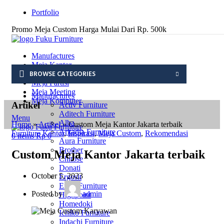
Portfolio
Promo Meja Custom Harga Mulai Dari Rp. 500k
Manufactures
Meja Kantor
BROWSE CATEGORIES
Meja Custom
Meja Partisi
Meja Meeting
Manufactures
Meja Komputer
Artikel
Activ Furniture
Aditech Furniture
Menu
Alba
Home
»
Artikel
»
Custom Meja Kantor Jakarta terbaik
Arkadia Furniture
Furniture Kantor
,
Inspirasi
,
Meja Custom
,
Rekomendasi
0
items
Rp
0
Aura Furniture
Brother
Custom Meja Kantor Jakarta terbaik
Chitose
Donati
October 5, 2023
Ergosit
Expo Furniture
Posted by
admin
Highpoint
Homedoki
Ichiko Furniture
Indachi Furniture