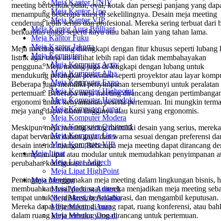
Meja Kantor UNIV
meeting berbentuk bulat, oval, kotak dan persegi panjang yang dap
Meja Kantor Uno
menampung beberapa kursi di sekelilingnya. Desain meja meeting
Meja Kantor VIP
cenderung lebih serius dan profesional. Mereka sering terbuat dari
Meja Kantor Aura Brilliant
berkualitas tinggi seperti kayu atau bahan lain yang tahan lama.
Meja Kantor Fuku
Meja Kantor Jakarta
Meja meeting sering dilengkapi dengan fitur khusus seperti lubang 
Meja Komputer
listrik agar meja ini terlihat lebih rapi dan tidak membahayakan
Meja Komputer Activ
pengguna. Meja meting juga di lengkapi dengan lubang untuk
Meja Komputer Alba
mendukung perangkat presentasi seperti proyektor atau layar kompu
Meja Komputer Expo
Beberapa juga memiliki penyimpanan tersembunyi untuk peralatan
Meja Komputer Highpoint
pertemuan. Beberapa meja meeting dirancang dengan pertimbanga
Meja Komputer Homedoki
ergonomi untuk kenyamanan peserta pertemuan. Ini mungkin term
Meja Komputer Lunar
meja yang dapat diatur tingginya atau kursi yang ergonomis.
Meja Komputer Modera
Meja Komputer Orbitrend
Meskipun meja meeting sering memiliki desain yang serius, mereka
Meja Komputer Uno
dapat bervariasi dalam gaya dan warna sesuai dengan preferensi da
Meja Komputer VIP
desain interior ruangan. Beberapa meja meeting dapat dirancang d
Meja Lipat
kemampuan lipat atau modular untuk memudahkan penyimpanan a
Meja Lipat Aditech
perubahan konfigurasi ruang.
Meja Lipat HighPoint
Meja Meeting
Pentingnya menggunakan meja meeting dalam lingkungan bisnis, ha
Meja Meeting Aditech
membuahkan hasil pada saat mereka menjadikan meja meeting seb
Meja Meeting Arkadia
tempat untuk berdiskusi, berkolaborasi, dan mengambil keputusan.
Meja Meeting Aura
Mereka dapat ditemukan di ruang rapat, ruang konferensi, atau ba
Meja Meeting Donati
dalam ruang kerja terbuka yang dirancang untuk pertemuan.