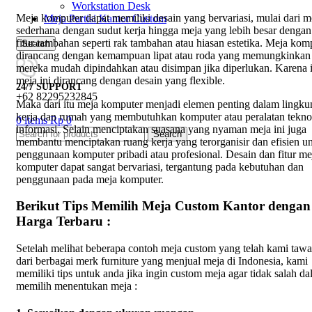
Workstation Desk
Meja komputer dapat memiliki desain yang bervariasi, mulai dari m
Meja Partisi Kantor Custom
sederhana dengan sudut kerja hingga meja yang lebih besar dengan 
fitur tambahan seperti rak tambahan atau hiasan estetika. Meja kom
Search
dirancang dengan kemampuan lipat atau roda yang memungkinkan
mereka mudah dipindahkan atau disimpan jika diperlukan. Karena i
meja ini dirancang dengan desain yang flexible.
24/7 SUPPORT
+62 82295232845
Maka dari itu meja komputer menjadi elemen penting dalam lingk
kerja dan rumah yang membutuhkan komputer atau peralatan tekno
0
items
Rp
0
informasi. Selain menciptakan suasana yang nyaman meja ini juga
Search
membantu menciptakan ruang kerja yang terorganisir dan efisien u
penggunaan komputer pribadi atau profesional. Desain dan fitur me
komputer dapat sangat bervariasi, tergantung pada kebutuhan dan
penggunaan pada meja komputer.
Berikut Tips Memilih Meja Custom Kantor dengan
Harga Terbaru :
Setelah melihat beberapa contoh meja custom yang telah kami taw
dari berbagai merk furniture yang menjual meja di Indonesia, kami
memiliki tips untuk anda jika ingin custom meja agar tidak salah d
memilih menentukan meja :