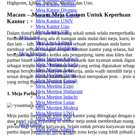
Highpoint, Ichiko, Indachi, Modera dan Uno.
Meja Kantor Murano
Meja Kantor Olympic
Macam – Macam Meja Custom Untuk Keperluan
Meja Kantor Orbitrend
Kantor :
Meja Kantor UNIV
Meja Kantor Uno
Meja Kantor VIP
Dalam dunia kerja saat ini penting sekali untuk selalu memperhatik
Meja Lipat
furniture kantor yang ada di ruangan anda mulai dari meja, kursi, l
Meja Lipat Aditech
dan lain – lain. Jika anda memiliki sebuah perusahaan anda harus
Meja Lipat HighPoint
membuat sebuah ruangan dengan furniture kantor yang selaras, hal 
Meja Meeting
bertujuan agar supaya ketika ada pengunjung, tamu atau klien dan
Meja Meeting Aditech
partner bisnis kantor anda terlihat menarik dan nyaman untuk digu
Meja Meeting Arkadia
sebagai tempat rapat. Terutama meja yang sering digunakan sebaga
Meja Meeting Aura
tempat beroperasinya karyawan bekerja, anda wajib memilih meja 
Meja Meeting Donati
sesuai dengan standar kualifikasi. Berikut merupakan jenis – jenis 
Meja Meeting Ergosit
yang sering digunakan untuk kantor :
Meja Meeting Expo
Meja Meeting Highpoint
1. Meja Partisi :
Meja Meeting Indachi
Meja Meeting Lunar
Meja Meeting Modera
Meja Meeting UNO
Meja partisi merupakan jenis meja kantor yang dilengkapi dengan s
Meja Meeting VIP
atau panel yang terpasang di sekitar meja untuk memberikan ruang
Meja Partisi
privasi bagi seorang karyawan. Selain untuk privasi karyawan meja
Meja Partisi Aditech
partisi dapat membantu menciptakan zona kerja yang lebih pribadi 
Meja Partisi Arkadia