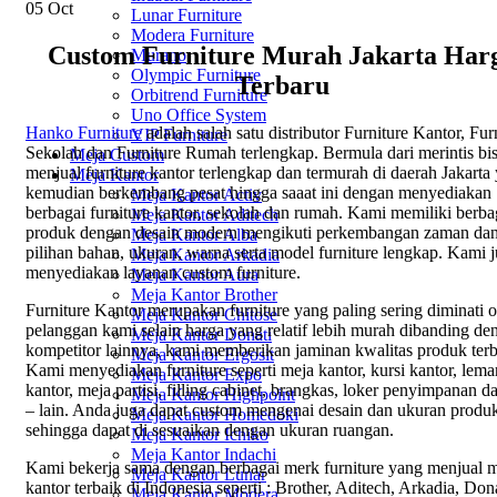
05
Oct
Lunar Furniture
Modera Furniture
Custom Furniture Murah Jakarta Har
Murano
Olympic Furniture
Terbaru
Orbitrend Furniture
Uno Office System
Hanko Furniture
adalah salah satu distributor Furniture Kantor, Fur
VIP Furniture
Sekolah dan Furniture Rumah terlengkap. Bermula dari merintis bis
Meja Custom
menjual furniture kantor terlengkap dan termurah di daerah Jakarta
Meja Kantor
kemudian berkembang pesat hingga saaat ini dengan menyediakan
Meja Kantor Activ
berbagai furniture kantor, sekolah dan rumah. Kami memiliki berba
Meja Kantor Aditech
produk dengan desain modern mengikuti perkembangan zaman da
Meja Kantor Alba
pilihan bahan, ukuran, warna serta model furniture lengkap. Kami 
Meja Kantor Arkadia
menyediakan layanan custom furniture.
Meja Kantor Aura
Meja Kantor Brother
Furniture Kantor merupakan furniture yang paling sering diminati o
Meja Kantor Chitose
pelanggan kami selain harga yang relatif lebih murah dibanding de
Meja Kantor Donati
kompetitor lainnya, kami memberikan jaminan kwalitas produk terb
Meja Kantor Ergosit
Kami menyediakan furniture seperti meja kantor, kursi kantor, lema
Meja Kantor Expo
kantor, meja partisi, filling cabinet, brangkas, loker penyimpanan da
Meja Kantor Highpoint
– lain. Anda juga dapat custom mengenai desain dan ukuran produ
Meja Kantor Homedoki
sehingga dapat di sesuaikan dengan ukuran ruangan.
Meja Kantor Ichiko
Meja Kantor Indachi
Kami bekerja sama dengan berbagai merk furniture yang menjual 
Meja Kantor Lunar
kantor terbaik di Indonesia seperti : Brother, Aditech, Arkadia, Dona
Meja Kantor Modera