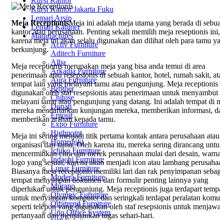
Kursi Kantor
Kursi Kantor Jakarta Fuku
Lemari Arsip
Meja Receptionis
Meja ini adalah meja utama yang berada di sebu
Lemari Kabinet
kantor atau perusahaan. Penting sekali memilih meja reseptionis ini,
Manufactures
karena meja ini akan selalu digunakan dan dilihat oleh para tamu y
Activ Furniture
berkunjung.
Aditech Furniture
Alba
Meja receptionis merupakan meja yang bisa anda temui di area
Arkadia Furniture
penerimaan atau resepsionis di sebuah kantor, hotel, rumah sakit, at
Aura Furniture
tempat lain yang melayani tamu atau pengunjung. Meja receptionis
Brother
digunakan oleh staf resepsionis atau penerimaan untuk menyambut
Chitose
melayani tamu atau pengunjung yang datang. Ini adalah tempat di
Donati
mereka mendaftarkan kunjungan mereka, memberikan informasi, d
Ergosit
memberikan arahan kepada tamu.
Expo Furniture
Highpoint
Meja ini sering menjadi titik pertama kontak antara perusahaan atau
Homedoki
organisasi dan tamu. Oleh karena itu, mereka sering dirancang unt
Ichiko Furniture
mencerminkan citra dan merek perusahaan mulai dari desain, warna
Indachi Furniture
logo yang sesuai, karena akan menjadi icon atau lambang perusaha
Lunar Furniture
Biasanya meja receptionis memiliki lari dan rak penyimpanan sebag
Modera Furniture
tempat menyimpan dokumen dan formulir penting lainnya yang
Murano
diperlukan untuk pengunjung. Meja receptionis juga terdapart temp
Olympic Furniture
untuk menyimpan komputer dan seringkali terdapat peralatan komu
Orbitrend Furniture
seperti telepon yang digunakan oleh staf resepsionis untuk menjaw
Uno Office System
pertanyaan dan menjalankan tugas sehari-hari.