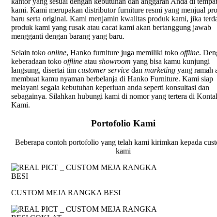
kantor yang sesuai dengan kebutuhan dan anggaran Anda di tempa
kami. Kami merupakan distributor furniture resmi yang menjual pr
baru serta original. Kami menjamin kwalitas produk kami, jika terd
produk kami yang rusak atau cacat kami akan bertanggung jawab
mengganti dengan barang yang baru.
Selain toko
online
, Hanko furniture juga memiliki toko
offline
. Den
keberadaan toko
offline
atau
showroom
yang bisa kamu kunjungi
langsung, disertai tim
customer service
dan
marketing
yang ramah 
membuat kamu nyaman berbelanja di Hanko Furniture. Kami siap
melayani segala kebutuhan keperluan anda seperti konsultasi dan
sebagainya. Silahkan hubungi kami di nomor yang tertera di Konta
Kami.
Portofolio Kami
Beberapa contoh portofolio yang telah kami kirimkan kepada cus
kami
CUSTOM MEJA RANGKA BESI