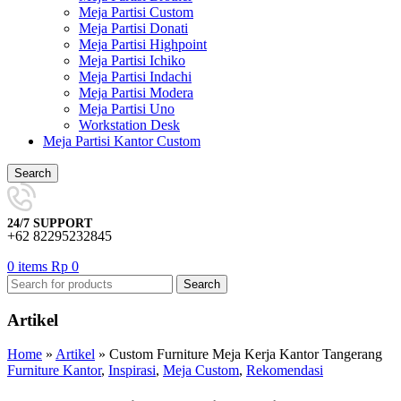
Meja Partisi Custom
Meja Partisi Donati
Meja Partisi Highpoint
Meja Partisi Ichiko
Meja Partisi Indachi
Meja Partisi Modera
Meja Partisi Uno
Workstation Desk
Meja Partisi Kantor Custom
Search
24/7 SUPPORT
+62 82295232845
0
items
Rp
0
Search
Artikel
Home
»
Artikel
»
Custom Furniture Meja Kerja Kantor Tangerang
Furniture Kantor
,
Inspirasi
,
Meja Custom
,
Rekomendasi