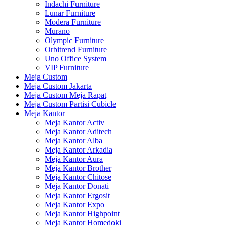
Indachi Furniture
Lunar Furniture
Modera Furniture
Murano
Olympic Furniture
Orbitrend Furniture
Uno Office System
VIP Furniture
Meja Custom
Meja Custom Jakarta
Meja Custom Meja Rapat
Meja Custom Partisi Cubicle
Meja Kantor
Meja Kantor Activ
Meja Kantor Aditech
Meja Kantor Alba
Meja Kantor Arkadia
Meja Kantor Aura
Meja Kantor Brother
Meja Kantor Chitose
Meja Kantor Donati
Meja Kantor Ergosit
Meja Kantor Expo
Meja Kantor Highpoint
Meja Kantor Homedoki