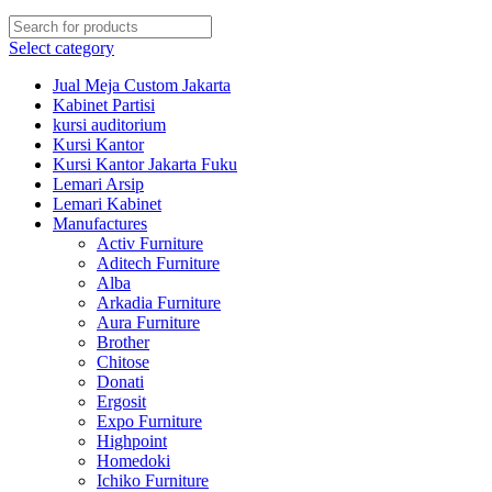
Select category
Jual Meja Custom Jakarta
Kabinet Partisi
kursi auditorium
Kursi Kantor
Kursi Kantor Jakarta Fuku
Lemari Arsip
Lemari Kabinet
Manufactures
Activ Furniture
Aditech Furniture
Alba
Arkadia Furniture
Aura Furniture
Brother
Chitose
Donati
Ergosit
Expo Furniture
Highpoint
Homedoki
Ichiko Furniture