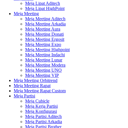
Meja Lipat Aditech
Meja Lipat HighPoint
Meja Meeting
Meja Meeting Aditech
Meja Meeting Arkadia
Meja Meeting Aura
Meja Meeting Donati
Meja Meeting Ergosit
Meja Meeting Expo
Meja Meeting Highpoint
Meja Meeting Indachi
Meja Meeting Lunar
Meja Meeting Modera
Meja Meeting UNO
Meja Meeting VIP
Meja Meeting Orbitrend
Meja Meeting Rapat
Meja Meeting Rapat Custom
Meja Partisi
Meja Cubicle
Meja Kerja Partisi
Meja Konfigurasi
Meja Partisi Aditech
Meja Partisi Arkadia
Meja Partisi Brother