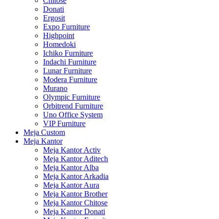
Chitose
Donati
Ergosit
Expo Furniture
Highpoint
Homedoki
Ichiko Furniture
Indachi Furniture
Lunar Furniture
Modera Furniture
Murano
Olympic Furniture
Orbitrend Furniture
Uno Office System
VIP Furniture
Meja Custom
Meja Kantor
Meja Kantor Activ
Meja Kantor Aditech
Meja Kantor Alba
Meja Kantor Arkadia
Meja Kantor Aura
Meja Kantor Brother
Meja Kantor Chitose
Meja Kantor Donati