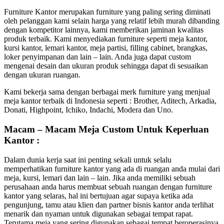
Furniture Kantor merupakan furniture yang paling sering diminati
oleh pelanggan kami selain harga yang relatif lebih murah dibanding
dengan kompetitor lainnya, kami memberikan jaminan kwalitas
produk terbaik. Kami menyediakan furniture seperti meja kantor,
kursi kantor, lemari kantor, meja partisi, filling cabinet, brangkas,
loker penyimpanan dan lain – lain. Anda juga dapat custom
mengenai desain dan ukuran produk sehingga dapat di sesuaikan
dengan ukuran ruangan.
Kami bekerja sama dengan berbagai merk furniture yang menjual
meja kantor terbaik di Indonesia seperti : Brother, Aditech, Arkadia,
Donati, Highpoint, Ichiko, Indachi, Modera dan Uno.
Macam – Macam Meja Custom Untuk Keperluan
Kantor :
Dalam dunia kerja saat ini penting sekali untuk selalu
memperhatikan furniture kantor yang ada di ruangan anda mulai dari
meja, kursi, lemari dan lain – lain. Jika anda memiliki sebuah
perusahaan anda harus membuat sebuah ruangan dengan furniture
kantor yang selaras, hal ini bertujuan agar supaya ketika ada
pengunjung, tamu atau klien dan partner bisnis kantor anda terlihat
menarik dan nyaman untuk digunakan sebagai tempat rapat.
Terutama meja yang sering digunakan sebagai tempat beroperasinya