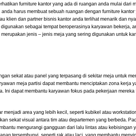
hatikan furniture kantor yang ada di ruangan anda mulai dari me
an anda harus membuat sebuah ruangan dengan furniture kantor 
au klien dan partner bisnis kantor anda terlihat menarik dan n
 digunakan sebagai tempat beroperasinya karyawan bekerja, a
t merupakan jenis – jenis meja yang sering digunakan untuk kan
engan sekat atau panel yang terpasang di sekitar meja untuk m
karyawan meja partisi dapat membantu menciptakan zona kerja y
uka. Ini dapat membantu karyawan fokus pada pekerjaan mereka
enjadi area yang lebih kecil, seperti kubikel atau workstation
 sekat visual antara tim atau departemen yang berbeda. Pa
bantu mengurangi gangguan dari lalu lintas atau kebisingan ya
panan tersembunyi, seperti rak atau laci, yang membantu meny