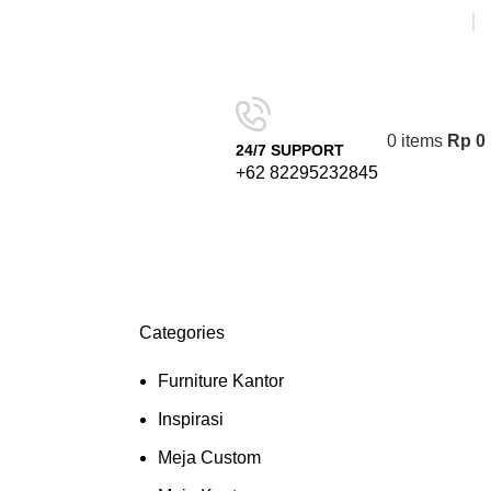
0
items
Rp
0
24/7 SUPPORT
+62 82295232845
Categories
Furniture Kantor
Inspirasi
Meja Custom