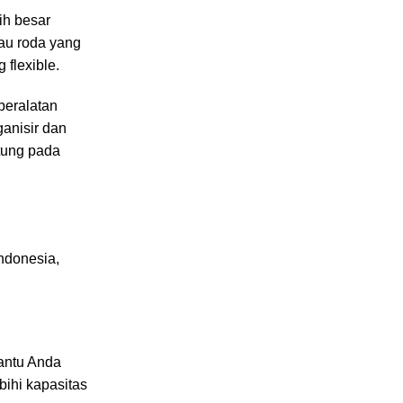
ih besar
tau roda yang
flexible.
peralatan
anisir dan
ntung pada
ndonesia,
antu Anda
ihi kapasitas