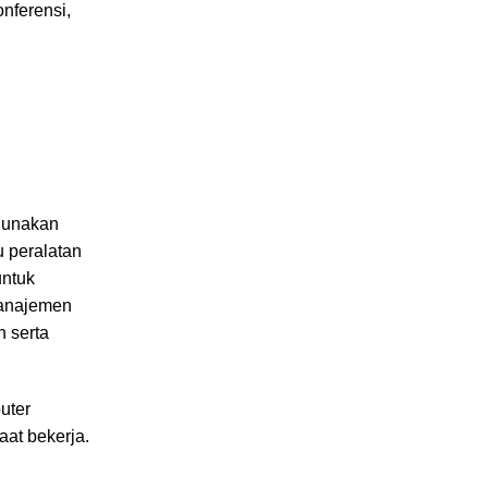
nferensi,
igunakan
 peralatan
untuk
manajemen
n serta
uter
at bekerja.