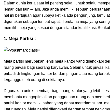
Dalam dunia kerja saat ini penting sekali untuk selalu memper
lemari dan lain – lain. Jika anda memiliki sebuah perusaha
hal ini bertujuan agar supaya ketika ada pengunjung, tamu at
digunakan sebagai tempat rapat. Terutama meja yang sering
memilih meja yang sesuai dengan standar kualifikasi. Beriku
1. Meja Partisi :
Meja partisi merupakan jenis meja kantor yang dilengkapi d
ruang privasi bagi seorang karyawan. Selain untuk privasi 
pribadi di lingkungan kantor berdampingan atau ruang terb
terganggu oleh orang di sekitarnya.
Digunakan untuk membagi-bagi ruang kantor yang lebih besar m
membantu mengoptimalkan penggunaan ruang dan memberikan
partisi kantor memiliki bahan yang dapat meredam suara, mem
luar ruangan. Meja partisi dilengkapi dengan tempat penyim