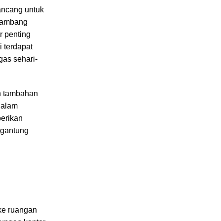
rancang untuk
 lambang
r penting
 terdapat
gas sehari-
an tambahan
dalam
erikan
ergantung
 ke ruangan