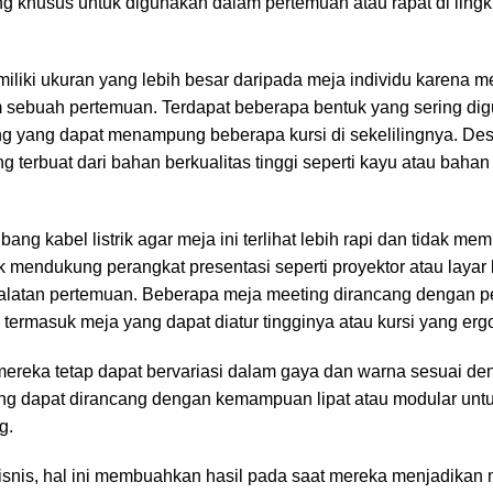
ng khusus untuk digunakan dalam pertemuan atau rapat di ling
liki ukuran yang lebih besar daripada meja individu karena me
 sebuah pertemuan. Terdapat beberapa bentuk yang sering dig
ang yang dapat menampung beberapa kursi di sekelilingnya. De
g terbuat dari bahan berkualitas tinggi seperti kayu atau bahan
bang kabel listrik agar meja ini terlihat lebih rapi dan tidak 
 mendukung perangkat presentasi seperti proyektor atau layar
ralatan pertemuan. Beberapa meja meeting dirancang dengan 
ermasuk meja yang dapat diatur tingginya atau kursi yang erg
 mereka tetap dapat bervariasi dalam gaya dan warna sesuai d
ting dapat dirancang dengan kemampuan lipat atau modular unt
g.
nis, hal ini membuahkan hasil pada saat mereka menjadikan 