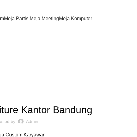
om
Meja Partisi
Meja Meeting
Meja Komputer
,
,
INSPIRASI
MEJA CUSTOM
REKOMENDASI
iture Kantor Bandung
osted by
Admin