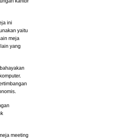
kungan kantor
ja ini
unakan yaitu
sain meja
 lain yang
membahayakan
 komputer.
pertimbangan
onomis.
engan
uk
meja meeting