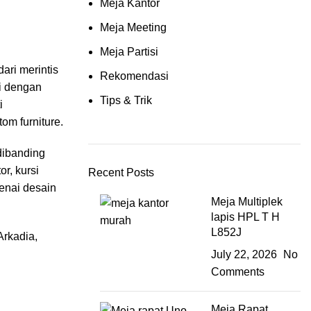
Meja Kantor
Meja Meeting
Meja Partisi
ari merintis
Rekomendasi
ni dengan
Tips & Trik
i
om furniture.
 dibanding
r, kursi
Recent Posts
genai desain
Meja Multiplek
lapis HPL T H
L852J
Arkadia,
July 22, 2026
No
Comments
Meja Rapat