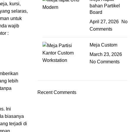
ja, kursi,
bahan Partikel
yang selaras,
Board
yaman untuk
April 27, 2026
No
nda wajib
Comments
tor :
Meja Custom
March 23, 2026
No Comments
emberikan
ang lebih
 tanpa
Recent Comments
s. Ini
da biasanya
ng terjadi di
impan