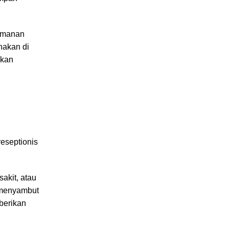
yamanan
nakan di
nkan
reseptionis
akit, atau
k menyambut
berikan