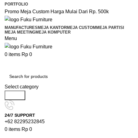
PORTFOLIO
Promo Meja Custom Harga Mulai Dari Rp. 500k
MANUFACTURES
MEJA KANTOR
MEJA CUSTOM
MEJA PARTISI
MEJA MEETING
MEJA KOMPUTER
Menu
0
items
Rp
0
Browse Categories
Select category
Search
24/7 SUPPORT
+62 82295232845
0
items
Rp
0