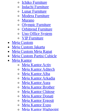
Ichiko Furniture
Indachi Furniture
Lunar Furniture
Modera Furniture
Murano
Olympic Furniture
Orbitrend Furniture
Uno Office System
VIP Furniture
Meja Custom
Meja Custom Jakarta
Meja Custom Meja Rapat
Meja Custom Partisi Cubicle
Meja Kantor
Meja Kantor Activ
Meja Kantor Aditech
Meja Kantor Alba
Meja Kantor Arkadia
Meja Kantor Aura
Meja Kantor Brother
Meja Kantor Chitose
Meja Kantor Donati
Meja Kantor Ergosit
Meja Kantor Expo
Meja Kantor Highpoint