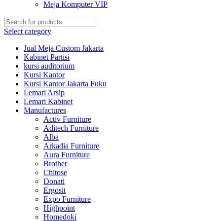
Meja Komputer VIP
Select category
Jual Meja Custom Jakarta
Kabinet Partisi
kursi auditorium
Kursi Kantor
Kursi Kantor Jakarta Fuku
Lemari Arsip
Lemari Kabinet
Manufactures
Activ Furniture
Aditech Furniture
Alba
Arkadia Furniture
Aura Furniture
Brother
Chitose
Donati
Ergosit
Expo Furniture
Highpoint
Homedoki