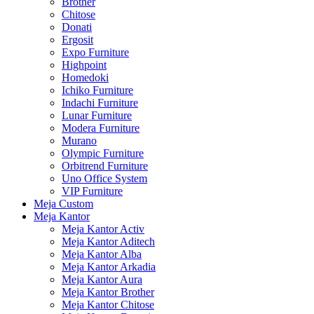
Brother
Chitose
Donati
Ergosit
Expo Furniture
Highpoint
Homedoki
Ichiko Furniture
Indachi Furniture
Lunar Furniture
Modera Furniture
Murano
Olympic Furniture
Orbitrend Furniture
Uno Office System
VIP Furniture
Meja Custom
Meja Kantor
Meja Kantor Activ
Meja Kantor Aditech
Meja Kantor Alba
Meja Kantor Arkadia
Meja Kantor Aura
Meja Kantor Brother
Meja Kantor Chitose