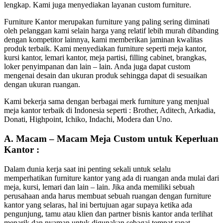
lengkap. Kami juga menyediakan layanan custom furniture.
Furniture Kantor merupakan furniture yang paling sering diminati
oleh pelanggan kami selain harga yang relatif lebih murah dibanding
dengan kompetitor lainnya, kami memberikan jaminan kwalitas
produk terbaik. Kami menyediakan furniture seperti meja kantor,
kursi kantor, lemari kantor, meja partisi, filling cabinet, brangkas,
loker penyimpanan dan lain – lain. Anda juga dapat custom
mengenai desain dan ukuran produk sehingga dapat di sesuaikan
dengan ukuran ruangan.
Kami bekerja sama dengan berbagai merk furniture yang menjual
meja kantor terbaik di Indonesia seperti : Brother, Aditech, Arkadia,
Donati, Highpoint, Ichiko, Indachi, Modera dan Uno.
A. Macam – Macam Meja Custom untuk Keperluan
Kantor :
Dalam dunia kerja saat ini penting sekali untuk selalu
memperhatikan furniture kantor yang ada di ruangan anda mulai dari
meja, kursi, lemari dan lain – lain. Jika anda memiliki sebuah
perusahaan anda harus membuat sebuah ruangan dengan furniture
kantor yang selaras, hal ini bertujuan agar supaya ketika ada
pengunjung, tamu atau klien dan partner bisnis kantor anda terlihat
menarik dan nyaman untuk digunakan sebagai tempat rapat.