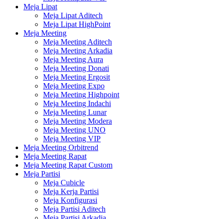
Meja Lipat
Meja Lipat Aditech
Meja Lipat HighPoint
Meja Meeting
Meja Meeting Aditech
Meja Meeting Arkadia
Meja Meeting Aura
Meja Meeting Donati
Meja Meeting Ergosit
Meja Meeting Expo
Meja Meeting Highpoint
Meja Meeting Indachi
Meja Meeting Lunar
Meja Meeting Modera
Meja Meeting UNO
Meja Meeting VIP
Meja Meeting Orbitrend
Meja Meeting Rapat
Meja Meeting Rapat Custom
Meja Partisi
Meja Cubicle
Meja Kerja Partisi
Meja Konfigurasi
Meja Partisi Aditech
Meja Partisi Arkadia