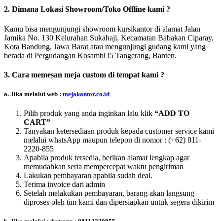
2. Dimana Lokasi Showroom/Toko Offline kami ?
Kamu bisa mengunjungi showroom kursikantor di alamat Jalan
Jamika No. 130 Kelurahan Sukahaji, Kecamatan Babakan Ciparay,
Kota Bandung, Jawa Barat atau mengunjungi gudang kami yang
berada di Pergudangan Kosambi i5 Tangerang, Banten.
3. Cara memesan meja custom di tempat kami ?
a. Jika melalui web :
mejakantor.co.id
Pilih produk yang anda inginkan lalu klik
“ADD TO
CART”
Tanyakan ketersediaan produk kepada customer service kami
melalui whatsApp maupun telepon di nomor :
(+62) 811-
2220-855
Apabila produk tersedia, berikan alamat lengkap agar
memudahkan serta mempercepat waktu pengiriman
Lakukan pembayaran apabila sudah deal.
Terima invoice dari admin
Setelah melakukan pembayaran, barang akan langsung
diproses oleh tim kami dan dipersiapkan untuk segera dikirim