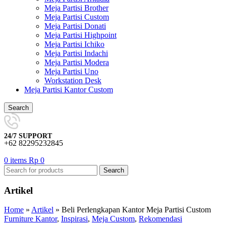
Meja Partisi Brother
Meja Partisi Custom
Meja Partisi Donati
Meja Partisi Highpoint
Meja Partisi Ichiko
Meja Partisi Indachi
Meja Partisi Modera
Meja Partisi Uno
Workstation Desk
Meja Partisi Kantor Custom
Search
24/7 SUPPORT
+62 82295232845
0
items
Rp
0
Search
Artikel
Home
»
Artikel
»
Beli Perlengkapan Kantor Meja Partisi Custom
Furniture Kantor
,
Inspirasi
,
Meja Custom
,
Rekomendasi