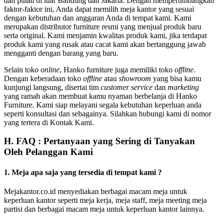
dan pulau di luar Bandung dan Jakarta. Dengan mempertimbangkan
faktor-faktor ini, Anda dapat memilih meja kantor yang sesuai
dengan kebutuhan dan anggaran Anda di tempat kami. Kami
merupakan distributor furniture resmi yang menjual produk baru
serta original. Kami menjamin kwalitas produk kami, jika terdapat
produk kami yang rusak atau cacat kami akan bertanggung jawab
mengganti dengan barang yang baru.
Selain toko
online
, Hanko furniture juga memiliki toko
offline
.
Dengan keberadaan toko
offline
atau
showroom
yang bisa kamu
kunjungi langsung, disertai tim
customer service
dan
marketing
yang ramah akan membuat kamu nyaman berbelanja di Hanko
Furniture. Kami siap melayani segala kebutuhan keperluan anda
seperti konsultasi dan sebagainya. Silahkan hubungi kami di nomor
yang tertera di Kontak Kami.
H. FAQ : Pertanyaan yang Sering di Tanyakan
Oleh Pelanggan Kami
1. Meja apa saja yang tersedia di tempat kami ?
Mejakantor.co.id menyediakan berbagai macam meja untuk
keperluan kantor seperti meja kerja, meja staff, meja meeting meja
partisi dan berbagai macam meja untuk keperluan kantor lainnya.