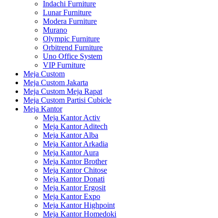
Indachi Furniture
Lunar Furniture
Modera Furniture
Murano
Olympic Furniture
Orbitrend Furniture
Uno Office System
VIP Furniture
Meja Custom
Meja Custom Jakarta
Meja Custom Meja Rapat
Meja Custom Partisi Cubicle
Meja Kantor
Meja Kantor Activ
Meja Kantor Aditech
Meja Kantor Alba
Meja Kantor Arkadia
Meja Kantor Aura
Meja Kantor Brother
Meja Kantor Chitose
Meja Kantor Donati
Meja Kantor Ergosit
Meja Kantor Expo
Meja Kantor Highpoint
Meja Kantor Homedoki