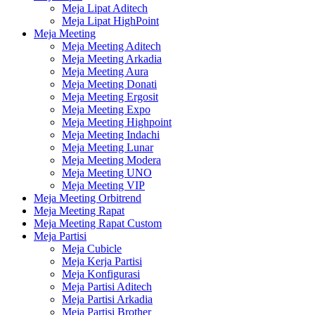
Meja Lipat Aditech
Meja Lipat HighPoint
Meja Meeting
Meja Meeting Aditech
Meja Meeting Arkadia
Meja Meeting Aura
Meja Meeting Donati
Meja Meeting Ergosit
Meja Meeting Expo
Meja Meeting Highpoint
Meja Meeting Indachi
Meja Meeting Lunar
Meja Meeting Modera
Meja Meeting UNO
Meja Meeting VIP
Meja Meeting Orbitrend
Meja Meeting Rapat
Meja Meeting Rapat Custom
Meja Partisi
Meja Cubicle
Meja Kerja Partisi
Meja Konfigurasi
Meja Partisi Aditech
Meja Partisi Arkadia
Meja Partisi Brother