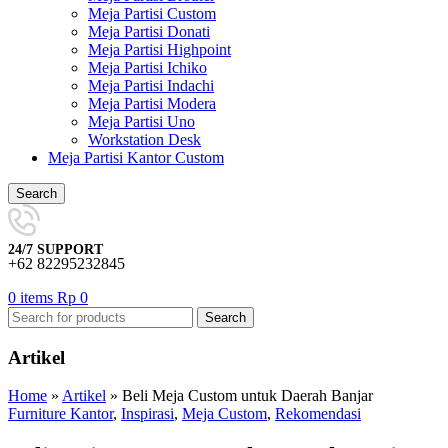
Meja Partisi Custom
Meja Partisi Donati
Meja Partisi Highpoint
Meja Partisi Ichiko
Meja Partisi Indachi
Meja Partisi Modera
Meja Partisi Uno
Workstation Desk
Meja Partisi Kantor Custom
Search
24/7 SUPPORT
+62 82295232845
0
items
Rp
0
Search
Artikel
Home
»
Artikel
»
Beli Meja Custom untuk Daerah Banjar
Furniture Kantor
,
Inspirasi
,
Meja Custom
,
Rekomendasi