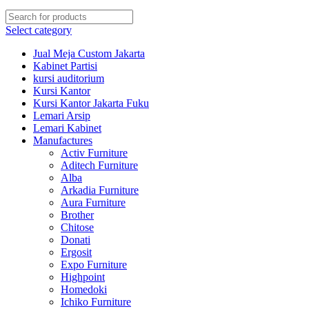
Select category
Jual Meja Custom Jakarta
Kabinet Partisi
kursi auditorium
Kursi Kantor
Kursi Kantor Jakarta Fuku
Lemari Arsip
Lemari Kabinet
Manufactures
Activ Furniture
Aditech Furniture
Alba
Arkadia Furniture
Aura Furniture
Brother
Chitose
Donati
Ergosit
Expo Furniture
Highpoint
Homedoki
Ichiko Furniture