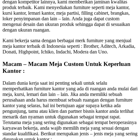
dengan kompetitor lainnya, kami memberikan jaminan kwalitas
produk terbaik. Kami menyediakan furniture seperti meja kantor,
kursi kantor, lemari kantor, meja partisi, filling cabinet, brangkas,
loker penyimpanan dan lain – lain. Anda juga dapat custom
mengenai desain dan ukuran produk sehingga dapat di sesuaikan
dengan ukuran ruangan.
Kami bekerja sama dengan berbagai merk furniture yang menjual
meja kantor terbaik di Indonesia seperti : Brother, Aditech, Arkadia,
Donati, Highpoint, Ichiko, Indachi, Modera dan Uno.
Macam – Macam Meja Custom Untuk Keperluan
Kantor :
Dalam dunia kerja saat ini penting sekali untuk selalu
memperhatikan furniture kantor yang ada di ruangan anda mulai dari
meja, kursi, lemari dan lain – lain. Jika anda memiliki sebuah
perusahaan anda harus membuat sebuah ruangan dengan furniture
kantor yang selaras, hal ini bertujuan agar supaya ketika ada
pengunjung, tamu atau klien dan partner bisnis kantor anda terlihat
menarik dan nyaman untuk digunakan sebagai tempat rapat.
Terutama meja yang sering digunakan sebagai tempat beroperasinya
karyawan bekerja, anda wajib memilih meja yang sesuai dengan
standar kualifikasi. Berikut merupakan jenis – jenis meja yang sering
digunakan untuk kantor :