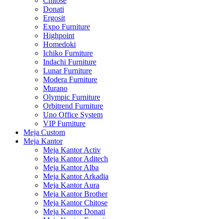
Chitose
Donati
Ergosit
Expo Furniture
Highpoint
Homedoki
Ichiko Furniture
Indachi Furniture
Lunar Furniture
Modera Furniture
Murano
Olympic Furniture
Orbitrend Furniture
Uno Office System
VIP Furniture
Meja Custom
Meja Kantor
Meja Kantor Activ
Meja Kantor Aditech
Meja Kantor Alba
Meja Kantor Arkadia
Meja Kantor Aura
Meja Kantor Brother
Meja Kantor Chitose
Meja Kantor Donati