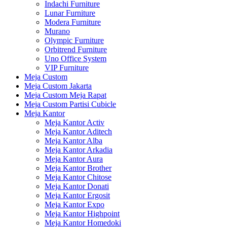
Indachi Furniture
Lunar Furniture
Modera Furniture
Murano
Olympic Furniture
Orbitrend Furniture
Uno Office System
VIP Furniture
Meja Custom
Meja Custom Jakarta
Meja Custom Meja Rapat
Meja Custom Partisi Cubicle
Meja Kantor
Meja Kantor Activ
Meja Kantor Aditech
Meja Kantor Alba
Meja Kantor Arkadia
Meja Kantor Aura
Meja Kantor Brother
Meja Kantor Chitose
Meja Kantor Donati
Meja Kantor Ergosit
Meja Kantor Expo
Meja Kantor Highpoint
Meja Kantor Homedoki