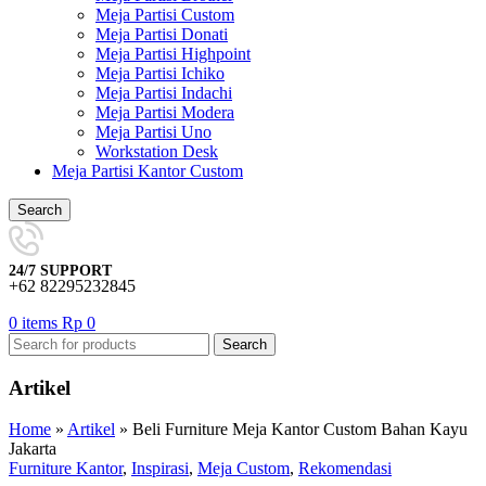
Meja Partisi Custom
Meja Partisi Donati
Meja Partisi Highpoint
Meja Partisi Ichiko
Meja Partisi Indachi
Meja Partisi Modera
Meja Partisi Uno
Workstation Desk
Meja Partisi Kantor Custom
Search
24/7 SUPPORT
+62 82295232845
0
items
Rp
0
Search
Artikel
Home
»
Artikel
»
Beli Furniture Meja Kantor Custom Bahan Kayu
Jakarta
Furniture Kantor
,
Inspirasi
,
Meja Custom
,
Rekomendasi