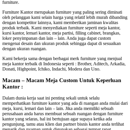
furniture.
Furniture Kantor merupakan furniture yang paling sering diminati
oleh pelanggan kami selain harga yang relatif lebih murah dibanding
dengan kompetitor lainnya, kami memberikan jaminan kwalitas
produk terbaik. Kami menyediakan furniture seperti meja kantor,
kursi kantor, lemari kantor, meja partisi, filling cabinet, brangkas,
loker penyimpanan dan lain – lain. Anda juga dapat custom
mengenai desain dan ukuran produk sehingga dapat di sesuaikan
dengan ukuran ruangan.
Kami bekerja sama dengan berbagai merk furniture yang menjual
meja kantor terbaik di Indonesia seperti : Brother, Aditech, Arkadia,
Donati, Highpoint, Ichiko, Indachi, Modera dan Uno.
Macam – Macam Meja Custom Untuk Keperluan
Kantor :
Dalam dunia kerja saat ini penting sekali untuk selalu
memperhatikan furniture kantor yang ada di ruangan anda mulai dari
meja, kursi, lemari dan lain – lain. Jika anda memiliki sebuah
perusahaan anda harus membuat sebuah ruangan dengan furniture
kantor yang selaras, hal ini bertujuan agar supaya ketika ada
pengunjung, tamu atau klien dan partner bisnis kantor anda terlihat
menarik dan nyaman untuk digunakan sebagai tempat rapat.