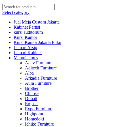
Select category
Jual Meja Custom Jakarta
Kabinet Partisi
kursi auditorium
Kursi Kantor
Kursi Kantor Jakarta Fuku
Lemari Arsip
Lemari Kabinet
Manufactures
Activ Furniture
Aditech Furniture
Alba
Arkadia Furniture
Aura Furniture
Brother
Chitose
Donati
Ergosit
Expo Furniture
Highpoint
Homedoki
Ichiko Furniture