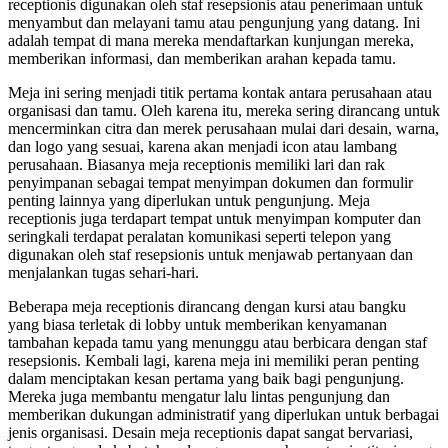
receptionis digunakan oleh staf resepsionis atau penerimaan untuk
menyambut dan melayani tamu atau pengunjung yang datang. Ini
adalah tempat di mana mereka mendaftarkan kunjungan mereka,
memberikan informasi, dan memberikan arahan kepada tamu.
Meja ini sering menjadi titik pertama kontak antara perusahaan atau
organisasi dan tamu. Oleh karena itu, mereka sering dirancang untuk
mencerminkan citra dan merek perusahaan mulai dari desain, warna,
dan logo yang sesuai, karena akan menjadi icon atau lambang
perusahaan. Biasanya meja receptionis memiliki lari dan rak
penyimpanan sebagai tempat menyimpan dokumen dan formulir
penting lainnya yang diperlukan untuk pengunjung. Meja
receptionis juga terdapart tempat untuk menyimpan komputer dan
seringkali terdapat peralatan komunikasi seperti telepon yang
digunakan oleh staf resepsionis untuk menjawab pertanyaan dan
menjalankan tugas sehari-hari.
Beberapa meja receptionis dirancang dengan kursi atau bangku
yang biasa terletak di lobby untuk memberikan kenyamanan
tambahan kepada tamu yang menunggu atau berbicara dengan staf
resepsionis. Kembali lagi, karena meja ini memiliki peran penting
dalam menciptakan kesan pertama yang baik bagi pengunjung.
Mereka juga membantu mengatur lalu lintas pengunjung dan
memberikan dukungan administratif yang diperlukan untuk berbagai
jenis organisasi. Desain meja receptionis dapat sangat bervariasi,