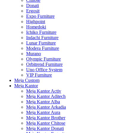
Chitose
Donati
Ergosit
Expo Furniture
Highpoint
Homedoki
Ichiko Furniture
Indachi Furniture
Lunar Furniture
Modera Furniture
Murano
Olympic Furniture
Orbitrend Furniture
Uno Office System
VIP Furniture
Meja Custom
Meja Kantor
Meja Kantor Activ
Meja Kantor Aditech
Meja Kantor Alba
Meja Kantor Arkadia
Meja Kantor Aura
Meja Kantor Brother
Meja Kantor Chitose
Meja Kantor Donati