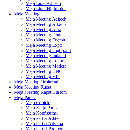
Meja Lipat Aditech
Meja Lipat HighPoint
Meja Meeting
Meja Meeting Aditech
Meja Meeting Arkadia
Meja Meeting Aura
Meja Meeting Donati
Meja Meeting Ergosit
Meja Meeting Expo
Meja Meeting Highpoint
Meja Meeting Indachi
Meja Meeting Lunar
Meja Meeting Modera
Meja Meeting UNO
Meja Meeting VIP
Meja Meeting Orbitrend
Meja Meeting Rapat
Meja Meeting Rapat Custom
Meja Partisi
Meja Cubicle
Meja Kerja Partisi
Meja Konfigurasi
Meja Partisi Aditech
Meja Partisi Arkadia
Meja Partisi Brother