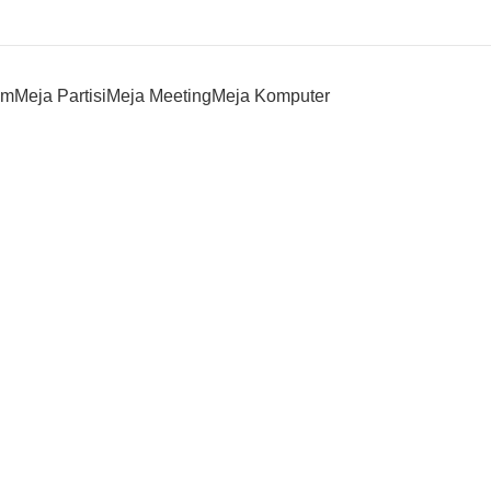
om
Meja Partisi
Meja Meeting
Meja Komputer