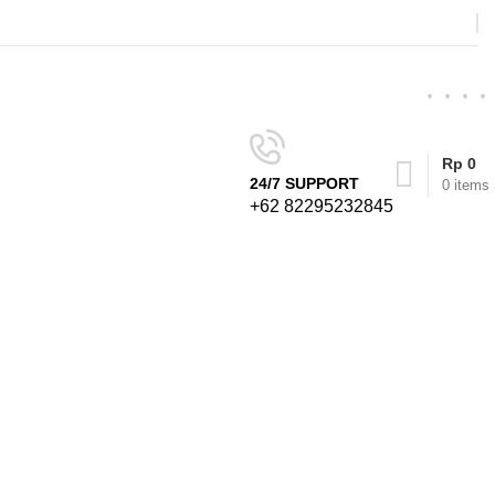
Rp
0
24/7 SUPPORT
0
items
+62 82295232845