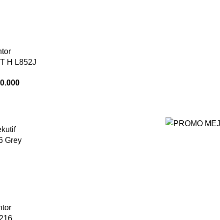
 T H L852J
0.000
6 Grey
A216