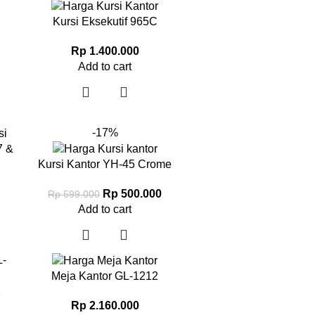
Kursi Eksekutif 965C
Rp
1.400.000
Add to cart
-17%
7 &
Kursi Kantor YH-45 Crome
Rp
500.000
Rp
599.000
Add to cart
Meja Kantor GL-1212
2
Rp
2.160.000