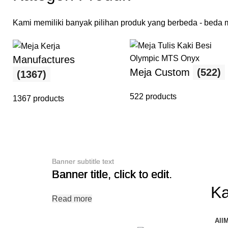
Kami memiliki banyak pilihan produk yang berbeda - beda mu
Manufactures
Meja Custom
(522)
(1367)
522 products
1367 products
Banner subtitle text
Banner subtitle text
Banner subtitle text
Banner title, click to edit.
Banner title, click to edit.
Banner title, click to edit.
Ka
Read more
Read more
Read more
All
M