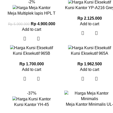
-2%
Kursi Kantor YP-A216 Gre
Meja Multiplek lapis HPL T
Rp
2.125.000
H L852J
Add to cart
Rp
4.900.000
Rp
5.000.000
Add to cart
Kursi Eksekutif 965B
Kursi Eksekutif 965A
Rp
1.700.000
Rp
1.962.500
Add to cart
Add to cart
-37%
Meja Kantor Minimalis UL
Kursi Kantor YH-45
M117