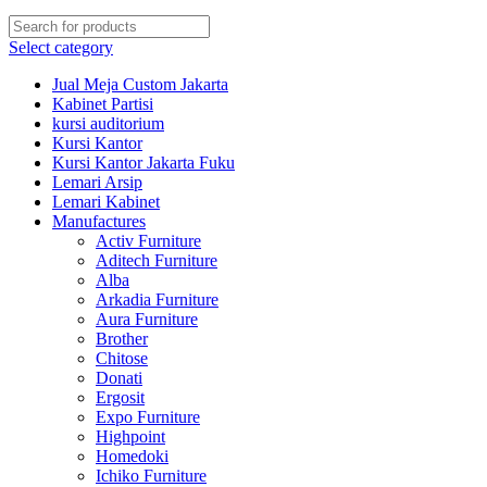
Select category
Jual Meja Custom Jakarta
Kabinet Partisi
kursi auditorium
Kursi Kantor
Kursi Kantor Jakarta Fuku
Lemari Arsip
Lemari Kabinet
Manufactures
Activ Furniture
Aditech Furniture
Alba
Arkadia Furniture
Aura Furniture
Brother
Chitose
Donati
Ergosit
Expo Furniture
Highpoint
Homedoki
Ichiko Furniture