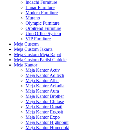
Indachi Furniture
Lunar Furniture
Modera Furniture
Murano
Olympic Furniture
Orbitrend Furniture
Uno Office System
VIP Furniture
Meja Custom
Meja Custom Jakarta
Meja Custom Meja Rapat
Meja Custom Partisi Cubicle
Meja Kantor
Meja Kantor Activ
Meja Kantor Aditech
Meja Kantor Alba
Meja Kantor Arkadia
Meja Kantor Aura
Meja Kantor Brother
Meja Kantor Chitose
Meja Kantor Donati
Meja Kantor Ergosit
Meja Kantor Expo
Meja Kantor Highpoint
Meja Kantor Homedoki