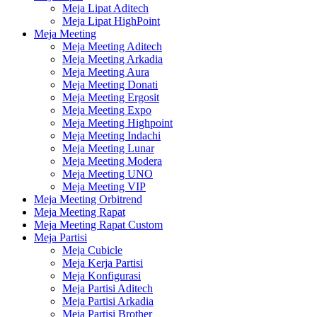
Meja Lipat Aditech
Meja Lipat HighPoint
Meja Meeting
Meja Meeting Aditech
Meja Meeting Arkadia
Meja Meeting Aura
Meja Meeting Donati
Meja Meeting Ergosit
Meja Meeting Expo
Meja Meeting Highpoint
Meja Meeting Indachi
Meja Meeting Lunar
Meja Meeting Modera
Meja Meeting UNO
Meja Meeting VIP
Meja Meeting Orbitrend
Meja Meeting Rapat
Meja Meeting Rapat Custom
Meja Partisi
Meja Cubicle
Meja Kerja Partisi
Meja Konfigurasi
Meja Partisi Aditech
Meja Partisi Arkadia
Meja Partisi Brother