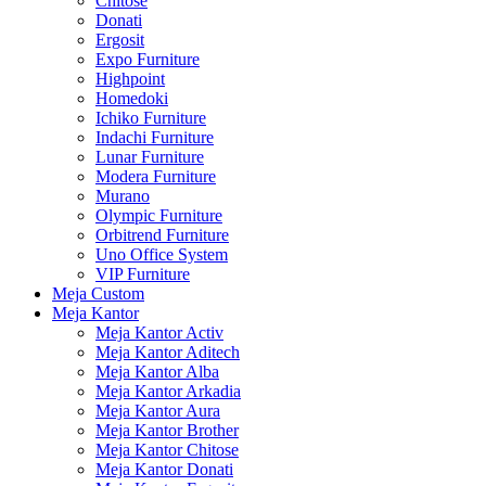
Chitose
Donati
Ergosit
Expo Furniture
Highpoint
Homedoki
Ichiko Furniture
Indachi Furniture
Lunar Furniture
Modera Furniture
Murano
Olympic Furniture
Orbitrend Furniture
Uno Office System
VIP Furniture
Meja Custom
Meja Kantor
Meja Kantor Activ
Meja Kantor Aditech
Meja Kantor Alba
Meja Kantor Arkadia
Meja Kantor Aura
Meja Kantor Brother
Meja Kantor Chitose
Meja Kantor Donati