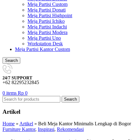
Meja Partisi Custom
Meja Partisi Donati
Meja Partisi Highpoint
Meja Partisi Ichiko
Meja Partisi Indachi
Meja Partisi Modera
Meja Partisi Uno
Workstation Desk
Meja Partisi Kantor Custom
Search
24/7 SUPPORT
+62 82295232845
0
items
Rp
0
Search
Artikel
Home
»
Artikel
»
Beli Meja Kantor Minimalis Lengkap di Bogor
Furniture Kantor
,
Inspirasi
,
Rekomendasi