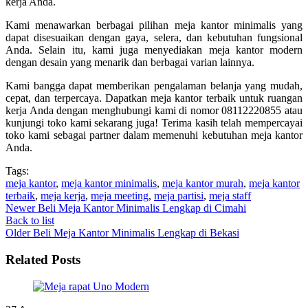
kerja Anda.
Kami menawarkan berbagai pilihan meja kantor minimalis yang
dapat disesuaikan dengan gaya, selera, dan kebutuhan fungsional
Anda. Selain itu, kami juga menyediakan meja kantor modern
dengan desain yang menarik dan berbagai varian lainnya.
Kami bangga dapat memberikan pengalaman belanja yang mudah,
cepat, dan terpercaya. Dapatkan meja kantor terbaik untuk ruangan
kerja Anda dengan menghubungi kami di nomor 08112220855 atau
kunjungi toko kami sekarang juga! Terima kasih telah mempercayai
toko kami sebagai partner dalam memenuhi kebutuhan meja kantor
Anda.
Tags:
meja kantor
,
meja kantor minimalis
,
meja kantor murah
,
meja kantor
terbaik
,
meja kerja
,
meja meeting
,
meja partisi
,
meja staff
Newer
Beli Meja Kantor Minimalis Lengkap di Cimahi
Back to list
Older
Beli Meja Kantor Minimalis Lengkap di Bekasi
Related Posts