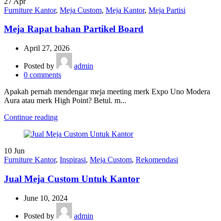
27
Apr
Furniture Kantor
,
Meja Custom
,
Meja Kantor
,
Meja Partisi
Meja Rapat bahan Partikel Board
April 27, 2026
Posted by
admin
0
comments
Apakah pernah mendengar meja meeting merk Expo Uno Modera
Aura atau merk High Point? Betul. m...
Continue reading
10
Jun
Furniture Kantor
,
Inspirasi
,
Meja Custom
,
Rekomendasi
Jual Meja Custom Untuk Kantor
June 10, 2024
Posted by
admin