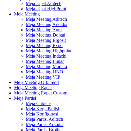
Meja Lipat Aditech
Meja Lipat HighPoint
Meja Meeting
Meja Meeting Aditech
Meja Meeting Arkadia
Meja Meeting Aura
Meja Meeting Donati
Meja Meeting Ergosit
Meja Meeting Expo
Meja Meeting Highpoint
Meja Meeting Indachi
Meja Meeting Lunar
Meja Meeting Modera
Meja Meeting UNO
Meja Meeting VIP
Meja Meeting Orbitrend
Meja Meeting Rapat
Meja Meeting Rapat Custom
Meja Partisi
Meja Cubicle
Meja Kerja Partisi
Meja Konfigurasi
Meja Partisi Aditech
Meja Partisi Arkadia
Meja Partisi Brother