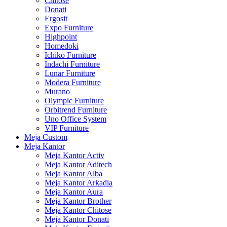
Chitose
Donati
Ergosit
Expo Furniture
Highpoint
Homedoki
Ichiko Furniture
Indachi Furniture
Lunar Furniture
Modera Furniture
Murano
Olympic Furniture
Orbitrend Furniture
Uno Office System
VIP Furniture
Meja Custom
Meja Kantor
Meja Kantor Activ
Meja Kantor Aditech
Meja Kantor Alba
Meja Kantor Arkadia
Meja Kantor Aura
Meja Kantor Brother
Meja Kantor Chitose
Meja Kantor Donati