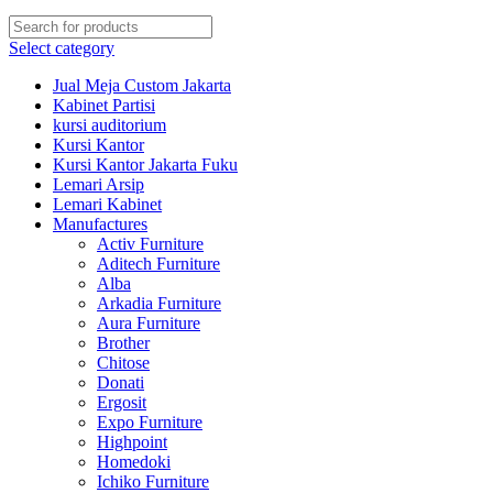
Select category
Jual Meja Custom Jakarta
Kabinet Partisi
kursi auditorium
Kursi Kantor
Kursi Kantor Jakarta Fuku
Lemari Arsip
Lemari Kabinet
Manufactures
Activ Furniture
Aditech Furniture
Alba
Arkadia Furniture
Aura Furniture
Brother
Chitose
Donati
Ergosit
Expo Furniture
Highpoint
Homedoki
Ichiko Furniture