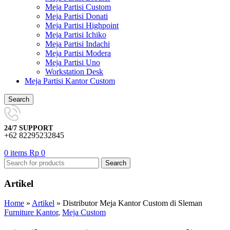
Meja Partisi Custom
Meja Partisi Donati
Meja Partisi Highpoint
Meja Partisi Ichiko
Meja Partisi Indachi
Meja Partisi Modera
Meja Partisi Uno
Workstation Desk
Meja Partisi Kantor Custom
Search
24/7 SUPPORT
+62 82295232845
0
items
Rp
0
Search
Artikel
Home
»
Artikel
»
Distributor Meja Kantor Custom di Sleman
Furniture Kantor
,
Meja Custom