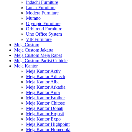
Indachi Furniture
Lunar Furniture
Modera Furniture
Murano
Olympic Furniture
Orbitrend Furniture
Uno Office System
VIP Furniture
Meja Custom
Meja Custom Jakarta
Meja Custom Meja Rapat
Meja Custom Partisi Cubicle
Meja Kantor
Meja Kantor Activ
Meja Kantor Aditech
Meja Kantor Alba
Meja Kantor Arkadia
Meja Kantor Aura
Meja Kantor Brother
Meja Kantor Chitose
Meja Kantor Donati
Meja Kantor Ergosit
Meja Kantor Expo
Meja Kantor Highpoint
Meja Kantor Homedoki